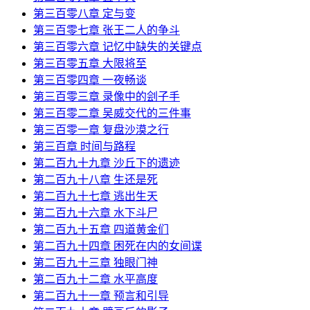
第三百零八章 定与变
第三百零七章 张王二人的争斗
第三百零六章 记忆中缺失的关键点
第三百零五章 大限将至
第三百零四章 一夜畅谈
第三百零三章 录像中的刽子手
第三百零二章 吴威交代的三件事
第三百零一章 复盘沙漠之行
第三百章 时间与路程
第二百九十九章 沙丘下的遗迹
第二百九十八章 生还是死
第二百九十七章 逃出生天
第二百九十六章 水下斗尸
第二百九十五章 四道黄金们
第二百九十四章 困死在内的女间谍
第二百九十三章 独眼门神
第二百九十二章 水平高度
第二百九十一章 预言和引导