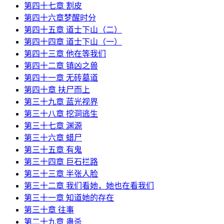
第四十七章 割皮
第四十六章梦醒时分
第四十五章 道士下山（二）
第四十四章 道士下山（一）
第四十三章 他在等我们
第四十二章 镇凶之兽
第四十一章 无砖墓道
第四十章 扶尸而上
第三十九章 蓝光视界
第三十八章 挖洞逃生
第三十七章 渊源
第三十六章 蜡尸
第三十五章 有鬼
第三十四章 巨石拦路
第三十三章 半张人脸
第三十二章 我们看她，她也在看我们
第三十一章 知道她的存在
第三十章 往事
第二十九章 蛊杀