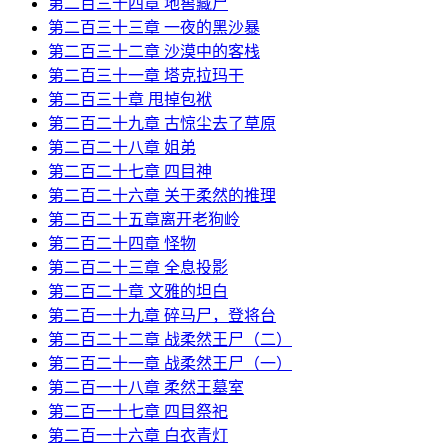
第二百三十四章 地窖藏尸
第二百三十三章 一夜的黑沙暴
第二百三十二章 沙漠中的客栈
第二百三十一章 塔克拉玛干
第二百三十章 甩掉包袱
第二百二十九章 古惊尘去了草原
第二百二十八章 姐弟
第二百二十七章 四目神
第二百二十六章 关于柔然的推理
第二百二十五章离开老狗岭
第二百二十四章 怪物
第二百二十三章 全息投影
第二百二十章 文雅的坦白
第二百一十九章 碎马尸，登将台
第二百二十二章 战柔然王尸（二）
第二百二十一章 战柔然王尸（一）
第二百一十八章 柔然王墓室
第二百一十七章 四目祭祀
第二百一十六章 白衣青灯