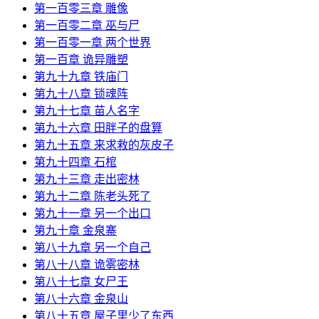
第一百零三章 雕像
第一百零二章 巫与尸
第一百零一章 两个世界
第一百章 诡异雕塑
第九十九章 铁庙门
第九十八章 锁魂阵
第九十七章 苗人名字
第九十六章 田胖子的盘算
第九十五章 来求救的灰皮子
第九十四章 石棺
第九十三章 走出密林
第九十二章 陈老头死了
第九十一章 另一个出口
第九十章 金泉寨
第八十九章 另一个自己
第八十八章 诡雾密林
第八十七章 女尸王
第八十六章 金泉山
第八十五章 屋子里少了东西