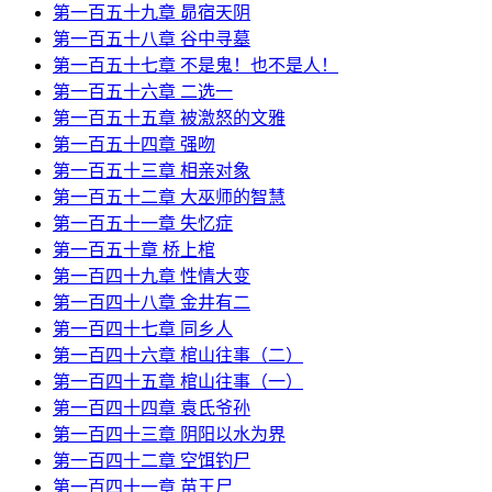
第一百五十九章 昴宿天阴
第一百五十八章 谷中寻墓
第一百五十七章 不是鬼！也不是人！
第一百五十六章 二选一
第一百五十五章 被激怒的文雅
第一百五十四章 强吻
第一百五十三章 相亲对象
第一百五十二章 大巫师的智慧
第一百五十一章 失忆症
第一百五十章 桥上棺
第一百四十九章 性情大变
第一百四十八章 金井有二
第一百四十七章 同乡人
第一百四十六章 棺山往事（二）
第一百四十五章 棺山往事（一）
第一百四十四章 袁氏爷孙
第一百四十三章 阴阳以水为界
第一百四十二章 空饵钓尸
第一百四十一章 苗王尸