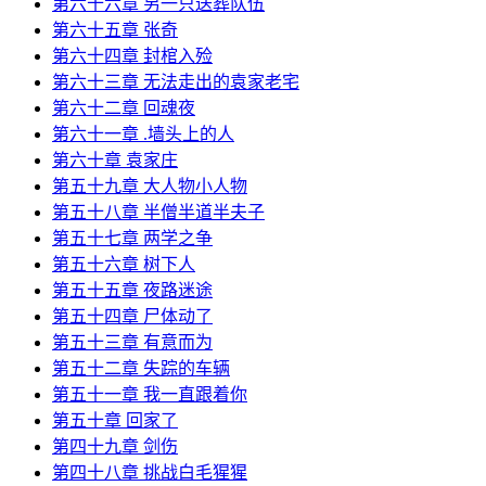
第六十六章 另一只送葬队伍
第六十五章 张奇
第六十四章 封棺入殓
第六十三章 无法走出的袁家老宅
第六十二章 回魂夜
第六十一章 .墙头上的人
第六十章 袁家庄
第五十九章 大人物小人物
第五十八章 半僧半道半夫子
第五十七章 两学之争
第五十六章 树下人
第五十五章 夜路迷途
第五十四章 尸体动了
第五十三章 有意而为
第五十二章 失踪的车辆
第五十一章 我一直跟着你
第五十章 回家了
第四十九章 剑伤
第四十八章 挑战白毛猩猩