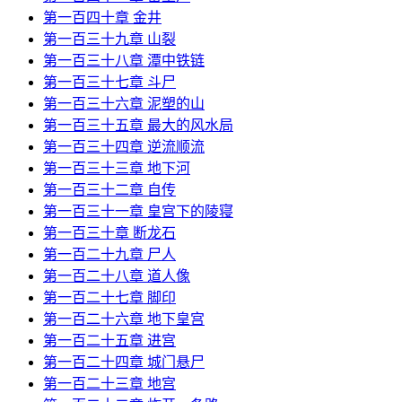
第一百四十章 金井
第一百三十九章 山裂
第一百三十八章 潭中铁链
第一百三十七章 斗尸
第一百三十六章 泥塑的山
第一百三十五章 最大的风水局
第一百三十四章 逆流顺流
第一百三十三章 地下河
第一百三十二章 自传
第一百三十一章 皇宫下的陵寝
第一百三十章 断龙石
第一百二十九章 尸人
第一百二十八章 道人像
第一百二十七章 脚印
第一百二十六章 地下皇宫
第一百二十五章 进宫
第一百二十四章 城门悬尸
第一百二十三章 地宫