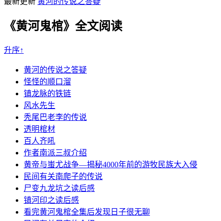
最新更新
黄河的传说之答疑
《黄河鬼棺》全文阅读
升序↑
黄河的传说之答疑
怪怪的顺口溜
镇龙脉的铁链
风水先生
秃尾巴老李的传说
透明棺材
百人齐吼
作者南派三叔介绍
黄帝与蚩尤战争—揭秘4000年前的游牧民族大入侵
民间有关南爬子的传说
尸变九龙坑之读后感
镇河印之读后感
看完黄河鬼棺全集后发现日子很无聊