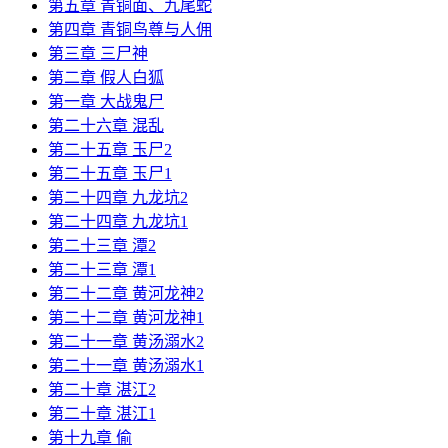
第五章 青铜面、九尾蛇
第四章 青铜鸟尊与人佣
第三章 三尸神
第二章 假人白狐
第一章 大战鬼尸
第二十六章 混乱
第二十五章 玉尸2
第二十五章 玉尸1
第二十四章 九龙坑2
第二十四章 九龙坑1
第二十三章 潭2
第二十三章 潭1
第二十二章 黄河龙神2
第二十二章 黄河龙神1
第二十一章 黄汤溺水2
第二十一章 黄汤溺水1
第二十章 湛江2
第二十章 湛江1
第十九章 偷