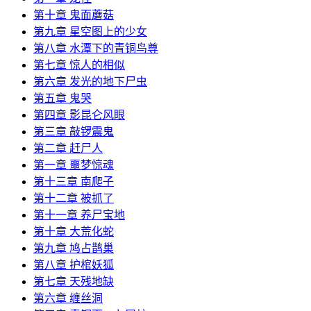
第十章 鬼面蘑菇
第九章 星空图上的少女
第八章 水潭下的青铜鸟尊
第七章 惊人的相似
第六章 发光的地下尸虫
第五章 鬼哭
第四章 影昆仑风眼
第三章 敲锣震鬼
第二章 赶尸人
第一章 噩梦惊魂
第十三章 南爬子
第十二章 被抓了
第十一章 养尸宝地
第十章 大荒化蛇
第九章 鸠占鹊巢
第八章 护棺妖狐
第七章 天残地缺
第六章 缠丝洞