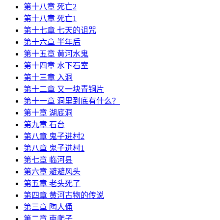
第十八章 死亡2
第十八章 死亡1
第十七章 七天的诅咒
第十六章 半年后
第十五章 黄河水鬼
第十四章 水下石室
第十三章 入洞
第十二章 又一块青铜片
第十一章 洞里到底有什么？
第十章 湖底洞
第九章 石台
第八章 鬼子进村2
第八章 鬼子进村1
第七章 临河县
第六章 避避风头
第五章 老头死了
第四章 黄河古物的传说
第三章 陶人俑
第二章 南爬子