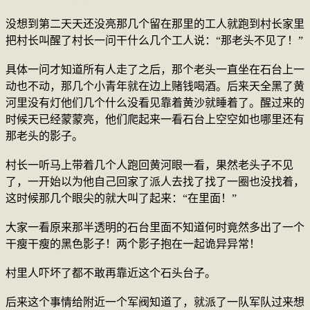
没想到第二天天还没亮那几个留在那里的工人就跑到村长家里
把村长叫醒了村长一问干什么几个工人说：“那老头不见了！”
具体一问才知道所有人走了之后，那个老头一直坐在石台上一
动也不动，那几个小青年就在边上赌钱喝酒。后来天全黑了黄
河里没有灯他们几个什么没看见靠着黄沙就睡着了。醒过来的
时候天已经蒙蒙亮，他们爬起来一看石台上空空如也哪里还有
那老头的影子。
村长一听马上带着几个人跑回黄河眼一看，果然老头子不见
了，一开始以为他自己回家了派人去找了找了一圈也没找着，
这时候那几个眼尖的就大叫了起来：“在里面！”
大家一看原来那半透明的石台里面不知道何时竟然多出了一个
干瘦干瘦的黑色影子！两个影子抱在一起诡异异常！
村里人吓坏了都不敢再靠近这个石头台子。
后来这个事情给附近一个军阀知道了，就派了一队军队过来想