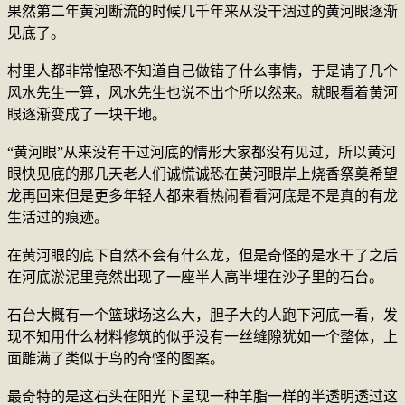
果然第二年黄河断流的时候几千年来从没干涸过的黄河眼逐渐
见底了。
村里人都非常惶恐不知道自己做错了什么事情，于是请了几个
风水先生一算，风水先生也说不出个所以然来。就眼看着黄河
眼逐渐变成了一块干地。
“黄河眼”从来没有干过河底的情形大家都没有见过，所以黄河
眼快见底的那几天老人们诚慌诚恐在黄河眼岸上烧香祭奠希望
龙再回来但是更多年轻人都来看热闹看看河底是不是真的有龙
生活过的痕迹。
在黄河眼的底下自然不会有什么龙，但是奇怪的是水干了之后
在河底淤泥里竟然出现了一座半人高半埋在沙子里的石台。
石台大概有一个篮球场这么大，胆子大的人跑下河底一看，发
现不知用什么材料修筑的似乎没有一丝缝隙犹如一个整体，上
面雕满了类似于鸟的奇怪的图案。
最奇特的是这石头在阳光下呈现一种羊脂一样的半透明透过这