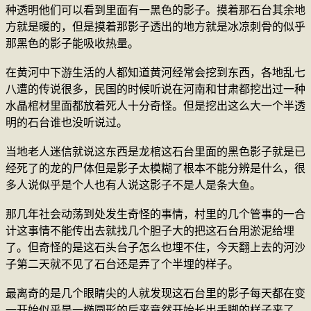
种透明他们可以看到里面有一黑色的影子。摸着那石台其余地
方就是暖的，但是摸着那影子透出的地方就是冰凉刺骨的似乎
那黑色的影子能吸收热量。
在黄河中下游生活的人都知道黄河经常会挖到东西，各地乱七
八遭的传说很多，民国的时候听说在河南和甘肃都挖出过一种
水晶棺材里面都放着死人十分奇怪。但是挖出这么大一个半透
明的石台谁也没听说过。
当地老人迷信就说这东西是龙棺这石台里面的黑色影子就是已
经死了的龙的尸体但是影子太模糊了根本不能分辨是什么，很
多人说似乎是个人也有人说这影子不是人是条大鱼。
那几年社会动荡到处发生奇怪的事情，村里的几个管事的一合
计这事情不能传出去就找几个胆子大的把这石台用淤泥给埋
了。但奇怪的是这石头台子怎么也埋不住，今天翻上去的河沙
子第二天就不见了石台还是弄了个半埋的样子。
最离奇的是几个眼睛尖的人就发现这石台里的影子每天都在变
一开始似乎是一椭圆形的后来竟然开始长出手脚的样子来了。