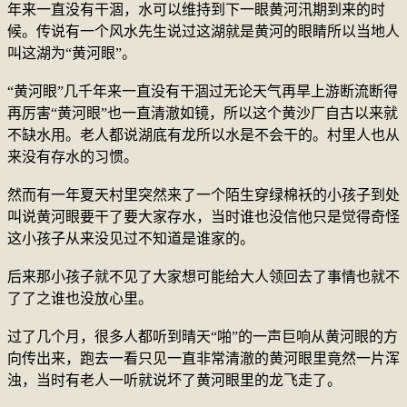
年来一直没有干涸，水可以维持到下一眼黄河汛期到来的时
候。传说有一个风水先生说过这湖就是黄河的眼睛所以当地人
叫这湖为“黄河眼”。
“黄河眼”几千年来一直没有干涸过无论天气再旱上游断流断得
再厉害“黄河眼”也一直清澈如镜，所以这个黄沙厂自古以来就
不缺水用。老人都说湖底有龙所以水是不会干的。村里人也从
来没有存水的习惯。
然而有一年夏天村里突然来了一个陌生穿绿棉袄的小孩子到处
叫说黄河眼要干了要大家存水，当时谁也没信他只是觉得奇怪
这小孩子从来没见过不知道是谁家的。
后来那小孩子就不见了大家想可能给大人领回去了事情也就不
了了之谁也没放心里。
过了几个月，很多人都听到晴天“啪”的一声巨响从黄河眼的方
向传出来，跑去一看只见一直非常清澈的黄河眼里竟然一片浑
浊，当时有老人一听就说坏了黄河眼里的龙飞走了。