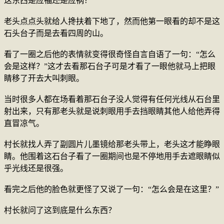
这东西是应福还是应祸？”
老头点点头就给人搀扶着下地了，然而他第一眼看的却不是这
石头台子而是去看四周的山。
看了一圈之后他的表情就变得很奇怪自言自语了一句：“怎么
会是这样？”这才去看那石台子可是才看了一眼他就马上把眼
睛移了开去大叫刺眼。
当时很多人都在场看着那石台子没人觉得有任何光线从石台里
射出来，只有那老头就是说刺眼用手去挡眼睛其他人给他弄得
直冒凉气。
村长就找人弄了副圆片儿墨镜给那老头带上，老头这才能睁眼
睛。他围着这石台子看了一圈期间也是不停地用手去遮眼睛似
乎光线还是很强。
看完之后他的脸色就更怪了又说了一句：“怎么会是在这里？”
村长就问了这到底是什么东西？