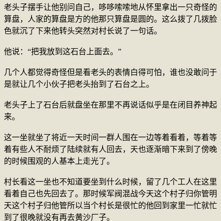
老头子摆手让他别问自己，哆哆嗦嗦地从怀里拿出一只奇怪的
算盘，人家的算盘是方的他那只算盘是圆的。这么拨了几拨脸
色就沉了下来他转头突然对村长说了一句话。
他说：“把我放到这石台上面去。”
几个人都觉得奇怪但是看老头的表情白得可怕，谁也没敢问于
是就让几个小伙子把老头抬到了石台之上。
老头子上了石台后就盘坐在那里不再说话似乎是在闭目养神起
来。
这一坐就坐了将近一天时间一群人围在一边等着看着，等着等
着有些人不耐烦了陆续就有人回去，天也逐渐暗下来到了傍晚
的时候围观的人基本上走光了。
村长看这一坐也不知道要坐到什么时候，留了几个工人在这里
看着自己也先回去了。那时候军阀混战今天这个村子归你管明
天这个村子归他管所以当个村长是很忙的他回到家里一忙就忙
到了很晚就没有再去黄沙厂子。