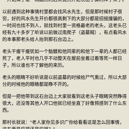
以前遇到这种事情村里都会找风水先生，但是那时候村子很
穷，好的风水先生开价都很高剩下的大部分都是招摇撞骗的，
一时间也找不到人，就找到村里一资格最老的老头，这老头已
经有九十多岁了听说以前做过南爬子（盗墓贼），有点看风水
的本事那老头给人抬到那石台边上。
老头干瘦干瘦犹如一个骷髅和他同辈的和他下一辈的人都已经
死了，老人平时也几乎不动整天在屋前坐着过着等死一样日
子，所以谁也不了解他的来历。
老头的眼睛不好听说是以前盗墓的时候给尸气熏过，所以大部
分的时候他的眼睛都是睁不开的。
但是一把他带到这石台边上大家就看到这老头子眼睛突然睁得
很大，还没等其他人开口他就已经坐直了好像预感到了什么东
西。
那村长就说：“老人家你见多识广你给看看这是怎么回事情，