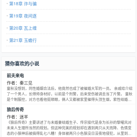
第18章 诈与骗
第19章 夜间逐
第20章 瓦上缠
第21章 玉蟾行
猜你喜欢的小说
前夫来电
作者：秦三见
童秋没想到，同性婚姻合法后，他竟然也成了被催婚大军的一员。 亲戚给介绍
了一个男人，长得帅身材好，以前是个刑警，后来受伤被调去当了片警。 童秋
是个制服控，对方也看他挺顺眼，俩人又都被家里催得头顶生烟，索性结婚，
婚前约定一年之后要是觉得不合适就和平分手理智离婚。 一年到了，童秋说：
狼后传奇
“霍知行，咱俩离婚吧。” 朋友问霍知行：“他说离婚你就同意了？” 霍知行：“同
意啊，咱得尊重人家的选择，离就离了，再追回来不就得了么。” 警察攻x老师
作者：迷羊
受 从相敬如宾，到如胶似漆 每天早上八点左右更新。 ==== 感谢槑槑殿下给做
《狼后传奇》主要讲述了与未婚妻结婚生子、传宗接代是身为长孙的黎曜风对
的封面！手动鞠躬！ 本文5月9日（周四）入V。 ====== 以下是新文预收，大
未来人生理所当然的规划。但这种完美的规划却在遇到两只从天而降、色情变
家走过路过收藏一个呗。 《小叔叔》 荣夏生接到自己大学老师的电话，对方让
态的小狼神后被搞得乱七八糟！身体被两只小色狼没日没夜地侵犯，从里到外