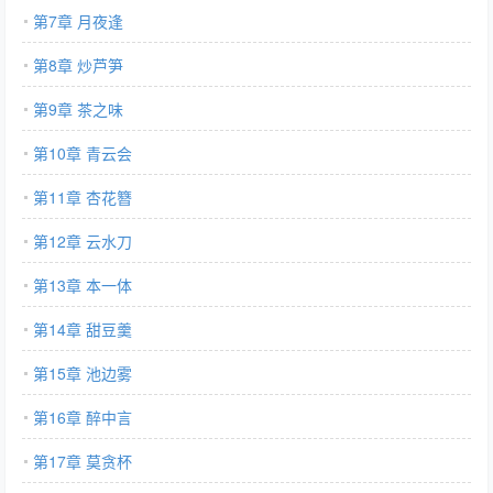
第7章 月夜逢
作混入宗门,魔族得知消息围攻剑阁,众长老弟子纷纷应战——后山
陷落,唯有池候翎一剑破开层层瘴气,于混沌中握住司寇的手。少年
第8章 炒芦笋
声嗓仍旧疏冷：这里不安全。司寇眨眨眼：师兄怕我有事？她微
笑：可我就是那个细作。池候翎淡淡道：我知道。司寇惊奇：我说
第9章 茶之味
喜欢你,全都是假的。池候翎凉凉一瞥：我知道。司寇面露得色：我
第10章 青云会
马上会随魔族一起离开,师兄不必送了。池候翎一剑斩断她的传信魔
简,长指捏住她下巴。他贴近她,冷笑：我,知,道。*一个【我都知道
第11章 杏花簪
但我就是控制不了】的故事…
第12章 云水刀
第13章 本一体
第14章 甜豆羹
第15章 池边雾
第16章 醉中言
第17章 莫贪杯