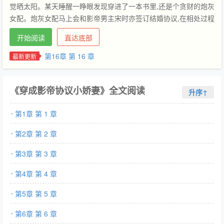
觉晒太阳。某天睡醒一睁眼发现穿进了一本书里,还是个贪财的炮灰
女配。炮灰女配马上会和影帝男主宋时亦签订结婚协议,在相处过程
中女配不可自拔的爱上男主,自从在作死的道路上一去不复返。时觅
开始阅读
直达底部
不想死,刚拥有双腿的她学着人类一步一步准备开溜。刚巧宋时亦进
来,给她递了一份结婚协议,时小姐,这是结婚协议。你和我结婚的这
第16章 第 16 章
最新更新
一年里,我名下所有的资产你都可以随意消费,包,汽车,别墅,私人飞
机,只要是你名下的产物,未来离婚都归你。我只有一个要求,配合我
《穿成影帝协议小娇妻》全文阅读
在家人面前秀恩爱。时觅想也没想拒绝,不……【系统激活,恭喜宿
升序↑
主绑定秀恩爱系统】【宿主想要一直维持人形,需要做任务,和男主
第1章 第 1 章
亲吻十秒,拥抱二十秒,拉拉小手三十秒】【警告,当任务倒计时为零
时,宿主会永远变成一条美人鱼,回不去家,任务完成将获得双腿】时
第2章 第 2 章
觅握拳,不惜一切也都会做到。下一本【综艺漂亮女配[快穿]】求收
藏！云莜莜熬夜学习猝死,被一个名叫女配逆袭的系统绑定,进入各
第3章 第 3 章
个世界完成原主心愿,替她们过好一生,任务完成可以获得重生的机
第4章 第 4 章
会。姐弟综艺【被全网黑顶流的素人呆瓜姐姐后来,所有男嘉宾都爱
她,争抢叫她姐姐。】带娃综艺【被熊孩子折腾,被网友吐槽的豪门
第5章 第 5 章
后妈后来,咸鱼美人收获众人宠爱,被继子追着喂饭。】荒岛求生综
艺【被所有嘉宾抛弃组队的无脑女配后来,所有嘉宾求她带飞,上演
第6章 第 6 章
一场争抢大戏。】恋爱综艺【被全网黑无人喜欢的木头美人后来,所