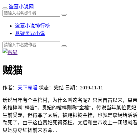
盗墓小说网
盗墓小说排行榜
悬疑灵异小说
贼猫
作者：
天下霸唱
状态：完结
日期：2019-11-11
话说当年有个金棺村，为什么叫这名呢？只因自古以来，皇帝
的棺椁叫“梓宫”，贵妃的棺椁则称“金棺”，传说当年某位贵妃
生前受宠，但得罪了太后，被赐银铃金挂，也就是拿绳给活活
勒死了，由于这位贵妃死得冤枉，太后和皇帝晚上一闭眼就看
见她身穿红裙前来索命…