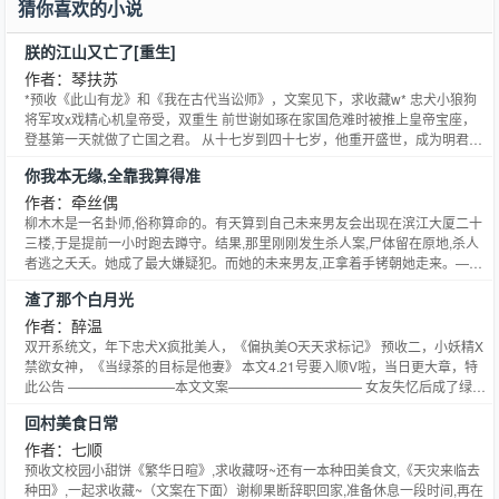
猜你喜欢的小说
朕的江山又亡了[重生]
作者：琴扶苏
*预收《此山有龙》和《我在古代当讼师》，文案见下，求收藏w* 忠犬小狼狗
将军攻x戏精心机皇帝受，双重生 前世谢如琢在家国危难时被推上皇帝宝座，
登基第一天就做了亡国之君。 从十七岁到四十七岁，他重开盛世，成为明君，
却也在这条路上把自己活成了孤家寡人。 死前他诸事皆放下，唯独放不下的只
你我本无缘,全靠我算得准
有一个叫沈辞的人。 他伤了痴恋自己多年的沈将军的心，在人家表白那天拒绝
了。 沈将军头也不回地跑去戍边，英年早逝。 重活一世，谢如琢睁开眼的那一
作者：牵丝偶
刻，自己正被首辅按坐在龙椅上。 宫殿外冲进来一个人，哭喊一声：“大虞亡
柳木木是一名卦师,俗称算命的。有天算到自己未来男友会出现在滨江大厦二十
矣。” 谢如琢：“” 好家伙，他又回到了十七岁，他的江山又亡了！ 辣鸡重生，
三楼,于是提前一小时跑去蹲守。结果,那里刚刚发生杀人案,尸体留在原地,杀人
还朕江山！ 回想起身心俱疲还失去了爱情的上一世，谢如琢不想干了。 每天静
者逃之夭夭。她成了最大嫌疑犯。而她的未来男友,正拿着手铐朝她走来。——
静地看心怀鬼胎的各路人马菜鸡互啄，培养侄子早日接班，而后不遗余力地撩
预收1——《拍得很好,下次别拍了娱乐圈》秦乐一直认为自己是一名言情片导
渣了那个白月光
拨沈将军才是正确打开方式。 谢如琢每天手拿戏精剧本—— 对着朝臣们乖巧微
演,但是她的粉丝都不这么认为。其中一名粉丝的留言更是在圈内引为笑谈——
笑：好好好，嗯嗯嗯，就这么办。 对着沈将军泪水涟涟：他们好凶的，都欺负
秦导,相信我,你的感情戏拍的很好,下次别拍了ORZ。为了一雪前耻,她接拍了一
作者：醉温
我呜呜呜。 谢如琢本以为自己早已把沈将军套路得死死的，很有影帝的成就
部联邦军队纪实电影,上映前向粉丝保证,男女主感情十分动人。第二天的星际头
双开系统文，年下忠犬X疯批美人，《偏执美O天天求标记》 预收二，小妖精X
感。 沈辞但笑不语：我虽然知道你在演，但我就喜欢看你戏精的样子。 攻视
条是来自她粉丝的灵魂质问：@秦乐,说好的感情戏呢,女主为什么被执行任务的
禁欲女神，《当绿茶的目标是他妻》 本文4.21号要入顺V啦，当日更大章，特
角： 上一世沈辞战功赫赫，复国之日，他得封镇国侯，却又在第二天被撤去爵
男主藏进垃圾桶后就消失了,那里是连着黑洞吗？？？秦导无辜的表示：垃圾桶
此公告 ————————本文文案—————————— 女友失忆后成了绿
位。 沈辞单骑出京都，远赴边关，死于塞外。 重生后的沈辞对前世的结局一笑
来源于真实。然后有人爆料,秦导的男主是以联邦第一军团楚姓上校为原型,女主
茶，总是闹分手，怎么办？当然是宠着她。【傲娇偏执大佬 X 温柔心机绿茶】
置之，提刀策马，仍然来到谢如琢身边。 他曾十年征战天下，三年塞外枕沙，
回村美食日常
是他的女朋友。粉丝疯狂涌向楚上校的星网：长官,告诉我那个小姐姐和你分手
钟不谅(原名沈萦谅)看来，言言是个小绿茶，骗钱骗感情，一定要把她抓回来
一世骂名背负。 此生，他仍要那个人高坐明堂，目光所及，皆是盛世山河。
了。楚源：没有,她嫁给我了@秦乐。惨遭泥石流的粉丝：这是什么人间惨剧
纠正三观，小玫瑰还想跑？言雅歌觉得，谅谅是个神经偏执狂，谁要做她的金
作者：七顺
“望南乡，悲故地。胡笳声咽清梦里。英雄冢，美人泪。曾忆山河旧岁。 雨惊
啊！很久之后,圈内流传,秦导为了证明自己有成为言情导演的天赋,祭出了自己
丝雀？为了保命只能逃。 绿茶扭头抱紧备胎的胳膊，“谅总，别爱我，没结
预收文校园小甜饼《繁华日暄》,求收藏呀~还有一本种田美食文,《天灾来临去
刀，风鸣骥。黄沙横槊身何寄。载酒行，归去矣。千古兴亡一醉。” ——《渔
的爱情故事。事实证明,她更火了,但是依旧没人相信她是个言情片导演。——预
果。” “你就那么爱钱？是我给得不够多吗。” 当十年初恋失忆，变成玩弄感情的
种田》,一起求收藏~（文案在下面）谢柳果断辞职回家,准备休息一段时间,再在