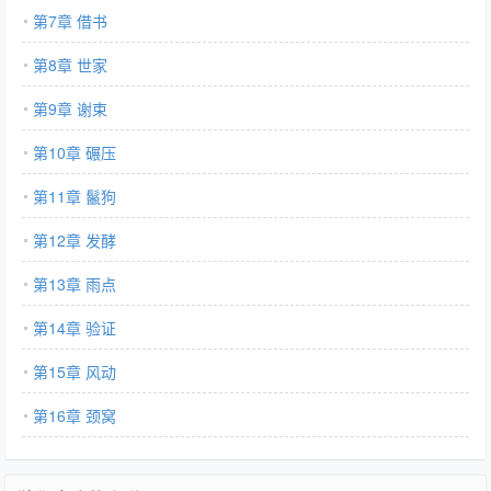
第7章 借书
第8章 世家
第9章 谢束
第10章 碾压
第11章 鬣狗
第12章 发酵
第13章 雨点
第14章 验证
第15章 风动
第16章 颈窝