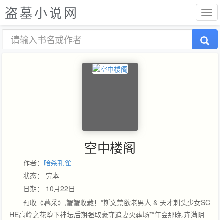
盗墓小说网
空中楼阁
作者：
暗杀孔雀
状态： 完本
日期： 10月22日
预收《暮采》,蟹蟹收藏！*斯文禁欲老男人 & 天才刺头少女SC
HE高岭之花堕下神坛后期强取豪夺追妻火葬场**年会那晚,卉满阴