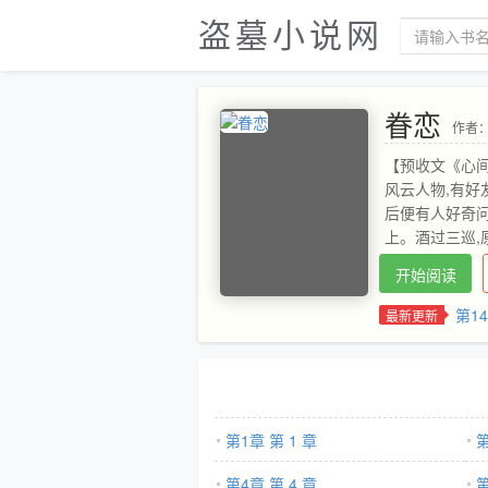
盗墓小说网
眷恋
作者
【预收文《心
风云人物,有好
后便有人好奇问
上。酒过三巡,
把我甩了。-和
开始阅读
者无数,偏偏身
什么？男人盯了
第14
最新更新
车手x温柔内敛
清音出身书香世
舞首席,被誉为
息,就在众人猜
长孙,谢怀景。
第1章 第 1 章
第
纨绔子弟着实可
少公开露面的谢
第4章 第 4 章
第