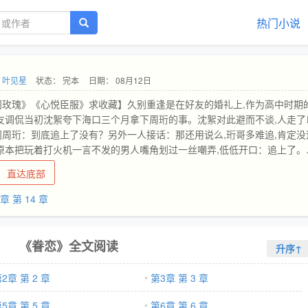
热门小说
：
叶见星
状态： 完本
日期： 08月12日
间玫瑰》《心悦臣服》求收藏】久别重逢是在好友的婚礼上,作为高中时期
友调侃当初沈絮夸下海口三个月拿下周珩的事。沈絮对此避而不谈,人走了
周珩：到底追上了没有？另外一人接话：那还用说么,珩哥多难追,肯定没
原本把玩着打火机一言不发的男人嘴角划过一丝嘲弄,低低开口：追上了。
好后,某天沈絮偶然刷到某论坛,说周珩是圈子里出了名的男神,痞帅不羁追
直达底部
边从未有过女人。正巧,周珩顶着半干的头发浴室走出来,沈絮抬头问他：
她片刻,直接将人拉进怀里吻下去：因为老子爱你。-破镜重圆/痞帅深情
章 第 14 章
女记者微博已存图————————————下本《心悦臣服》求收藏1.
家,从小众星捧月长大,十八岁时一曲《惊鸿》名动京市,成为最年轻的古
百年难遇的古典美人。前来提亲的人踏破了裴家门槛儿,却迟迟未能听到好
《眷恋》全文阅读
升序↑
测裴小姐到底喜欢什么类型的时候,有人放出消息,裴小姐早就定了亲,是谢
京市出了名的纨绔子弟。众人感慨,如此仙女般的人儿,却要配个风流成性
2章 第 2 章
第3章 第 3 章
惜。却不想,订婚当日,裴清音身边站着的不是风流浪子谢怀景,而是那位
家掌权人,谢聿行。2.谢聿行在商场上无往不利是出了名的玉面修罗,手腕
5章 第 5 章
第6章 第 6 章