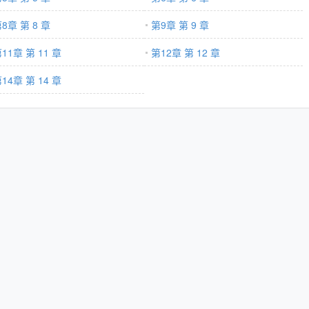
情上更是冷淡自持。众人皆道这位天性凉薄,裴小姐命苦跟了他怕是要天天
,有人看见京郊的别墅花园里,西装革履的男人半蹲在地上,帮秋千上的少
8章 第 8 章
第9章 第 9 章
了什么,少女突然踢了他一脚,脸上带着愠色：谢聿行,你说你是不是不爱
11章 第 11 章
第12章 第 12 章
那一截踝骨,不怒反笑：那今晚我不走了？干什么？男人指腹轻轻刮蹭着掌
沉缱绻：让你感受我到底爱不爱你。-无人知晓,谢聿行天生情感淡漠,唯一
14章 第 14 章
那个奄奄一息的雪夜,有人将他带回家悉心照顾,自此成为他心中抹不去的
段,也要将那一抹亮色藏于心间。古典美人x商界大佬
——————【下本开《心间玫瑰》求收藏】破镜重圆/小妖精x高岭之花年
一场无疾而终的恋爱,却没想到五年后会在办公室跟前任狭路相逢。办公室
叠神色冷淡地看着她：自我介绍一下,靳亦琛,你的新上司。池清心脏咯噔
预料到,五年后靳亦琛会成为她的顶头上司,那么当初提分手的时候,她一
。-某天,有同事发现两人竟是旧情人,纷纷跑来八卦,问池清跟前男友共事
。池清无所谓地拨弄了下卷发：没什么啊,都过去了。当天下午,靳亦琛把
公桌前,咬牙切齿逼问：真过去了？可我过不去！…