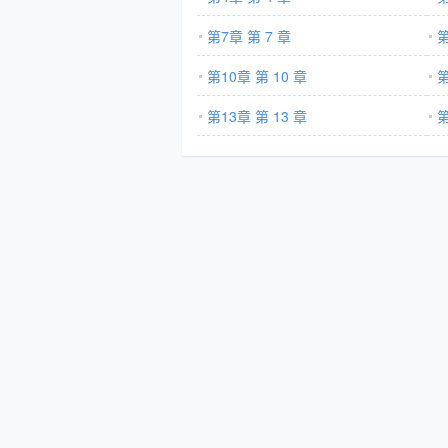
厉冷血无情,感
活寡。直到某天
第7章 第 7 章
第
穿袜子。不知说
第10章 第 10 章
第
了？男人捏着
的踝骨,声线低
第13章 第 13 章
第
例外是十六岁时
色,即便不择手
——————
少时,池清谈过
里,男人双腿交
声。如果能早点
会选择温柔一些
一种怎样的体验
清死死困在办