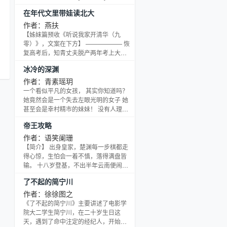
唐笑天觉得这辈子也就这么个样的时
传的破道观上了第一次热搜：#青龙观主
守
明开创者！ 灵气复苏，妖魔鬼怪横行，
候，恶公主失踪了！ 唐笑天一人提刀杀
在年代文里带娃读北大
盛世美颜料事如神！# 无数迷妹蜂拥而
人间已经成为人间炼狱。 地狱空荡荡，
女
向皇城，不料却被人绑到公主府成亲。
来，君匀看着门庭若市的道观若有所
恶魔在人间 恰逢此地，天生佛子降世。
作者：燕扶
我
“怎的？拿着刀来见本宫，不想过了？”慕
思：“这竟然是个看脸的世界！” 这之
为替师傅报仇，无为小和尚决定祭祀自
【姊妹篇预收《听说我家开清华（九
心
佳妤怒发冲冠。 唐笑天：“哪啊，我看你
后，青龙观频频上热搜： #豪门世家重
己：“我不入地狱谁入地狱。” 最后，无
零）》，文案在下方】 —————— 恢
这么久不回家，怕你走丢了。 其他人：
的
建破观，只求能与观主混个熟脸？！# #
为成就佛心，腹中重建地府，清扫人间
复高考后，知青丈夫脱产两年考上大
“？来的时候不是要血洗皇城吗？” 阅读
顶流明星一掷千金只为观主一卦？！# #
不平，册封鬼神，奖励有功之人 【活佛
亮
专，立马翻脸无情，留下200块钱和三岁
指南：双向卧底，双向暗恋。 非专业，
地产商豪送别墅只为观主能出山指
冰冷的深渊
在人间，警告所有人：不是不报，时候
的女儿，就要离婚回城。 岳宁穿过来
全靠资料。 1V1双洁女扮男装生子 ——
点？！# 青龙观成了著名景点，经常有
未到！】本小说网提供再战江著作的小
时，原主正声泪俱下地抱着渣男大腿，
作者：青素瑶玥
下本预收：给道士影后打工的日子 徐艺
热搜爆出，直到有一天一条热搜霸屏
和尚是个爱吃鬼最新章节，小和尚是个
求他不要抛妻弃女。 岳宁：我有句MMP
一个看似平凡的女孩， 其实你知道吗？
凡滨城娱乐公司小开，23岁时和同学出
了： #惊！青云观主疑被不明金主包
爱吃鬼全文免费阅读，小和尚是个爱吃
不知当讲不当讲。 “离婚可以。” “给我2
她竟然会是一个失去左眼光明的女子 她
去露营，一夜野外之旅让她性情大变。
养！# 君匀不满：“在上界毁我声誉，到
一
鬼无弹窗清爽阅读体验！
万垃圾回收费，终生买断。” 走吧走吧，
甚至会是幸村精市的妹妹！ 没有人理解
一年间，父母到处寻医问诊都没有解决
了下界还要毁我名节！到底谁养谁？凤
定
是垃圾总要去它该去的地方。 *** 岳宁是
的世界，成年人的孤单与儿时的任性，
办法，直到别人介绍了当红影后李梦
行舟，我跟你拼了！” 凤行舟拥住了他：
帝王攻略
不婚主义。 玩的就是万花丛中过，片叶
那是人世界最无法忍受的痛苦。 人生，
是
璇：想要根治，必须给我当助理。 徐艺
“你养我。” 欢脱算命受X沉稳霸总攻 下
不沾身。 她曾说过，结婚是不可能的，
从自己的哭声开中， 在别人的泪水中结
作者：语笑阑珊
池
凡：给你这样的美女当助理，我一千一
一篇要写的文章是这个： 《全豪门世家
生孩子更是不用想。 一朝穿书，成了带
束， 而这中间的时光， 就叫做幸福。
【简介】 出身皇家，楚渊每一步棋都走
万个愿意，每天服侍的包您满意。 正当
抢着送我钱》 简介：拒收就是不给他们
娃离异的乡下妇女。 看着闷头发愁的父
——（原野）人生 那个，欢迎大家来到
得心惊，生怕会一着不慎，落得满盘皆
徐艺凡心里美滋滋的时候，这怎么跟自
面子 重生前，顾宁意是叶家抱错的真少
母，脸上挂彩熊猫眼的兄长，以及大眼
我的新文，这不能算是悲剧了，请诸位
输。 十八岁登基，不出半年云南便闹起
己想象中的助理工作不一样！ 利用“美
爷，认祖归宗后，他委曲求全，尽量讨
睛闪闪的软糯小团子，她默默搬出一箱
放心了啦。这是一篇以网王为背景的小
内乱，朝中一干老臣心思虽不尽相同，
色”勾引无头女鬼？半夜在十字路口与枉
父母的欢心，本以为能得到亲情的温
书。 村里人都说她疯了。 直到，大字不
了不起的简宁川
说，玛丽苏什么的，还算是比较算了，
却都在等着看新帝要如何收场。岂料这
死赌鬼共推牌九？这都算了，怎么还得
暖，却被送上了祭祀台。 他们说，反正
识一箩筐的岳宁考上了北大，还发表文
反正我很玛丽苏的啦。本小说网提供青
头还没来得及出响动，千里之外，西南
作者：徐徐图之
伺候一众鬼小弟吃喝拉撒外加感情纠
他也是个什么都不会的废物，不如用他
章出书被县领导接见，奖学金稿费拿到
素瑶玥著作的冰冷的深渊最新章节，冰
王段白月早已亲自率部大杀四方，不出
纷？？？ 当徐艺凡终于忍受不了被奴役
《了不起的简宁川》主要讲述了电影学
的一身血脉，换那假少爷的前途光明。
手软。 众人：？！？！ 几年后，她应邀
冷的深渊全文免费阅读，冰冷的深渊无
半年便平了乱。 宫内月影稀疏，楚渊亲
的生活打算翻身农奴把歌唱的时候，影
院大二学生简宁川，在二十岁生日这
顾宁意在钻心蚀骨的痛苦折磨中不堪重
到厂里指导技术，正好碰到因错误操作
弹窗清爽阅读体验！
手落下火漆印，将密函八百里加急送往
后却一改往日清冷，主动了起来。 这个
天，遇到了命中注定的经纪人，开始了
负，死了，直到生命的最后一刻，才明
炸了实验室而被领导骂成孙子的前夫。