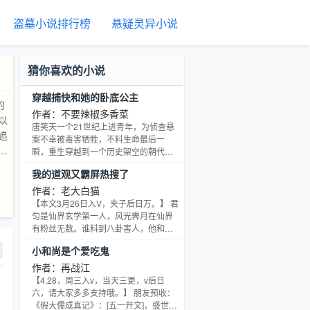
盗墓小说排行榜
悬疑灵异小说
猜你喜欢的小说
穿越捕快和她的卧底公主
的
作者：不要辣椒多香菜
以
唐笑天一个21世纪上进青年，为侦查悬
追
案不幸被毒害牺牲，不料生命最后一
又
瞬，重生穿越到一个历史架空的朝代成
了一名替身捕快，想到自己前世为了破
求
我的道观又霸屏热搜了
案大意惨死的结局，唐笑天非常珍惜这
为
得之不易的重生机会，准备在这架空朝
作者：老大白猫
赛
代破破小案做做生意，平平淡淡走向人
【本文3月26日入V，夹子后日万。】 君
裴
生巅峰。 本想在小城当个万人拥簇的正
匀是仙界玄学第一人，风光霁月在仙界
典
义使者大富商，哪成想当朝最受宠的公
有粉丝无数。谁料到八卦害人，他和宿
主竟然潜伏在自己身边做卧底。 吃个包
消
敌凤行舟打架失误不小心坠落凡间，成
小和尚是个爱吃鬼
子，和恶公主打了一架。 查个案子，抱
了个落魄神棍。 在找到方法回去之前，
家
着恶公主不是落河就是跳崖。 去听个曲
他先定了一个小目标：振兴破旧的青龙
作者：再战江
的
儿，乐坊小厮看自己前来吓的纷纷关
观。 弟子们纷纷摇头：“切师父你先填饱
【4.28，周三入v，当天三更，v后日
极
门。 唐笑天：监视我的卧底爱上我了怎
肚子再说吧！” 君匀咬着白馒头：“孽
六，请大家多多支持哦。】 朋友预收：
么办？！ 二人一路兜兜转转破获奇案，
狠
徒！竟敢不信为师！” 两个月后，名不经
《假大儒成真记》：[五一开文]，盛世文