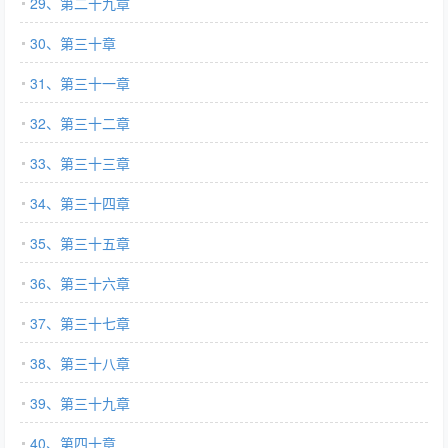
29、第二十九章
30、第三十章
31、第三十一章
32、第三十二章
33、第三十三章
34、第三十四章
35、第三十五章
36、第三十六章
37、第三十七章
38、第三十八章
39、第三十九章
40、第四十章