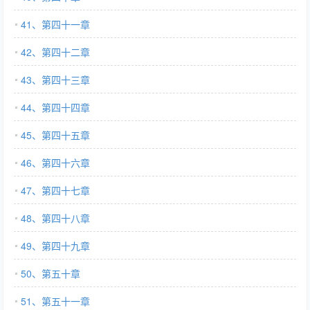
41、第四十一章
42、第四十二章
43、第四十三章
44、第四十四章
45、第四十五章
46、第四十六章
47、第四十七章
48、第四十八章
49、第四十九章
50、第五十章
51、第五十一章