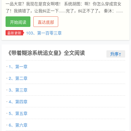
一品大官？我现在是宫女啊喂！ 系统胡图：啊！你怎么穿成宫女
了！我搞错了，让我纠正一下......完了，纠正不了了。 秦沐：......
你是猴子派来逗我的吧？ 系统胡图：还有另一个方法，那就是把女
开始阅读
直达底部
皇的好感度刷高，那肯定能入朝堂！ 秦沐：我怀疑你想杀了我。
谁不知道宁国女皇阴狠毒辣，阴晴不定，杀人如麻，是个蛇蝎美
103、第一百零三章
最新更新
人！ 后来在系统糊涂的‘帮助’下，秦沐为女皇斗朝堂，除异己，抗
住怀有异心的老东西，斗过万般心计的妖艳女，终于把女皇勾搭到
《带着糊涂系统追女皇》全文阅读
手了。 宁清梦摩挲着秦沐的唇，指尖缱绻缠绵，暧昧烛火之下，那
升序↑
人红唇轻启：有什么愿望，说与朕听听？ 秦沐：我...我要上朝堂！
1、第一章
宁清梦：不可。 秦沐：！！！ 宁清梦：当了朕的皇后之后，若还
要上朝堂，岂不太过劳累？ 秦沐：！！！！（我啥时候要当皇后
2、第二章
了！糊涂！你给我说清楚！） 系统胡图：！！（哪里出错了！啊！
完了，我把追女皇的攻略指南错当成闯朝堂的攻略指南了！） 秦
3、第三章
沐：...（喵了个咪的，造孽！） 秦沐表示：人人有系统都是开挂，
4、第四章
我有系统就只有挂一个字，你敢信？ 2020年8月6日下午9点14分
——记录。本小说网提供文雅埃及猫著作的带着糊涂系统追女皇最
5、第五章
新章节，带着糊涂系统追女皇全文免费阅读，带着糊涂系统追女皇
无弹窗清爽阅读体验！…
6、第六章