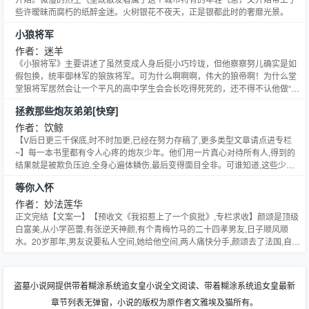
内公知：宋壶深手段阴狠,所以即便宋壶深有着令人神往的,被上帝偏爱的长相,
了。 俞言凛：谁说的？ 君夕虞：什么？ 俞言凛：谁说我不喜欢你？ 咦？！讲
戏制作人。网友纷纷打出问号,游戏是什么门槛很低的行业吗？*叶依推出了中
些许暧昧而腐朽的纸醉金迷。火树银花不夜天，正是银都此时的奢靡光景。
也无人胆敢越距。某天,他从直升机上抱下一个女人,众人好奇的抬眸,只见波斯
道理，剧本好像不该是这样发展的...... 万事开头难，君夕虞万万没想到，她不
式恐怖游戏《归家》,网友不以为然,不就是老套的中式恐怖？玩之后,玩家纷纷
手工羽毛毯把女人的身形遮了个彻底。走动间,扯动毯子一双纤纤玉足露出。那
仅卡在了计划的第一步，还卡在了计划的每一步。 #男主他到底为什么不对劲#
小狼将军
表示这是今年恐怖悬疑游戏第一名,真实到好像女鬼亲自趴在耳边吹气！叶依心
双腿柔荑似无骨,脚裸上被套了两个银色的脚链,款式极简,像是婴儿佩戴的那种
#专注舞人设之后，我把男主骗到手了# #所谓的一步错步步错# 俞言凛内心独
虚,警告正趴在自己腿上的女鬼姐姐下次收敛点。*黑暗向乙游《和邪神恋爱的
作者：迷羊
暗扣双叠的镯子。当晚,宋壶深指尖摩挲着她的发尾,眸色如深潭,原来姐姐好霸
白：他不喜欢好姑娘，他只喜欢她。本小说网提供鸢妤著作的男主他是个和尚
365天》、中式克苏鲁模拟经营游戏《建成修仙学院》、另类基建游戏《丧尸
《小狼将军》主要讲述了虽然变成人身后挺小巧玲珑，但他察察努儿确实是如
总这口？凝顾吊着眼梢,笑着点头。他直起身,贴耳厮磨道：女人,你成功引起了
最新章节，男主他是个和尚全文免费阅读，男主他是个和尚无弹窗清爽阅读体
王今天也在努力》……叶依的游戏部部爆火,玩家表示叶姐值得！就是游戏感过
假包换，统率御林军的狼族将军。可为什么啊啊啊，伟大的狼帝啊！为什么堂
我的注意。凝顾笑着闪躲。下一秒,宋壶深俯下身,埋首在她胸前,虎牙顶在她的
验！
于真实了,玩完不仅感觉鬼怪在身边甚至连游戏里的奖励都掉落在现实里了？＊
堂狼将军居然会让一个平凡的高中学生会会长吃得死死的，还不得不认他做“大
锁骨上。哄我,关于你还想再逃这件事。3.这是一个连爱都分三六九等的世界,永
更让人意想不到的是,从国内知名严肃企业家、外国顶流女明星到亚洲首富贵公
哥”？明明不愿意的，却慢慢喜欢上和“大哥”在一起的感觉，偏偏在这个时候，
远这个词,从来不是确定性语气。他说：可爱永远不是真理,可爱你是。
子,所有人都在推荐叶依的游戏！原来大佬们也这么热爱游戏的吗？对于网友的
拯救那些炮灰弟弟[快穿]
“大哥”竟然失踪了？！呜呜大哥，小狼一定听你的话啦。但“交配”的时候冒出耳
震惊,大佬们笑笑不说话。只有进入过那个诡异世界的人才知道,16号人类玩家
朵和尾巴，那也不是我可以控制的嘛，怎么可以怪在我头上呜呜大哥，你快出
作者：饮鲸
叶依,是所有人类玩家的灯塔。没有人不信仰她。
来吧，小狼很想念你的“通天棒”啊
【V后日更三千保底,时不时加更,已经在努力存稿了,更多类型文章请点进专栏
~】每一本书里都有令人心疼的炮灰少年。他们用一片真心对待所有人,得到的
结果就是被欺负压迫,全身心遍体鳞伤,最后变得面目全非。可谁知道,这些少年
也曾幻想过有美好的未来。少年郎的肩上扛着的本该是清风明月、杨柳依依和
等你入怀
草长莺飞。林尔的任务就是穿到这些世界里面拯救那些可怜的炮灰弟弟。世界
一：被网暴而自杀的明星弟弟世界二：真假少爷文里黑化的弟弟世界三：被拐
作者：妙法莲华
后受虐待的可怜弟弟世界四：被抢走气运人生的悲惨弟弟世界五：被抛弃的天
正文完结【文案一】【预收文《我招惹上了一个疯批》,专栏求收】颜颂是顶级
才自闭症弟弟更多世界待探索……#被爱会疯狂长出血肉##就算大雨让整座城
白富美,从小学芭蕾,有张逆天神颜,有个青梅竹马的二十四孝男友,日子顺风顺
市颠倒,我会给你怀抱#阅读指南：1、主亲情向,谈恋爱视情况而定2、辣鸡小学
水。20岁那年,男友说要私人空间,她给他空间,两人痛快分手,颜颂去了法国,自此
生文笔,逻辑死,不喜咱就换一本,你好我好大家好3、不接受人参公鸡作者4、其
不曾回来。许星纬是别人口中的人生赢家,家世显赫,冷漠无情,年纪轻轻就跻身
他的暂时想到再说叭~各位走过路过也看看下一本预收吧：《咸鱼师祖被迫开
顶级富豪之列。很久之前,他有一个叫颜颂,跳芭蕾,身材火辣,人美但又作又矫情
卷》【文案第一人称,正文第三人称】我叫顾只,一个玄学门派小创始人,按命格
的前女友。两人重逢在颜颂回国那天,友人在爵森给她接风洗尘,许星纬听到有人
盗墓小说网提供带着糊涂系统追女皇小说全文阅读、带着糊涂系统追女皇最新
来说我该长命百岁,奈何天妒英才,年纪轻轻就嘎了,师门就此没落。有个叫系统
叫她名字,不由便抬头去看,只见她含笑回首,迎面向他走来,细腰长腿,一如记忆中
的东西说可以救活我,于是我答应了。一睁眼,我变得年轻又貌美,嫩的能掐出
章节列表无弹窗，小说的版权为原作者文雅埃及猫所有。
的样子,却比记忆中更美。许星纬突然紧张,在他终于准备好跟她打招呼时,她目