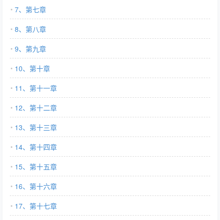
7、第七章
8、第八章
9、第九章
10、第十章
11、第十一章
12、第十二章
13、第十三章
14、第十四章
15、第十五章
16、第十六章
17、第十七章