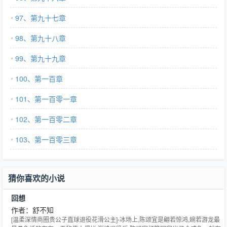
97、第九十七章
98、第九十八章
99、第九十九章
100、第一百章
101、第一百零一章
102、第一百零二章
103、第一百零三章
猜你喜欢的小说
回想
作者：舒不知
[温柔深情商圈贵公子直球退役花滑公主]-冰场上,陈颂宜是翩若惊鸿,婉若游龙最