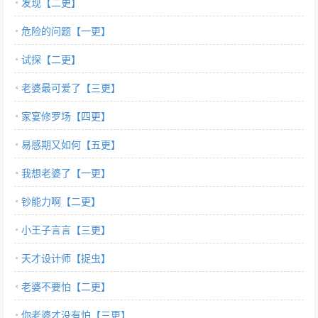
发现【二更】
危险的问题【一更】
试探【二更】
老婆最可爱了【三更】
家宴修罗场【四更】
易感期又如何【五更】
我想老婆了【一更】
钞能力啊【二更】
小王子言言【三更】
天才设计师【捉虫】
老婆不要怕【二更】
你老婆才没有怕【三更】