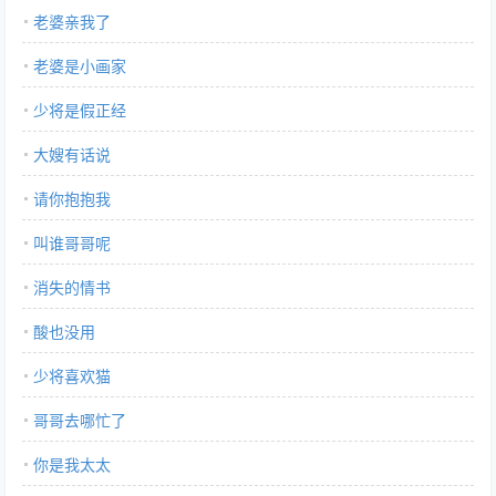
老婆亲我了
的男神祁暮云，欣喜若狂。 他恋爱脑晚期，为了男神学做饭，改专
业，一门心思绕着祁暮云转，可六年追夫并没感动祁暮云，进了婚
老婆是小画家
姻殿堂还是热脸贴冷屁股。 幡然醒悟后，叶雪乔决定离婚。婚没离
成，人和祁暮云一起意外离世。 重生后，回到六年前的叶雪乔立刻
少将是假正经
退了这门婚事。 是物理竞赛不香，还是天文奥赛无趣？ 去TM的狗
大嫂有话说
男人，他心中只有学习！ 但事情总是超乎想象。 他请教同学问
题，祁暮云不许，非要自己来教他。 他对其他alpha笑了笑，祁暮
请你抱抱我
云生气，还跟在他身后做保镖。 他不想吃饭，祁暮云拿着胡萝卜便
当坐在他面前，蹙着眉头对他说：“我做的，你必须吃，你喜欢吃
叫谁哥哥呢
哪个品种的胡萝卜，告诉我，明天继续做。” 叶雪乔：“哪种也不
消失的情书
吃。” 攻视角： 祁暮云重回十七岁，对叶家那门亲事期待至极。 到
了被提亲的那天，他压抑着内心的激动，期待地看向叶雪乔，说：
酸也没用
“是来和我说正事的吗？” 叶雪乔斩钉截铁：“是正事，我要退婚！”
本文又名《今天祁学神也在查恋爱秘籍》、《钢铁直a追妻法
少将喜欢猫
则》、《如何打动一只兔子的心》、《兔子生气会咬人》、《铁憨
哥哥去哪忙了
憨变形记》 -小剧场 一日，某同学轻轻碰了叶雪乔的兔耳朵。 只见
一向高冷的祁学神“唰”地站起，怒道：“谁让你碰我老婆耳朵
你是我太太
的？！” 又见叶雪乔“唰”地站起，怒道：“谁是你老婆？！” 信息