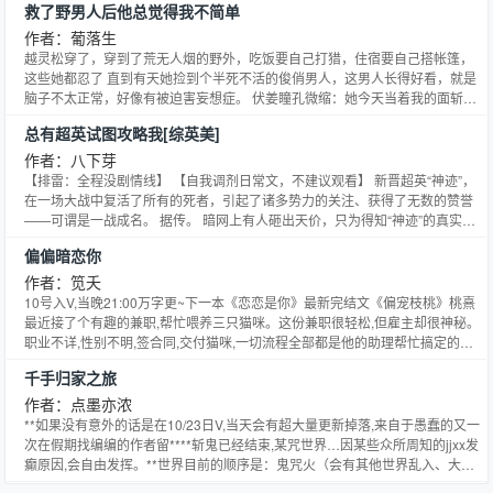
救了野男人后他总觉得我不简单
这只猎豹疯了？？？ 网友3：嘤嘤怪你在干什么！ 网友4：笑死我了哈哈哈哈
曰：折磨极品一个,造福他人许多！世界一：软饭男的大男子主义系统（年代）
哈！ 紧接着网友们发现这个女人的微博不简单： 群鲸戏舞，狐狸排队眨眼，狮
大男子主义系统：去！浴血疆场,顶天立地,干出一番大事业！周学成：？？？你
作者：葡落生
虎友好碰头——珍奇罕见的野生动物们不一样的生活，外加世间奇观景物，牢
觉得我为什么被叫软饭男？世界二：重男轻女男的女儿奴系统（年代）女儿奴
越灵松穿了，穿到了荒无人烟的野外，吃饭要自己打猎，住宿要自己搭帐篷，
牢俘获众人的心。 于是天天守着手机等着苏絮发微博。 绝地翻盘，再回巅峰。
系统：去！做女儿们最坚强的后盾,最安稳的港湾,最忠诚的奴仆！杨定：？？？
这些她都忍了 直到有天她捡到个半死不活的俊俏男人，这男人长得好看，就是
苏絮：“关爱野生动物生存环境，保持距离，敬畏自然，世界和平。” 不久之
我看你像奴仆！你全家都像奴仆！世界三：恶婆婆的好婆婆系统（年代）好婆
脑子不太正常，好像有被迫害妄想症。 伏姜瞳孔微缩：她今天当着我的面斩杀
后，她又添了一句：“偷猎者死！” - 人美心善演技超强·女主x万兽之王世间行者·
婆系统：不许骂儿媳不许打儿媳,要对她们亲亲抱抱举高高,情同母女就更好了！
了那只煞魔银雷鹿，鲜血四溅一脸狰狞，定是在警告我不得轻举妄动！ 越灵松
男主 苏爽甜脆/狗血 作者放飞自我本小说网提供归山玉著作的从天而降的一亿
总有超英试图攻略我[综英美]
马老太：呔！老娘不干！系统：那就扣私房钱！马老太：呔！黑莲花的日行一
擦擦溅到脸上的鹿血：这种鹿肉质太细嫩了吧，适合现烤现杀。 伏姜：我不
颗星最新章节，从天而降的一亿颗星全文免费阅读，从天而降的一亿颗星无弹
善系统（古代）日行一善：我们要做个好人！文思雅：知道了,说好话做好事存
信，她昨日手里拿着死无全尸的碧磷豚，目含精光神情莫测，定是在思索如何
作者：八下芽
窗清爽阅读体验！
好心。（后果我不保证）好吃懒做男的种田系统（古代）种田系统：好吃懒做
将我剥皮抽骨！ 越灵松舔唇回味：这破地方没有污染，鱼肉倒是嫩滑，烤鱼太
【排雷：全程没剧情线】 【自我调剂日常文，不建议观看】 新晋超英“神迹”，
可耻！给我起来！去种出未来,种出希望,种出光明！何增光：为什么种出来的未
好吃了吧。 伏姜不屑鄙夷：她竟然在我洗澡时故意闯入，妄图行使美人计，休
在一场大战中复活了所有的死者，引起了诸多势力的关注、获得了无数的赞誉
来希望和光明都是我那逆子的！权欲熏心女的恋爱脑系统（古代）恋爱脑系
想得逞！ 越灵松猛翻白眼：敲你麻！这池子我先来的，到底是谁在使美人
——可谓是一战成名。 据传。 暗网上有人砸出天价，只为得知“神迹”的真实身
统：啊,宿主,他好爱你！快,告诉他,你也爱他！裴琳琅：那他比较适合你,我想搞
计？？ 爱吃爱玩铁憨憨女主苦大仇深脑补帝男主
份。 超英/超反们也纷纷抛出橄榄枝。 某蝙蝠：这可是能颠覆现有秩序的能
事业。【反派宿主们：得到八字不合的系统后,被我渣过的人们都走上了人生巅
偏偏暗恋你
—————————————————— 接档文《驸马掌中娇》 【落魄心机美
力。 某教授：你愿意成为大家的第二道保险吗？ 某铁罐：多少钱能招到你？
峰】阅读指南：1）主线就是让极品系统去虐极品反派,负负得正；通过威逼利
人面冷心热俏将军】 声势威赫的安南侯府一朝倾覆， 覆巢之下，安有完卵。
然而，大战过后，“神迹”便失去了音讯。 - 中城高中来了个转学生。 相貌精致
作者：笕夭
诱胁迫奇葩做任务,造福他人,所以本文又名：人渣变形计2）大部分世界里的主
傅云亭身为侯府不受宠的庶女，尚未享受多少侯府的荣光，就被流放边疆。 途
至极，且体弱多病，像是童话故事里的精灵。性格却又冷又凶，是个敢在考场
10号入V,当晚21:00万字更~下一本《恋恋是你》最新完结文《偏宠枝桃》桃熹
角都是普通人,尤其是年代文里的,且是极品,反派,奇葩。喜欢看到他们受挫的可
中遇上劫匪，被一位神色冷厉的将军救了。 傅云亭捏紧衣袖，朝那面容冷峻的
上交白卷的狼人，一副“社会渣滓预备役”的模样。 光看表面，谁都想不到——
最近接了个有趣的兼职,帮忙喂养三只猫咪。这份兼职很轻松,但雇主却很神秘。
入,介意者慎入；3）配角们也都是普通人,并不脸谱化,有善心也有私心,冲突估
将军盈盈下拜。 “救命之恩，奴愿以身报之。” 将军冷漠的眼神中闪过一丝波
这位浑身上下都散发着“滚远点”、“别靠近我”、“再看揍你”的气息的少年，是一
职业不详,性别不明,签合同,交付猫咪,一切流程全部都是他的助理帮忙搞定的。
计不会大,我想写的是属于小老百姓的童话；4）每个世界根据主角背景,设定,适
动，傅云亭知道自己赌赢了。 自此芙蓉帐内红被翻浪携云挈雨，将军冷峻的眉
战成名、被千万人狂热追捧的新晋超英·神迹。 #马甲一脱，就当无事发生# #
桃熹没多加在意,对于性格内向又社恐的她来说再适合不过。直到后来桃熹才知
当加入了一些感情戏,但不多。也可以当无cp来看。群像。5）年代文世界无相
眼一点点化开，成了傅云亭最喜爱的模样。 直至将军带她回到京城，众人尊敬
千手归家之旅
我，独狼，勿cue# #全世界都在扒我马甲# ※万人迷/团宠/治愈系苏文，结局和
这位雇主商怀倾,竟然是早之前她去看心理医生,打开门看到的陌生男人。那天相
关联,古代世界番外有所关联,如果能一起看,应该会有点惊喜保证每天三千不断
的称他， “驸马！” 傅云亭这才恍然，原来她的命是真的不好，竟做了长公主驸
小虫1v1 ※综超英、叉汉子、神探等等 ※男主混沌（划重点）善良本小说网提供
遇的画面桃熹一直藏在心底。日光晃眼间,男人的眉眼如画,气质矜贵,好看到让
作者：点墨亦浓
更！怎么也不断更。预收下本新文：《醒掌天下权（女帝）》史记漫漫,人杰无
马的外室！ 自此，驸马的温情成了最要命的催命符。 —— 预收文《修二代只
八下芽著作的总有超英试图攻略我[综英美]最新章节，总有超英试图攻略我[综
人移不开眼。那瞬间,天地沦陷,桃熹只觉心里恍然一空。-后来商怀倾去看他的
**如果没有意外的话是在10/23日V,当天会有超大量更新掉落,来自于愚蠢的又一
数。有人说,史书中轻描淡写的寥寥几句,往往就是某位惊才艳绝者,波澜壮阔的
想咸鱼》 景月杉穿书了，成了一本古早修仙文的炮灰工具人，就爱跟女主对着
英美]全文免费阅读，总有超英试图攻略我[综英美]无弹窗清爽阅读体验！
猫咪时,被一场大雨困在了桃熹的家里。只得蹭了顿晚饭。再后来商怀倾只要有
次在假期找编编的作者留****斩鬼已经结束,某咒世界…因某些众所周知的jjxx发
一生。承天女帝钟离婉,有幸占得三页整。她生于皇族,却因生母位卑而不受重
干，最后不负众望的gg了。 景月杉穿过来的时机刚刚好，正是女主日天日地各
空就会去桃熹家看他的猫咪,还故意赖到饭点儿。许是觉得桃熹将他的猫咪养得
癫原因,会自由发挥。**世界目前的顺序是：鬼咒火（会有其他世界乱入、大
视。直到十七岁那年一场政变,被作为傀儡推上皇位。却阴差阳错得了一众贤臣
种机缘拿到手软的时候. 她看看自己手里的牌，立马躺平了， 开什么玩笑，父
肥不溜啾的,某日他突然这样提议道：你愿意再多养一只猫咪吗？桃熹眨眨眼：
概）**火跟其他世界不融合**放前面手动高亮一下浅浅改个文案（斩鬼版
能将,助其稳固皇位,立定天下。女帝执掌天下七十余年,轻赋税、兴水利；止兵