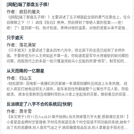
[网配]端了那盘五子棋！
作者：疯狂的屠夫
《[网配]端了那盘五子棋！》主要讲述了五子棋鼓起全部的勇气在歌会上，在众
目睽睽之下（？）调戏【告白】男神，然后得到了惨绝人寰的答案——拒！
绝！了！直到那一刻，他才知道，男神对他的温柔，对他的宠爱从来不是独一
份，原来他在大神眼里和其他人根本没有区别于是五子棋就心灰意冷的退散
只手遮天
了？那必然不可能！既然已经爱上了，怎么可能就这样放弃，五子棋一定要让
男神的温柔从此只属于他一个人！且看健气主动受如何拿下温柔心冷攻√
作者：落花满架
《只手遮天》主要讲述了嘉永四年六月中，挥北南下的言邑已经到了京师外
围。不要奇怪为什么王师如此不堪一击，你知道若是军中大将被斩的斩问罪的
问罪，而取而代之的多是一些只懂溜须拍马小丑般的所谓“将军”，制军如同儿
戏，如此这般，王师不跟纸糊也似也难。
从天而降的一亿颗星
作者：归山玉
-/轻松甜饼/- 因电影一夜爆红的苏絮被一条潜规则爆料丑闻送上头条热搜。 经
纪人疯狂打她电话却无人接听，驱车来到住所翻遍整个公寓也不见人影，险些
崩溃。 原本在家刷到丑闻爆料惊的从沙发上坐起身的苏絮，眼前看见的却是非
洲纳米比亚沙漠辽阔夜空的星河，身下的柔软沙发变成了干燥的沙地，火光明
反派绑定了八字不合的系统后[快穿]
灭，站在沙丘上的男人背对着她，伸手接住了那从天而降的一亿颗星。 此后
—— 在片场与男主角飙戏的苏絮一眨眼就能看见新月从山后升起，男人和美洲
作者：萧半雪
狮正坐在一起认真看着她拍戏。 参加综艺节目被针对侮辱，听着男人的翻译一
【本文将于1月11日入v,从31章开始倒v,当天将掉落万字大更,感谢诸位支持！】
字一句的反驳打脸。 被家族逼婚渣男时，远在南极洲与鲸嬉戏的男人通过召唤
小星星是金牌时空管理者,平时任务就是往各个时空投放不同功能的系统,她有个
而来向她求婚。 - 能瞬间穿越到非洲的苏絮浪了几天，在微博发布一则猎豹连
出了名的恶趣味,别人喜欢气运之子,她却偏爱极品反派,别人拿着金手指无往不
做十五个后空翻的视频成功吸引所有人注意力。 网友1：？？？ 网友2：我靠
利,她却要让宿主吃尽苦头,宿主们越是痛不欲生,她就越是乐在其中。美其名