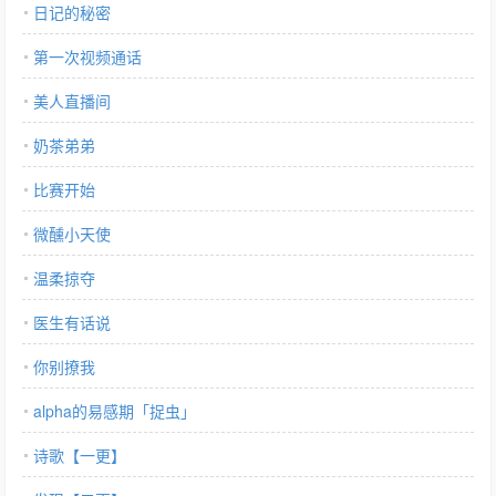
素：乌木沉香x薄荷青草 （薄荷的花语是：愿与你再次相见XD 1 双
日记的秘密
重生 攻受视角都有 但主受 2 两人都是初恋 彼此只有唯一 3 abo，
第一次视频通话
带小动物二阶分化这个私设，攻是西伯利亚大尾巴狼，受是小白兔
4 破镜原因不狗血，不是出轨/家暴等可怕的原因，是因为攻钢铁憨
美人直播间
憨 粘粘的系列文：情敌竟馋我的身子 双军官ao恋/年上/情敌变情
人/霸道军痞alpha x 又娇又撩傲娇omega 帝国基地翻译官贺慕棠，
奶茶弟弟
天使面孔，天才语言学家，笑容又甜又可爱，却是个不折不扣的切
比赛开始
开黑。 基地指挥官顾衡文，高大英俊，天才头脑，平日见谁都嘻嘻
哈哈，唯独和小情敌贺慕棠一言不合就开撕，每逢见面必定较量一
微醺小天使
番。 一日，基地传闻，指挥官和翻译官同时失恋了。 两人战火停
止了一月有余，顾衡文手捧玫瑰送到贺慕棠办公桌，扬言要追贺慕
温柔掠夺
棠。 众人n脸懵逼。 贺慕棠冷哼一声：“他疯了。” 顾衡文笑眯眯地
医生有话说
在贺慕棠耳鬓厮磨：“粘粘，那天晚上，还满意么？叔叔喜欢你。”
贺慕棠怒而摔花：“粘粘是你能叫的么？！” 半年后—— 贺慕棠抱着
你别撩我
顾衡文索吻，轻声说：“叔叔早就喜欢我对不对？” 顾衡文：“那可
不，宝贝可真难追。”本小说网提供喜马拉雅种猫著作的少将宠婚
alpha的易感期「捉虫」
日常最新章节，少将宠婚日常全文免费阅读，少将宠婚日常无弹窗
诗歌【一更】
清爽阅读体验！…