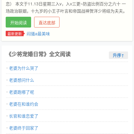
恋） 本文于11.13日星期三入v，入v三更~防盗比例百分之六十 一
场政治联姻，十九岁的小王子叶言和帝国战神贺洋少将结为夫夫。
原以为丈夫沉默少言，十分高冷，婚后，他才发现贺少将似乎总是
开始阅读
直达底部
在撩他。 早上在歼星舰保家卫国，下午进厨房投喂老婆。 既能替
老婆写作业，又能做老婆人体模特。 不仅是养猫达人，还是宠妻狂
闷骚a最美味
最新更新
魔。 这个发情期的omega撞进怀里都毫无波澜甚至看上去性冷淡
的alpha，在叶言面前却截然相反，亲亲抱抱怎么都不够。 迟钝如
《少将宠婚日常》全文阅读
叶言也终于发现：贺洋好像暗恋他 叶言：“有人烧了别人送我的情
升序↑
书？” 贺洋：“恩？老婆别生气，有什么话我怀里说：）” 贺洋视
老婆为什么哭了
角： 四年前，贺洋对朋友弟弟一见钟情。 后来皇帝指婚，他和暗
恋对象结婚了。 婚后他对宝贝老婆百般呵护。 也终于等来了高贵
老婆想问什么
优雅的冰美人化在他怀里，拥抱亲吻他，哭着叫他老公的时候：）
cp：外冷内热宠妻狂魔少将攻vs天才设计师软萌美人受 攻受都很
老婆跑哪了呢
有钱 受超可爱 攻反差萌 【高亮避雷：有副cp，且攻比受大六岁，
老婆在和谁约会
有过一次维持三个月的短暂恋爱，希望文下不要出现关于洁不洁的
讨论，攻结束上一段恋情后四年才遇到受，两人身体都只有彼此】
长官和谁恋爱了
接档abo文：（重生）退婚后未婚夫对我真香了 双重生/破镜重圆/
追妻火葬场/爽文 钢铁直a死傲娇醋王学霸狼alpha x 又甜又撩学神
老婆终于回家了
美人兔omega 受视角： 重生前，十七岁叶雪乔听说联姻对象是他