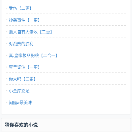
受伤【二更】
抄袭事件【一更】
贱人自有大佬收【二更】
对战赛的胜利
真.皇家极品狗粮【二合一】
蜜里调油【一更】
你大吗【二更】
小金库充足
闷骚a最美味
猜你喜欢的小说