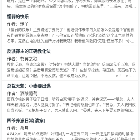
曦时，是在一个酒吧外。 少女面容精致，身材火辣，海藻般的长发散在了肩
头。 简聿冷淡的吩咐身后保镖:“温小姐醉了，把她带到车里。” ... 后来，温曦偷
偷喝醉了酒，非要说自己没醉。 简聿将她按在了沙发上:“这是几？” 温曦迷迷糊
懦弱的快乐
糊的:“二？不对，三，不对” 简聿又问:“我是谁？” 温曦醉眼朦胧的看着素来斯文
禁欲的男人在松领带，扁了扁嘴道:“你是大灰狼！冰山脸！坏boss！唔” 食用指
作者：迷羊
南: 女主不乖，男主很宠 ———————— 推一下基友的文《我来罩你呀》，
《懦弱的快乐》主要讲述了要死了！他潘俊伟未来的女婿怎么会是这个害他夜
好看的小甜文 文案一： 梁晗的发小都知道，梁晗转校后收了一个小跟班。 纷
夜作恶梦的超级大变态呢！？亏他父母还帮他取了欧阳“道德”这个正气凛然的
纷起哄，让梁晗把人带出来和大家认识认识。 众人以为，会看到一个机灵男生
名字，竟然在电影院的厕所对对我我呸！我看他叫欧阳“无耻”还差不多！“小
或者是和梁晗一样的酷哥。 结果，半个小时后，来得是一个扎马尾、瓜子脸、
鹿，过来。”谁是你的小鹿啊，我才不要自投罗网呢！？想他潘俊伟，虽然跟
反派郡主的正确教化法
大眼睛、牛奶皮肤的女孩子？！！ 苏安安红着脸，有些局促的喊着梁晗的名
“英俊雄伟”沾不上边，又有点小懦弱，可是也决不会屈于yín威，出卖自己的小
字。 发小：“晗哥，其实这是你女朋友吧？” 梁晗：“滚，你们的思想太龌龊
屁屁什么？“要告诉我女儿！！！”“爸爸”！啊别用那种方式“孝顺”啦！！呜可不
作者：苍翼之狼
了！” 说是女朋友就龌龊了？发小一脸黑人问号，对梁晗的话半信半疑。 之后
可以不要每天早餐都吃“油条”“喝豆桨”啊
教化反派，应该怎么做？ 讨好她？抱她大腿？当她舔狗？反派虐我千百遍，我
目睹了梁晗为所谓的小跟班忙前忙后的场景。 发小：“呵呵，神他妈小跟班。”
爱反派如初恋？最后用真爱感动反派？ 不！ 应该掌控她，碾压她，居高临下的
文案二： 梁晗刚转学来七中时，三班的学生都看出他是一尊不能惹的凶神，唯
命令她，让她臣服，不敢反抗，也不敢成为反派。 —————— 1v1！1v1！
独苏安安以为她见到了光。 “同学，刚才谢谢你。” 苏安安声线颤抖的走到梁晗
晋江只能1v1，其他的都是在想桃子吃！ —————— 本文12.19入v，届时万
面前，手里捏着一块糖。 鬼使神差的，不喜欢吃甜的梁晗接下了那颗糖。 啧，
总裁无赖：小妻要出逃
更掉落！ ———— 作者君隔壁的文《逆袭改命的正确方式[快穿]》，正在激情
真甜。 后来他用嚣张的态度告诉每一个人，苏安安是他罩着的人，谁也别想欺
（佛系）连载中，欢迎收藏！ 点进作者专栏，另有《蚊香牌女主[快穿]》《掐
作者：酒酿葡萄
负她！ 苏安安问过梁晗：“为什么要对我这么好？” 梁晗酷酷道：“唔，我吃了你
断男主那颗小苗！[快穿]》两本完结快穿文可看！ 走过路过不要错过！本小说
面容冷峻的男子吸了口烟，听着自家“妻子”的近况，神色深沉——“晏总，夫人
的糖，当然要罩你一辈子呀，小跟班。” 曾有人问过苏安安，为什么这辈子就
网提供苍翼之狼著作的反派郡主的正确教化法最新章节，反派郡主的正确教化
昨天教训混混，把人胳膊打折了。”“去把他两条腿也断了。”“晏总，夫人要回夜
非梁晗不可了？ 苏安安微微一笑，因为在她最灰暗的时候，她遇见一个少年最
法全文免费阅读，反派郡主的正确教化法无弹窗清爽阅读体验！
店当老板。”“去把场子买了，男人禁止入内。”“晏总，夫人下午要去剧组拍床
真挚的温柔与爱意。是梁晗让她变成更好的自己。 软糯腼腆小可爱VS又酷又
戏。”“去跟导演说，敢让她拍，晏氏立刻撤资。”“晏总，这是夫人送来的结婚请
拽大魔王 “你的笑，是大海拥抱海岛的笑，是星星跳跃浪花的笑，是椰树遮掩
四爷养崽日常[清穿]
柬，新郎不是您。”“”
椰果的笑。你笑着，使黑夜奔逃。” ——顾城《你笑了》 阅读指南：女主前期
作者：岳月
自卑敏感，涉及校园欺凌情节，后期自信大方，治愈系小甜饼~本小说网提供
4.24入v！每天18点更新！叶珂因为一场意外回到上一世还是四福晋的时候,补
纷纷和光著作的小野猫被投喂日常最新章节，小野猫被投喂日常全文免费阅
偿她的养崽系统有一半落在四爷身上。于是做任务的成了四爷,积分却都是叶珂