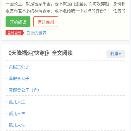
一国公主，就是富家千金，要不就是门派圣女 而每次穿越，身份都
跟乞丐差不多的林清表示：敢不敢给我一个好点的身份？！ 任务的
最大困难，不再是如何改变任务目标的悲惨人生，而是如何接近任
开始阅读
直达底部
务目标！ 暂定世界： 1.真假贵公子（古代流落在外的贵族公子）
2.孤儿人生（现代被拐卖的孤儿） 3.见鬼的世界（现代开了阴阳眼
见鬼的世界
最新更新
的青年） 4.我只是个炮灰（武侠世界的炮灰）5.将反派进行到底
（修真/世界的大反派） 食用指南： 1.无脑小白种田文，节奏较慢
《天降福运[快穿]》全文阅读
2.男主苏苏苏 3.1v1，女主始终是一个人
升序↑
————————————————————预收《和死对头成了
真假贵公子
道侣》，一句话简介：死对头有点香 以下文案：众所周知，顾夕颜
和墨卿是死对头。 一个是智计无双的天机阁阁主，一个是武力至上
真假贵公子
的魔教教主。 然而，互相讨厌的两人，却阴差阳错的绑定了道侣契
约。 顾夕颜：每天都在想尽办法解除契约并沙雕着（不是）。 墨
真假贵公子（完）
卿：在解除契约的边缘疯狂试探！ 后来，喜欢用智商解决事情的顾
孤儿人生
夕颜，爱上了用武力解决事情。所有不服，通通一拳撂倒，真爽！
而向来不喜欢动脑子的墨卿，则为顾夕颜的智慧所倾倒：这女人聪
孤儿人生
明的样子竟该死的迷人！ ps： 1.智力点满女主x武力爆表男主 2.披
着修真皮的恋爱文本小说网提供冷风夜雨著作的天降福运[快穿]最
孤儿人生
新章节，天降福运[快穿]全文免费阅读，天降福运[快穿]无弹窗清爽