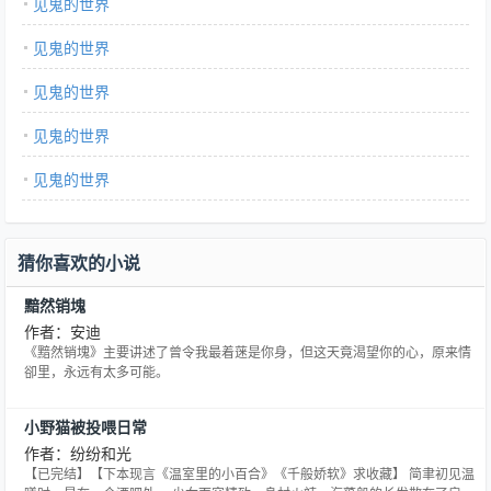
见鬼的世界
见鬼的世界
见鬼的世界
见鬼的世界
见鬼的世界
猜你喜欢的小说
黯然销塊
作者：安迪
《黯然销塊》主要讲述了曾令我最着蒾是你身，但这天竟渴望你的心，原来情
卻里，永远有太多可能。
小野猫被投喂日常
作者：纷纷和光
【已完结】【下本现言《温室里的小百合》《千般娇软》求收藏】 简聿初见温