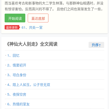
而当喜欢考古和新事物的大二学生林落，与那群神仙相遇时，并没
有惊讶害怕，反而高兴的不得了。 且他们之间也渐渐发生了一些，
牵人心魂的事情，夹杂着喜悦和悲伤。 原来，神仙也并非不食人间
开始阅读
直达底部
烟火，清冷寡淡。 原来，神仙也会悲伤绝望，无助又无奈。 原
来，神仙也喜欢争名夺利，尔虞我诈。本小说网提供吃虾少女著作
61、共处一室
最新更新
的神仙大人别走最新章节，神仙大人别走全文免费阅读，神仙大人
别走无弹窗清爽阅读体验！…
《神仙大人别走》全文阅读
升序↑
1、回忆
2、情窦初开
3、坦白身份
4、陌上人如玉，公子世无双
5、夜探空房
6、热情的室友