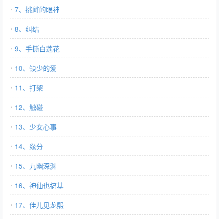
7、挑衅的眼神
8、纠结
9、手撕白莲花
10、缺少的爱
11、打架
12、触碰
13、少女心事
14、缘分
15、九幽深渊
16、神仙也搞基
17、佳儿见龙熙