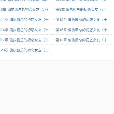
【在线网骗清纯女友】世界六：【校花人设不能崩】世界七：【民国大佬
界八：【山间别墅的惊魂初恋】世界九：【魔教教主的卧底初恋】世界十
第8章 偏执霸总的初恋女友（八）
第9章 偏执霸总的初恋女友（九）
中的万人迷初恋】世界十一：【末世大佬的天然呆丧尸初恋】阅读指南：1
第11章 偏执霸总的初恋女友（十
第12章 偏执霸总的初恋女友（十
沙雕,世界顺序不一定。2.男主是同一个人,每个世界he结局。(已截图）推
分手中[快穿]》书里的男主总有一个被他厌恶不已的前女友。但前女友却
）
第14章 偏执霸总的初恋女友（十
二）
第15章 偏执霸总的初恋女友（十
男主和女主之间反复横跳作妖,最后不是众叛亲离就是非死即伤,惨得一批
简单,就是拿到巨额分手费潇洒走人。她乖巧坐等男主和她提分手就好。但
）
第17章 偏执霸总的初恋女友（十
五））
第18章 偏执霸总的初恋女友（十
男主男配们看她的眼神日渐怪异了起来。陆央：……？？？*世界一：【被
合约女友】一线美艳女星x豪门纯情少爷她是好友的女朋友,他却逐渐沦陷其
）
第20章 偏执霸总的初恋女友（二
八）
还来得及吗？世界二：【被霸总男主抛弃的白富美】温柔优雅白富美x放荡不
哥哥照顾他的未婚妻,但他也动了心,那么他可以横刀夺爱吗？世界三：【
）
的村花】咸鱼吃货村花x高岭之花男配世界四：【被师兄悔婚的小师妹】天
暗偏执徒弟师尊在大婚当日被人悔婚,他是她的徒弟,理应照顾她安慰她,却
心思,他真的不可以趁虚而入吗？…