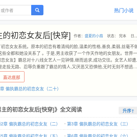
热门小说
的初恋女友后[快穿]
作者：
盛夏的小扇
状态： 完本
日期： 04月26日
初恋女友系统。原本的初恋有着清纯的脸,温柔的性格,善良,柔弱,丝毫不
这些全都和她没关系了 。于是,男主收获了一个作天作地的女朋友。世界一
恋女友】霸总对十八线女艺人一见钟情,继而追求,成功交往。女艺人却遭
是走投无路、忍辱负重跟了霸总的情人,又厌恶又恐惧他,无时无刻不想逃离
偷了商业机密企图背叛霸总……她穿来以后,正好对上了霸总眸光沉沉的深
直达底部
你给我一个解释。她：……世界二：【影帝的病娇素人女友】影帝有一个
的病弱女友。女友爱他入狂,为他卑微到了尘埃,却也极端得不放过他和任
0章 偏执霸总的初恋女友（二十）
欲极强,甚至发展到了将他打晕关起来的地步……苏妙妙睁开眼,就看见影
清俊的脸颜色苍白站在客厅里,难以置信看她：你……对我做了什么？苏妙
三：【侯府真少爷的乡下白月光】流落乡野的真少爷回到侯府站稳脚跟后,
主的初恋女友后[快穿]》全文阅读
升序↑
村子里的心上人接来了侯府。但温柔单纯的少女被侯府亲切的夫人、优雅
,逐渐和真少爷离心,甚至以死相逼要他和她一起离开侯府还假少爷的世子
第2章 偏执霸总的初恋女友（二）
第3章 偏执霸总的初恋女友（三）
,就看见真少爷夺过了她横在颈间的刀,手掌流血,神色冷漠又隐含痛楚地
的想死的话,那就只能先杀了我。苏妙妙：……世界四：【七十年代娇气包
第5章 偏执霸总的初恋女友（五）
第6章 偏执霸总的初恋女友（六）