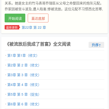
关系。她是女主的竹马表哥乔瑞臣从父母之命娶回来的炮灰元配。
乔家因被宫斗波及,遭人陷害,惨被流放。这位元配不习惯西北苦寒,
小产后一病呜呼挂了,最后以坟头形式出现在小说番外中。苗婉看着
开始阅读
直达底部
在破屋里哆哆嗦嗦做绣活养家的婆婆,还有肿着萝卜手洗菜的小姑
子,摸着隆起的肚子叹了口气。算了,既来之则安之,先定个小目标,摆
第22章 第 22 章
最新更新
脱坟头,赚它亿点点。至于不习惯西北苦寒小产？她一个土生土长的
西北姑娘,远近驰名的养猪大王,上千头猪她都养得好,还养不起包
《被流放后我成了首富》全文阅读
子？不存在的。阅读提示：1、架空乱炖,男主与原小说女主不存在
升序↑
暧昧关系。2、阿婉穿来就有孕,开局就在西北,苏爽无憋屈。3、主
第1章 第1章（修文）
线养包子搞钱钱,感情线少,男主工具人。——《这个仙子不正经》
——末世强者虞杉杉跟丧尸皇同归于尽后,穿到了修真界,成为修仙
第2章 第 2 章（修文）
大陆瑶光宗最普通的一个外门弟子。她想着自己上辈子活得高调,被
架在高处下不来,命都搭进去了。这辈子反正灵根也不好,就随便修
第3章 第 3 章（修文）
练修练,低调些保住命,到筑基就申请回凡俗界逍遥两百年,赚了。*谁
第4章 第 4 章（修文）
知道她异能也跟过来了,第一次异能爆发就赶上外门大比,引起了所
有人的注意——【卧槽,眼好疼,啥这么亮？】【打光之前不能吱一
第5章 第 5 章（捉虫）
声？人干事儿？！】【啥玩应这么闪？我瞎了？？？】【呜呜呜我
不想哭,闪得我脑瓜子疼！】……虞杉杉感受着体内活跃的光系异
第6章 第 6 章（修文）
能,耳边传来系统音：恭喜宿主顺利激活亮崽系统,只要你成为所有