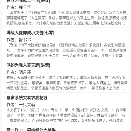
世界为我献上一切[快穿]
后，Mafia某干部亲自带人踹开侦探社的大门：“太宰那个混蛋在哪里，让他滚
足。 天道： 累了，毁灭吧。 s：金手指略粗壮，女主穿书恶毒女配，她啥也不
小手挠挠脑门：晚上不能飞升？那你要是对我有坏心思，就魂飞魄散吧。 白胡
不争气后辈,双亲刚去世,家里刚破产,留下一个萌新哥哥和被釜底抽薪的九味
出来——” 然后亲眼目睹了缩小版中也给太宰擦脸的一幕。 中也：“” 当天，横
作者：程且至
知道，啥也不想知道，反穿书套路，不跟原男女主纠缠，快乐憨批正统修仙
子老爷爷尖叫一声消失不见，地上突然出现一个黑不溜秋的仙府小葫芦。 * 面
楼。她享誉天下的九味楼怎么变成这个鬼样子啦？！她的后人都是废物吗 :)好
滨发生地震，武装侦探社塌。 —— 小中也来港口Mafia做客，看着身穿黑西装
【本文将于1月31日周二入V,届时三更,请大家继续支持】过劳死后,为了活下去,
文。 忠犬路人甲男主出现不会太早，剧情为主，感情为辅本小说网提供枸杞黑
对默默跟在身边守护她的小哥哥— 鹿雅眨巴着水汪汪的眸子：你如果不是真的
不容易打下的江山她又得重新打一遍,呵。***九味楼的最后一代传人去世后,昔
戴黑墨镜的属下十分恭敬地对着大版中也鞠躬问候，眼睛里充满新奇，转头就
李醉瞳绑定了【人生赢家】系统。李醉瞳以为的宿主生活：做任务,攒积分,被系
乌龙著作的宫锁春意浓最新章节，宫锁春意浓全文免费阅读，宫锁春意浓无弹
爱我，会死哦。 浑身杀气的冷俊小哥哥红着脸亲在她唇上：死，死都爱你，盖
日一座难求的九味楼变得门可罗雀,千年传承至此终结,令人叹息。上菜前：诶,
咬耳朵：“哥哥，那个人真的是长大后的我吗？为什么那么矮啊” 太宰也咬耳
统操纵,艰难求生。李醉瞳实际的宿主生活：天赋加满,心想事成,轻轻松松将无
窗清爽阅读体验！
个章，我就是你的了。 鹿雅笑眯眯把人收在小葫芦里渡劫，天雷以毁天灭世之
最后再来吃一次吧,就当告个别。上菜后：嗯？这,这,这味道……艹你别抢！萌
朵：“因为他不好好喝牛奶经常发脾气还喝红酒耍酒疯。” 小中也露出后怕的表
数小世界收归囊中。李醉瞳：好家伙,这样的生活我还能再过一亿年！-一切我
能劈头盖脸砸下来。 鹿雅坐在深坑里打个嗝，乌漆麻黑小脸上全是吃饱了的满
新哥哥：（哭丧脸）妹妹我真的没有做菜天赋啊！桑九味：（拿着细藤条）那
满级大佬穿成小哭包[七零]
情：“是不是喝牛奶就能长高了？” 太宰：“也不一定哦” 话音未落，走在前面的
想要的,世界都愿为我奉上。世界为仆我为主。-1. 修真世界：六边形天赋战士,
足。 天道： 累了，毁灭吧。 s：金手指略粗壮，女主穿书恶毒女配，她啥也不
是打得不够狠！快练！没有教不出的徒弟,只有不够用的藤条！徒弟不出师,难道
大版中也突然转身骂道：“喂，太宰！你在教他什么——” “我会长高的！”小中
飞升成神第一人。-【注】1.+就算世界和女主有冲突,让步的那个也一定不是女
作者：舒书书
知道，啥也不想知道，反穿书套路，不跟原男女主纠缠，快乐憨批正统修仙
让她天天在后厨炒菜嘛？那她当老祖宗的意义在哪里？！！***预收二《捉鬼大
也看向大版中也做出保证，“只要我长高了你也会跟着长高，所以从今天起我们
主；2.+女主不一定每个世界都有cp,有的话就是单世界1v1。每个cp都只活在自
【专栏《海军大院娇娇媳[七零]》《娇萌蚌精在七零》求收藏】 苏瓷生前是孤
文。 忠犬路人甲男主出现不会太早，剧情为主，感情为辅本小说网提供枸杞黑
佬她相信科学》文案：修道观要钱,这是古迹,修起来很贵！养师父要钱,细皮嫩
一起喝牛奶吧！” 中也：“哈？” 后来的某天，中也讨厌的东西多了两个：一个是
己那个世界里,不切片；3.+女主会活得很爽,但女主不是不劳而获,原因后面会揭
儿，一直在不同时空位面之间穿梭，靠捡漏和修复古董富甲一方。 结果系统意
乌龙著作的她靠黑化母仪天下最新章节，她靠黑化母仪天下全文免费阅读，她
肉,养起来很贵！喂师弟要钱,人小胃大,喂起来很贵！宿小之轻叹一声,师父,我下
小鬼，另外一个是牛奶。 阅前须知： ※本文中的小中也来自平行时空，没有异
秘。-预收《我靠种男朋友发家致富》感兴趣的话可以专栏收一下嗷~么么
外中途报废，她错穿进了七十年代，一夜之间不仅有了父母，还有三个哥哥一
靠黑化母仪天下无弹窗清爽阅读体验！
山去赚钱了。师父穿着青色宽袖道袍,朝宿小之挥了挥手,露出肌肉匀称的小手
能力，总体是篇横滨团宠日常文。 ※角色人设来源动画，漫画正在补，ooc属于
个弟弟，三个姐姐一个妹妹。 看着眼前这一窝大萝卜头小萝卜头，再看看娇柔
臂,早点回来啊~记得不要搞迷信活动,会被抓的哦~她白天当个二十八线小花瓶,
本文作者。 ※私设如山，谨慎入坑。 ※想到再补。 —— 下本开《当人类咒术师
鸿钧为我入赘天庭[洪荒]
纤弱的自己，苏瓷陷入了沉思 * 吴巧艳死后才知道自己活在一本书里，那个她
晚上做点地府小生意,日子过得还行吧。————观慧大师：此神秘人法术高深,
想养鬼》，专栏已有，点点收藏不迷路 文案： 悠义是只深居大山中的鬼，有一
眼红了一辈子的邻居叶苏瓷就是女主，她仅凭主角光环一路哭哭哭就哭成了人
作者：明月还
观其行事均有慈悲之心,或有佛缘,阿弥陀佛。清河道长：这符箓使得出神入化,
天，他出山了，原因无他——山中食物终究还是被他吃光了。 本打算再找座山
生赢家。 重生回来后，吴巧艳专心致力于破坏叶苏瓷的气运，抢她前世的富豪
玄曦，天庭唯一的小公主，结合了爹娘的优点，成功反超爹娘，成了天地间第
定是我道门中人,快请来讲学。特殊部门部长：黑衣人行踪诡秘,多次助我们完成
深居，没想到阴差阳错开启了进城寻弟之旅。 “弟弟叫悠仁，粉头发，眼神凶
老公。 结果破坏着破坏着，前世那个靠嫁人走上人生巅峰的叶苏瓷，这辈子居
一只混沌金乌。 容貌美、根脚厉害，背景更不得了。 娘是太阴星主，姨母兼婶
任务,不如收编享六险一金。宿小之：你们这些迷信组织迟早会被取缔的,我拒绝
残，长得傻，据说是诅咒之王的容器，你见过吗？”悠义将画像递给刚下班的社
然自己暴富成了超级大富豪，而她抢来的男人，一辈子是个二流子。 吴巧艳一
婶是太阳星主，掌管着连圣人都忌惮的洪荒第一大阵； 爹号称圣人之下第一
入伙！
畜兼咒术师娜娜明。 娜娜明：“” -1- 借宿在娜娜明家的这段时间，悠义经过电
口气没上来，被气死了。 日常向爽文，有感情线 女主有金手指（古董鉴定与修
人，大伯是洪荒第一个皇帝； 还有十个太阳哥哥，和一个圣人老师女娲娘娘。
视剧的熏陶，认为相认场面是幸福美好的，然而现实却与理想截然相反。 看着
暴富系统哭着求我花钱
复&武力&随身空间） 每天早上九点更新
去洪荒溜了一圈后，更是直接带回来一个道祖老公。 看着那个熟悉的、一反往
撕碎衣服站在栏杆上狂笑并且喊“要女人”的弟弟，悠义决定给予弟弟“爱的暴
—————————————————— 预收《海军大院娇娇媳[七零]》求收
常的冷淡漠然，宠溺的替撒娇娇不肯变回人形的小公主顺毛的紫衣白发青年，
作者：一只来萌
击”。 等弟弟醒来后，悠义语重心长：“弟弟，听哥哥一句劝，人，不好吃。” 悠
藏 从快穿局退休后，薛珍珍回到了自己的二十岁，此时她刚好从乡下来到海军
天庭一众人：→_→ [无虐，晚六点更新] 新文求预收，指路专栏《听说我修无
本文将于1.26（周二）入V，专栏《一拳一个偏执狂》求预收 文案一： 白华芊
仁：“” -2- 娜娜明最近在思考一个问题：养一只鬼需要花多少钱？ 他看向餐
家属大院，成了随军家属。但因为脸肥身胖皮肤黑，没读过书不识字，并一身
欲道》 佘月一朝穿越，来到可以修真的异世界，开始了平静又刺激的修仙路。
做了一个梦。 她那个抛妻弃子的渣爹竟然混成了a市首富，并且得了癌症，马
桌，悠义跪坐在椅子上，正在给悠仁夹菜，并嘱咐：“弟弟，你还在长身体，多
的乡村土气，一来就成了大院里茶余饭后的笑话。 大家都在等着看，她什么时
平静的是她的心，刺激的是她的经历。 佘月的目标是，做最美的女人，成为最
上就要嗝屁了。 而她只是锦鲤文中的小小炮灰，女主短短几句话，她那渣爹就
吃点，明日哥哥带你去买衣服，别家弟弟有的，哥哥都会买给你。” “”娜娜明收
候拿一纸离婚书打包裹离开军区大院。 结果等着等着，薛珍珍竟然肉眼可见地
强大的存在，喝最香的酒，睡不同风格中最帅的男人。 然而，有那么多目标的
强撑着最后一口气，连夜改了遗嘱继承人。 女主靠着遗产在各个圈子里混得风
回视线，换了个问题思考：养一只鬼和养鬼的弟弟需要花多少钱？ -3- 一段时
变瘦变白，变得精致娇美又可人了。穿着一袭掐腰身的碎花布拉吉，成了军区
娶一送一：闪婚老公太抢手
佘月，修的却是无欲道。 * 修真界所有人都知道佘月修的无欲道，哪怕现在看
生水起，她却没分到一毛钱，每天泡面馒头，为了给母亲挣医药费猝死在兼职