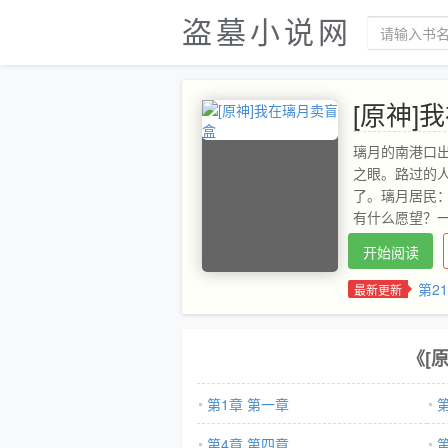
盗墓小说网
[原神]
璃月的南港口出
之眼。路过的人
了。璃月居民：
有什么愿望？
让他们体验抽
开始阅读
说说而已啊。
到：附身傀儡
第2
最新更新
直停不下来,总
《[
第1章 第一章
第4章 第四章