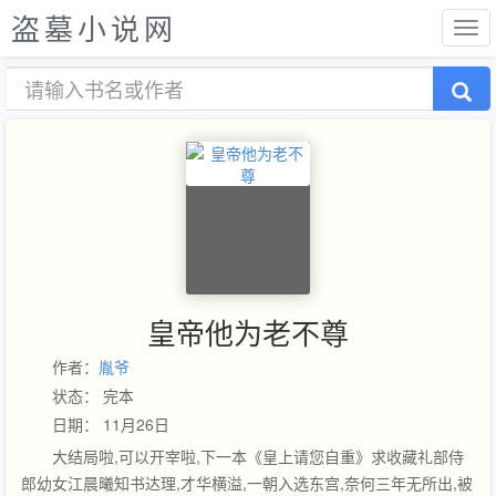
盗墓小说网
皇帝他为老不尊
作者：
胤爷
状态： 完本
日期： 11月26日
大结局啦,可以开宰啦,下一本《皇上请您自重》求收藏礼部侍
郎幼女江晨曦知书达理,才华横溢,一朝入选东宫,奈何三年无所出,被