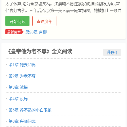
太子休弃,沦为全京城笑柄。江晨曦不愿连累家族,自请削发为尼,常
伴青灯古佛。三年后,帝京第一美人前来庵堂捐赠。她被扣上一顶冲
撞贵人大不敬的污名,被强行毁容。此时江晨曦才知晓她的模样与新
开始阅读
直达底部
晋侧妃有些相似。第一美人举扇娇笑,挺着孕肚,弱柳扶风,吐出来的
话毒如蛇蝎,辛苦姐姐曾替我伺候承翊三年,如今我有孕在身,还请姐
第23章 卢柳
最新更新
姐体谅。江晨曦霎时红了眼,原来她一直被人当成替身三年。因无药
治脸,伤口恶化去世前,她恨自己一场付出喂了狗,若有机会重头再来,
《皇帝他为老不尊》全文阅读
一定剜了那对狗男女的眼！得老天爷眷顾,江晨曦重生回到被休弃前
升序↑
半年,她一咬牙,跑到近郊温泉水庄抱太后大腿,主动伺候太后沐浴,有
第1章 她要和离
意露出手臂上的守宫砂。谁料没等到太后,先把当今圣上招惹了。
她：……就挺突然的。萧询厌倦后宫变着花样争宠的妃嫔,半年不入
第2章 为老不尊
后宫,某日没带内伺,赖在温泉水庄偷闲。目光无意间扫到屏风后婀
娜多姿的身影,女子右臂上的朱红色守宫砂时,他下意识沉了脸,眸光
第3章 试探
不经意扫到对方嫩白的小腿时,他忽然来了兴致。当听到对方自称臣
第4章 设局
媳俩字时,萧询眼神波澜不惊,心里则把自家老娘问候了几遍。为老
不尊,妄想拿儿媳诈他。【看文须知】1：作者不知道守宫砂到底有
第5章 养不熟的小白眼狼
没有用,本文只是为了剧情服务。2：女主重生,男主男配不重生。女
主会先与男配和离,再和男主在一起,其余不剧透。3：太后是女主的
第6章 兴师问罪
佛脚,镶金边的佛脚。4：作者文笔有限,谢绝人参公鸡,不喜欢就点