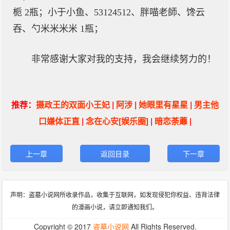
栀 2瓶；小于小鱼、53124512、胖喵老師、馋云
吞、勺米米米米 1瓶；
非常感谢大家对我的支持，我会继续努力的！
推荐：
摄政王的双面小王妃
|
阿涉
|
她眼里有星星
|
男主他
口嫌体正直
|
念在心安[娱乐圈]
|
暗恋荼蘼
|
上一章
返回目录
下一章
声明：盗墓小说网所收录作品，收集于互联网，如发现侵犯你权益、违背法律
的漫画小说，请立即通知我们。
Copyright © 2017
盗墓小说网
All Rights Reserved.