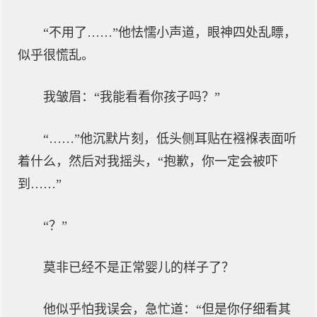
“不用了……”他怯懦小声道，眼神四处乱瞟，
似乎很慌乱。
我皱眉：“我能看看你孩子吗？”
“……”他沉默片刻，低头侧耳贴在襁褓表面听
着什么，然后对我摇头，“抱歉，你一定会被吓
到……”
“？”
莫非已经不是正常婴儿的样子了？
他似乎怕我误会，急忙道：“但是你仔细看其