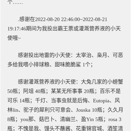
个……
.感谢在2022-08-20 22:46:00~2022-08-21
19:17:46期间为我投出霸王票或灌溉营养液的小天
使哦~
感谢投出地雷的小天使：太宰治、枭月、可恶
多给我喂小排球粮、甜味脆脆鲨 1个；
感谢灌溉营养液的小天使：大兔几家的小螃蟹
50瓶；阿俎 40瓶；某某无所事事 20瓶；百乐不是
可乐 14瓶；千灯、当事虫就是后悔、Eutopia、风
林lin、驼子的犀利只可意会、Jouska 10瓶；久久月
8瓶；you那、菇巴卜、清幽兰、盈Yin 5瓶；rosa 3
瓶；不愧是我、馒头不蘸酱、花重锦官城、酒笙清