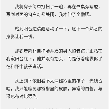
我将房子简单打扫了一遍，再在书桌旁写题，
写到对面的窗户灯都关闭，我才伸了个懒腰。
站到阳台边清醒活动了一下，底下一个熟悉的
身影让我一愣。
那衣着简朴自称藤井凑的男人抱着孩子正站在
我家阳台底下，他并没有抬头，而是低着脑袋似乎
在和怀中孩子说话。
从上到下依旧看不太清襁褓里的孩子，光线昏
暗，我只能瞧见那襁褓里的皮肤，异常的白皙，与
深色布对比强烈。