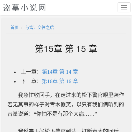
盗墓小说网
首页
与富江交往之后
第15章 第 15 章
上一章：
第14章 第 14 章
下一章：
第16章 第 16 章
我急忙收回手，在走过来的松下警官眼里装作
若无其事的样子对青木假笑，以只有我们俩听到的
音量说道：“你怕不是有那个大病……”
我说完正好松下警官到达，打断青木的回话，