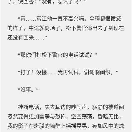
了，便回答：“没有，怎么了吗？”
“富……富江他一直不高兴嗝，全程都很愤怒
的样子，中途就离场了，松下警官追出去了到现在
还没有回来……”
“那你们打松下警官的电话试试？”
“打了！没接……我再试试，谢谢啊间织。”
“没事。”
挂断电话，失去耳边的吵闹声，寂静的楼道间
忽然变得更加幽静与恐怖，空空荡荡，昏暗无比，
我的影子在斑驳的墙壁上摇摇晃晃，宛如风中的烛