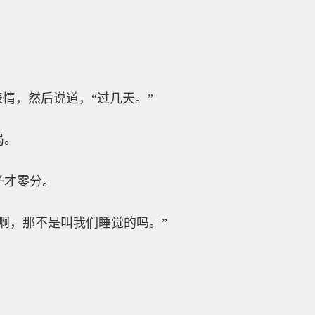
表情，然后说道，“过几天。”
局。
子才零分。
啊，那不是叫我们睡觉的吗。”