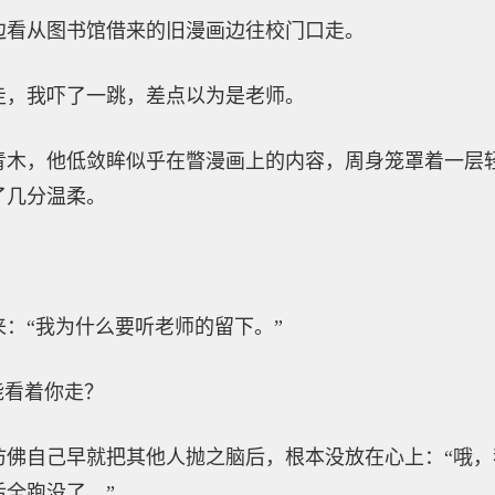
边看从图书馆借来的旧漫画边往校门口走。
走，我吓了一跳，差点以为是老师。
青木，他低敛眸似乎在瞥漫画上的内容，周身笼罩着一层
了几分温柔。
：“我为什么要听老师的留下。”
能看着你走？
仿佛自己早就把其他人抛之脑后，根本没放在心上：“哦
全跑没了。”