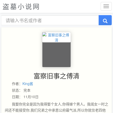
盗墓小说网
富察旧事之傅清
作者：
King酱
状态： 完本
日期： 11月10日
我娶你完全是因为我得娶个女人,你得嫁个男人。我闺女一时之
间还不能接受你,我们兄弟之中承恩公府最气派,所以你就住老四他