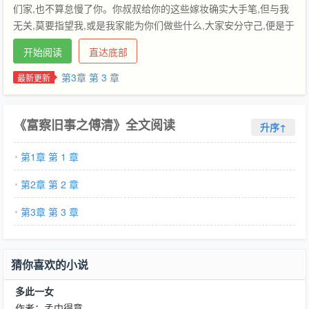
们家,也不算怠慢了你。你叔叔给你的这些嫁妆确实大手笔,但与我
无关,莫要指望我,或是我家能为你们做些什么,大家安分守己,便是于
人于己都好。新婚三板斧,直接就把人砸蒙了。…
开始阅读
直达底部
第3章 第 3 章
最新更新
《富察旧事之傅清》全文阅读
升序↑
第1章 第 1 章
第2章 第 2 章
第3章 第 3 章
猜你喜欢的小说
多此一女
作者：孟中得意