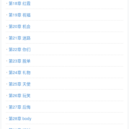
第18章 红霞
第19章 祝福
第20章 机会
第21章 迷路
第22章 你们
第23章 脱单
第24章 礼物
第25章 天使
第26章 玩笑
第27章 后悔
第28章 body