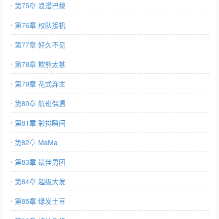
第75章 浪漫巴黎
第76章 权队接机
第77章 好久不见
第78章 欺熊太甚
第79章 花式弃主
第80章 航班偶遇
第81章 彩排瞬间
第82章 MaMa
第83章 最佳男团
第84章 超级大发
第85章 绿发土豆