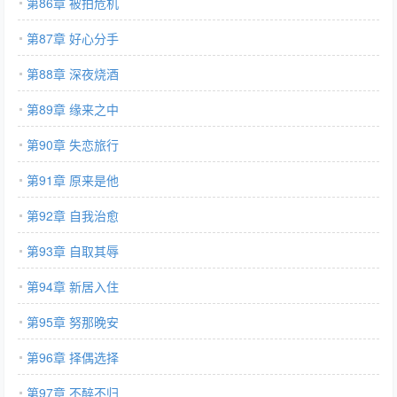
第86章 被拍危机
第87章 好心分手
第88章 深夜烧酒
第89章 缘来之中
第90章 失恋旅行
第91章 原来是他
第92章 自我治愈
第93章 自取其辱
第94章 新居入住
第95章 努那晚安
第96章 择偶选择
第97章 不醉不归