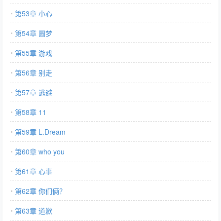
第53章 小心
第54章 圆梦
第55章 游戏
第56章 别走
第57章 逃避
第58章 11
第59章 L.Dream
第60章 who you
第61章 心事
第62章 你们俩？
第63章 道歉