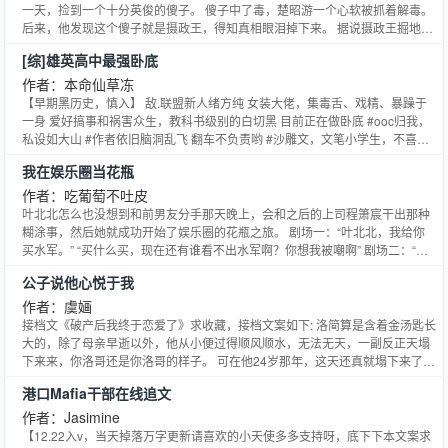
一天，捡到一个十分英俊的傻子。 傻子中了毒，楚昭游一个心软被抓着解毒。
后来，他发现这个傻子就是摄政王，得知真相眼泪掉下来。 据说摄政王掘地三
尺找一个人，找到了要宠上天的。 楚昭游：拉倒吧，他今天还威胁朕退位。 一
[综]雄英高中最强卧底
开始。 楚昭游:得瞒着，傀儡已经很对不起祖宗了，沦为摄政王男宠更惨。 后
来，他发现自己能怀孕。 楚昭游：得瞒着，摄政王狼子野心，太子一出生，朕
作者：本命仙草冻
的命就没了。 再后来，肚子大了。 楚昭游：得瞒着呜呜瞒不住了。 众里寻他
【早期黑历史，慎入】 敌.联盟新人绪方纯 女装大佬，集毒舌、戏精、暴躁于
千百度。 不动声色宠人攻粗神经感受不到皇帝受。 _______ 耽美完结文:《今
一身 爱好搞事和祸害众生，教科书级别的白切黑 目前正在做卧底 #ooc归我，
天也没有被休夫》、《作者逼我谈恋爱》、《丞相他怀了龙种》《国师穿成豪
私设如大山 #作者依旧脑洞乱飞 翻车不负责哟 #沙雕文，文笔小学生，不喜和
门贵公子》 预收:《脸盲自救指南》 重症脸盲顾长衣穿书了，原主男扮女装，
平分手 #全员友情向，CP暂定为轰，感情戏比较少 —————————— 下
我在娱乐圈当花瓶
脚踩N条船，稳得一批。 顾长衣来了之后分不清脸疯狂翻车，荣获水性杨花恶
本开：《无限富江［综］》 文案一： 很小的时候，我就隐约地意识到自己和其
名。 就在他忧愁怎么娶媳妇时，却被通知有个未婚夫，男的。 更可怕的是，未
他人有什么地方不太一样 夜深人静，被褥里总会凭空爬出陌生的小姐姐与我深
作者：吃葡萄不吐皮
婚夫是双胞胎之一。 顾长衣:我疯狂逃婚！ 逃婚被当做私奔抓回，顾长衣迷惑:
情对望 “抱歉，我可不是那种随便的男人。”这么说着一脚把她踢下了床铺 闲暇
叶北北怎么也没想到和前男友分手那天晚上，会和之后的上司程箫宸干出那种
我声名狼藉，对方不想退婚吗？ 后娘一脸欣慰：没事，他傻，好糊弄。 ** 沈
之时，正看的电视机冒出雪花点，唇红齿白的白裙少女从中探出半个身体 “送
糊涂事，然后她就成功开始了娱乐圈的花瓶之旅。 剧场一：“叶北北，我给你
勘装傻多年，还没娶顾长衣，脑门已经绿得发光。 他以为顾长衣成亲后会收
快递的？” 得到否定的答案后，我黑着脸拔掉了插头，成功把这个私闯民宅的
买水军。” “买什么买，现在还有谁看不出水军啊？你想我被嘲啊” 剧场二：“叶
敛，然而并没有。 顾长衣分不清双胞胎，更绿了。 后来—— 沈勘：媳妇什么
没礼貌家伙卡在了屏幕里 回老家玩，打水的井中嗖地冒出满身番茄酱的姑娘企
北北，我给你买热搜。” “把钱给第三方我心疼！买上去也是被骂，不买！” 剧场
都好，就是不跟他生孩子。 顾长衣：优生优育。 （你是傻子我是男的，生个
公子说他心悦于我
图和我比试瞪眼 条件反射把桶倒扣在她头上，刚打上来的洗澡水就这么便宜了
三：“叶北北，我给你买粉丝。” “我黑子比粉丝多多少，你心里没点13数吗”本
屁） 再后来—— 顾长衣:我他妈能怀孕??? （孩他爹是傻子，坚决不能要） 装
他人 “不用太感谢我，真的。” 文案二： 长大了我才后知后觉地发现，自己能见
小说网提供吃葡萄不吐皮著作的我在娱乐圈当花瓶最新章节，我在娱乐圈当花
作者：虞婳
傻多年的沈勘一夜跪破搓衣板。 同系列完结文《丞相他怀了龙种》 孟侜的小抱
到鬼，并且拥有吸引灾祸的特殊体质 比如，喜欢我的女生不是病娇就是脑残，
瓶全文免费阅读，我在娱乐圈当花瓶无弹窗清爽阅读体验！
接档文《破产后我终于恋爱了》求收藏，接档文案如下: 洛简算是含着金汤匙长
负——出将入相，青史留名。 就在他兢兢业业往上爬时，肚子大了。 识时务者
她们最大的爱好就是告白、告白和变着法子鲨我 然而，每次被鲨后我总能满血
大的，除了母亲早逝以外，他从小便过得顺风顺水，无法无天，一副反正天塌
为俊杰，孟侜当机立断带球跑。半道受人之托，不得不换个马甲重新杀回来。
复活，活蹦乱跳几天后继续被不同的妹子告白+鲨害 直到有一天，一个男神经
下来来，你洛哥还是你洛哥的样子。 可在他24岁那年，这天还真就塌下来了，
只是这个身份似乎有些毛病——京城皆知的不举！ 孟侜：生活如此不易。 楚淮
病找上了我，并说对我非常感兴趣 “你撞脸伊藤老师笔下的富江了你知道吗？
因为他家破产了，他和老爸沦落到无家可归流落街头，这就不说了，他那不靠
引登基不久， 一位官员千里迢迢回京， 揭发了一桩筹划多年的谋逆案。 平步
就连名字读音也一模一样。” 他摩挲着我胸前的名牌，用食指极为暧昧地在“傅
港口Mafia干部在线追文
谱的老爸还只塞了几万块钱给他就走了。 洛大少爷，从此变成了落魄少爷。 可
青云，官拜宰相。 就是跟孟侜长得七分像。 楚淮引：“爱卿，似曾相识啊。” 孟
将”两个小字上不住地画着圈圈 于是乎，当着他的面，我毫不犹豫地拨通了110
没想到这个时候，隔壁邻居谢辞出现了，还邀请他去他家住。 洛大少爷想着，
作者：Jasimine
侜捂着肚子后退两步：“我不举，我没有，别胡说！本小说网提供小文旦著作的
#无限流，第三人称，1V1，HE# #不太恐怖的综恐，攻受超勇，胆小者也阔放
人家既然都好意相邀了，那他就姑且去看看吧，毕竟长这么大还没有去过他家
【12.22入v，当天掉落万字更新请喜欢的小天使多多支持呀，底下下本文案求
朕怀了摄政王的崽最新章节，朕怀了摄政王的崽全文免费阅读，朕怀了摄政王
心食用# #综各种与鬼有关的动漫电影小说等，没看过不影响阅读# 其他推文：