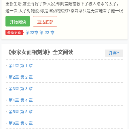
重新生活,甚至寻好了新人家,却阴差阳错救下了被人暗杀的太子。
这一次,太子对她说:你是谁家的姑娘?秦姝落只是无言地看了他一眼
便转身离去。偏他任性不可一世,总是出现在她身旁,惹得坊间风言
开始阅读
直达底部
风语不断,逼得她与定亲的宋家断了来往,未婚夫也被送上了战场。
直至圣上赐婚,新婚之夜,与诸多贺礼一同送进太子府的还有宋钰的
第22章 第 22 章
最新更新
死讯。秦姝落第一次正眼看他,刻薄道:怎么死的不是你。*萧洵年少
之时只有一个目标,就是为母亲报仇,为了这个目标他做过很多事情,
《秦家女面相刻薄》全文阅读
也曾伤过一些人。那又如何,他自幼身居高位,一切的人和事对他负
升序↑
责,以他为中心都是应该的。可他万万没想到,他随口一言却毁了一
第1章 第 1 章
个女子的半生,更不想后来竟是栽在了这女子手中。他想尽办法弥补
当初的一切,却始终不得笑言。费尽心机求得父皇赐婚,新婚之夜,她
第2章 第 2 章
却说:怎么死的不是你。他从没想过,原来那么温和柔善的秦姝落也
会说出这种话,只为了那个男人。【更六休一,每周四休息】——隔
第3章 第 3 章
壁开了预收《一本古言火葬场》,大家喜欢的可以收藏呀~文案在下
第4章 第 4 章
面：许连夏原只是个寄人篱下的孤女,奈何父亲离世前定下一门娃娃
亲,叔父做主便将她嫁去了盛京城。听说她的未婚夫婿是大名鼎鼎的
第5章 第 5 章
平南王,圣上最爱重的亲弟弟,她以为只要她好好过日子这一生总归
能有个落脚之处。却不曾想,新婚之夜,她的丈夫却逃婚了。她才知
第6章 第 6 章
晓,原来丈夫早就爱慕上了一个江湖侠女,两人相约出逃,直接私奔