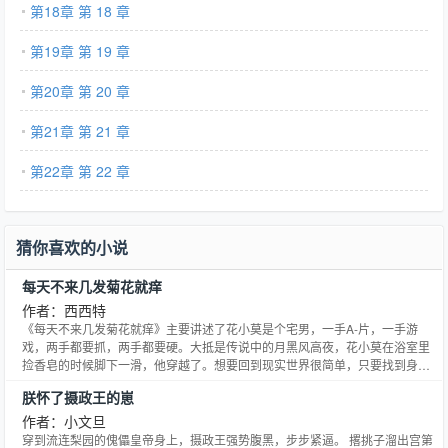
第18章 第 18 章
第19章 第 19 章
第20章 第 20 章
第21章 第 21 章
第22章 第 22 章
猜你喜欢的小说
每天不来几发菊花就痒
作者：西西特
《每天不来几发菊花就痒》主要讲述了花小莫是个宅男，一手A-片，一手游
戏，两手都要抓，两手都要硬。大抵是传说中的月黑风高夜，花小莫在浴室里
捡香皂的时候脚下一滑，他穿越了。想要回到现实世界很简单，只要找到身上
有花瓣形状红色胎记的男人，然后邀请对方啪啪啪就成。于是，花小莫的流氓
朕怀了摄政王的崽
之旅开始了。
作者：小文旦
穿到流连梨园的傀儡皇帝身上，摄政王强势腹黑，步步紧逼。 撂挑子溜出宫第