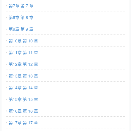
第7章 第 7 章
了。一夜之间她成了整个盛京城的笑话。满城的流言蜚语犹如刀割,
便是叔父也脸上无光,一怒之下将人接回了家。可她万万没想到,有
第8章 第 8 章
一天她还会再回到盛京城。回来的那一天,满城红绸,十里红妆,人山
人海。帝后亲迎平南王和王妃回京,甚至还重重嘉赏叔父一家,给足
第9章 第 9 章
了颜面。所有人都夸平南王妃好手段,竟能让平南王回心转意,这下
第10章 第 10 章
终于可以洗刷屈辱,扬眉吐气了。可当夜,许连夏却割腕了。遗书上
只有一句话：江南的荷花开了,父亲母亲,我来找你们了。…
第11章 第 11 章
第12章 第 12 章
第13章 第 13 章
第14章 第 14 章
第15章 第 15 章
第16章 第 16 章
第17章 第 17 章