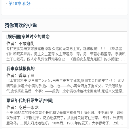
第18章 和好
猜你喜欢的小说
[娱乐圈]穿越时空的爱恋
作者：不敢逛街
专栏更多完结文可按需选择哦 久违的龙哥男主文，跪求收藏！！！ 《继承者
们》和现实世界，男主女主互穿 女主带着男二穿，男二带着小狐狸穿。 手撕私
生子白莲花，四人小队异世界艰难创业！ 《我的女友是九尾狐》的小狐狸：我
不管！给我肉才干活！ 干饭人干饭魂，干饭人吃肉才有精神！ 避雷：继承者女
我来京城报仇的
二文，有些黑化原剧男女主，不喜勿骂。 基友好文推荐： 《当被被有了本丸》
by月半时：山姥切国广成为审神者的故事。 《首领宰怀疑情敌是太宰[综]》
作者：香草芋圆
by：直白人家：回过神来我好像被宰淹没了。 《[娱乐圈]爱的终究只有你》
【本文即将于12日周二入v,入v当天三更万字掉落,感谢宝贝们的支持~！】义父
by：夜无悔：龙哥:迷妹们都变成黑粉了怎么办？ 《洪荒第一美人》by柳夕乔
咽气前,拉着应小满的手,抱、抱、抱——应小满含泪抱了抱义父。义父瞪眼憋
孔宣：我老婆就是比我好看！（预收） 《女主请就位（综韩剧）》by：小小小
气,含恨挤出最后一个字：——报仇！应小满收拾包袱来到京城,完成义父遗愿,
西瓜：真香定律永不过时虽迟但到 《[娱乐圈]赔光朋友圈》by：夏夏爱吃糖：
给他老人家……的主人一家报仇。她要杀京城里的狗官,晏容时。京城很大,长得
票证年代的日常生活[空间]
你和谁天下第一最最好 《[娱乐圈]帅哥，需要康复治疗吗》by线头他娘：胖蛋
好看的人很多。某个寻常的下雨天,她救下一个气息奄奄的男人,长得尤其好看。
专属康复师养成手札 《变成女生后我成了哥们的女朋友》by：凉拌仙人掌：在
好看的男人虚弱地睁开眼,凝视她很久。他恍惚地说：皎珠浴光,绯衣染尘。若轻
作者：吃睡一条龙
妹子和汉子之间反复横跳最后被吃干抹净 《朕不想狗带［第四天灾］》by：鹤
云之蔽月,又若流风之回雪……应小满：听不懂,说人话。男人：。男人改说起了
生于1952年的陶小霜是个长相和父母毫不相像的上海小囡。还不满1岁，妈妈
拾陆：朕的系统超厉害！ 《我在横滨靠亲为啥》by：十分钱相公：别问，问就
人话,救命之恩,涌泉相报。无论姑娘想要什么,我都能为姑娘办下。应小满：我
就改嫁了，7岁刚过半，奶奶也病死了，从此她只能寄住舅家。 幸好，外婆爱
是被逼的。 《我靠抽卡走上人生巅峰》by旺仔豆奶：本想抽卡保命一不小心保
要杀京城狗官晏容时。男人：。得到男人的承诺,应小满很满意。对了,还没问你
屋及乌，二舅夫妇对她也好。 10年后，1968年的夏天，大学停考了，上山下
送清华了本小说网提供不敢逛街著作的[娱乐圈]穿越时空的爱恋最新章节，[娱
叫什么名字？男人说：晏七。应小满惊了,你也姓晏？狗官晏容时和你什么关
乡却开始了！ 陶小霜一边和竹马偷偷谈着恋爱，一边要和妈妈的继子争夺一个