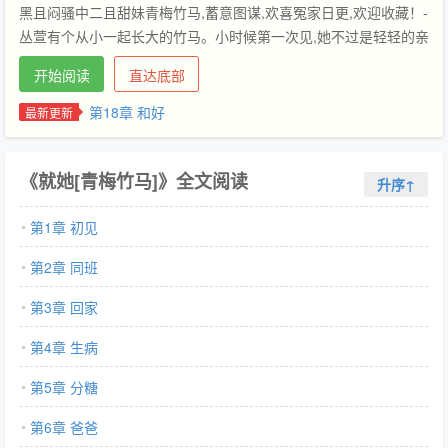
黑且闷骚中二且甜妹青梅竹马,蓄意图谋,欢喜冤家日更,欢迎收藏！-
丛萱有个从小一起长大的竹马。小时候第一次见,她不过是轻轻的亲
了对方一下,他却哭得惊天动地。丛萱挨了骂,站在角落里看着哭得
开始阅读
直达底部
脸通红,被大人抱在怀里哄的杨时易,心里恶狠狠地想：好一个告状
精、爱哭鬼！虽然开局不美好,但慢慢地,两个人还是成了好朋友。
第18章 和好
最新更新
她以为他们会一直在一起,可中考结束后,那人却不告而别。填高中
志愿学校的那个晚上,丛萱最后一次尝试给杨时易打电话。在一片响
《就她[青梅竹马]》全文阅读
而不绝的嘟声中,她放下狠话：我和杨时易再也不是朋友了。可后来
升序↑
再重逢的那天,他们却躺到了一张床上——她的竹马杨时易带着满身
第1章 初见
口红痕迹站在她面前,满脸无辜：我有拒绝,但你太强硬了……丛
萱：……就,就挺尴尬。****杨时易有个一起长大的小青梅,小时候第
第2章 同班
一次见,那人就亲了他,还傻乎乎地喊他王子,把自己称呼为公主。小
青梅又娇又傻,杨时易那时候暗下决心,自己会好好保护她。可后来,
第3章 回家
他却不得不食言了。那天,在灯光暧昧,音乐震天的酒吧里,杨时易再
第4章 生病
一次拒绝了第不知道多少个来对他示好的女人。同事看着他,好奇到
底谁才能拿下好似高岭之花的他。杨时易余光看向吧台尽头处的某
第5章 分糖
个纤瘦身影,嘴角勾起一抹笑。他半真半假道：就她。同事震惊：还
真有？！终于等到再次重逢,杨时易看着比小时候更加明艳耀眼而且
第6章 爸爸
似乎已经不记得他的小青梅,决定使点手段。他要独占她。-----------