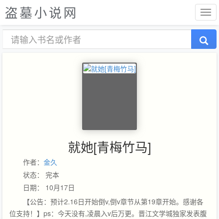
盗墓小说网
就她[青梅竹马]
作者：
金久
状态： 完本
日期： 10月17日
【公告：预计2.16日开始倒v,倒v章节从第19章开始。感谢各
位支持！】ps：今天没有,凌晨入v后万更。晋江文学城独家发表腹