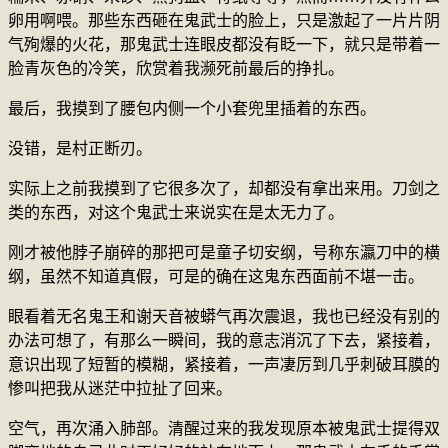
卵用啊喂。那些东西砸在鬼武士的脸上，只是激起了一片片阴
气殉爆的火花，那鬼武士连眼皮都没有眨一下，就只是带着一
脸青灰色的冷笑，欣赏着我濒死前最后的挣扎。
最后，我摸到了腰包内侧一个小套兜里插着的东西。
没错，是村正断刃。
实际上之前我摸到了它很多次了，却都没有拿出来用。刀剑之
类的东西，对这个鬼武士来说实在是太无力了。
刚才被他脖子崩碎的那把可是童子切安纲，号称东瀛刀中的横
纲，虽然不知道真假，可是的确在这鬼东西面前不堪一击。
眼看着无名鬼王和谢天音被蟒气再次震退，我也已经没有别的
办法可想了，有那么一瞬间，我的意志消沉了下去，紧接着，
意识出现了短暂的模糊，紧接着，一声凄厉到几乎刺破耳膜的
惨叫把我从迷茫中拉扯了回来。
空气，再次涌入肺部。清醒过来的我发现原本被鬼武士提得双