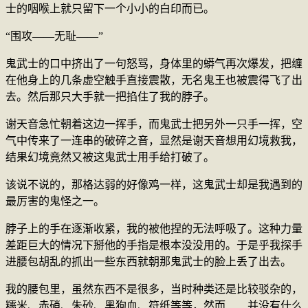
士的咽喉上就只留下一个小小的白印而已。
“围攻——无耻——”
鬼武士的口中挤出了一句怒骂，身体里的蟒气再次爆发，把缠
在他身上的几条虚空触手直接震散，无名鬼王也被震得飞了出
去。然后那只大手就一把掐住了我的脖子。
谢天音急忙朝着这边一挥手，而鬼武士把另外一只手一挥，空
气中传来了一连串的破碎之音，显然是谢天音想用幻境救我，
结果幻境竟然又被这鬼武士用手给打破了。
该说不说的，那格达弱的好像鸡一样，这鬼武士却是我遇到的
最厉害的鬼怪之一。
脖子上的手在逐渐收紧，我的被他捏的无法呼吸了。这种力量
差距巨大的情况下掰他的手指是根本没没用的。于是乎我探手
进腰包胡乱的抓出一些东西就朝那鬼武士的脸上丢了出去。
我的腰包里，虽然东西不是很多，当时种类还是比较驳杂的，
糯米、赤硝、朱砂、黑狗血、符纸等等，然而……并没有什么