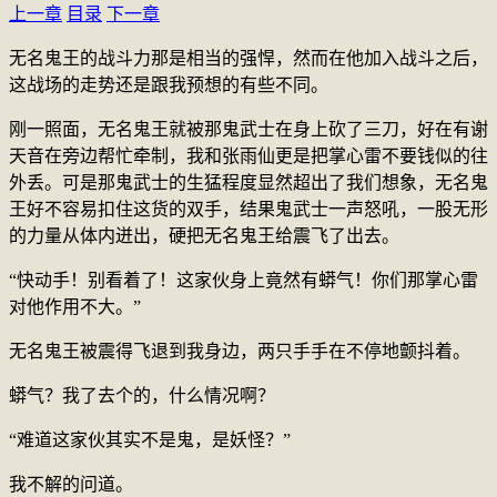
上一章
目录
下一章
无名鬼王的战斗力那是相当的强悍，然而在他加入战斗之后，
这战场的走势还是跟我预想的有些不同。
刚一照面，无名鬼王就被那鬼武士在身上砍了三刀，好在有谢
天音在旁边帮忙牵制，我和张雨仙更是把掌心雷不要钱似的往
外丢。可是那鬼武士的生猛程度显然超出了我们想象，无名鬼
王好不容易扣住这货的双手，结果鬼武士一声怒吼，一股无形
的力量从体内迸出，硬把无名鬼王给震飞了出去。
“快动手！别看着了！这家伙身上竟然有蟒气！你们那掌心雷
对他作用不大。”
无名鬼王被震得飞退到我身边，两只手手在不停地颤抖着。
蟒气？我了去个的，什么情况啊？
“难道这家伙其实不是鬼，是妖怪？”
我不解的问道。