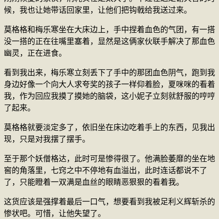
候，我也让她带话回家里，让他们把钩戟给我送过来。
莫格格和梅乐寒坐在大床边上，手中捏着血色的气团，有一搭
没一搭的正在往嘴里塞着，显然是这俩家伙联手解决了那血色
幽灵，正在进食。
看到我出来，梅乐寒立刻丢下了手中的那团血色阴气，跑到我
身边好像一个向大人求夸奖的孩子一样仰着脸，夏咪咪的看着
我，作为回应我摸了摸她的脑袋，这小妮子立刻就舒服的哼哼
了起来。
莫格格就要淡定多了，依旧坐在床边吃着手上的东西，见我出
现，只是对我摆了摆手。
至于那个妖僧格达，此时可是惨得很了。他满脸萎靡的坐在地
窖的角落里，七窍之中不停地有血溢出，此时连话都说不了
了，只能瞪着一双满是血丝的眼睛恶狠狠的看着我。
这货应该是强撑着最后一口气，想要看到我被足利义辉斩杀的
惨状吧。可惜，让他失望了。