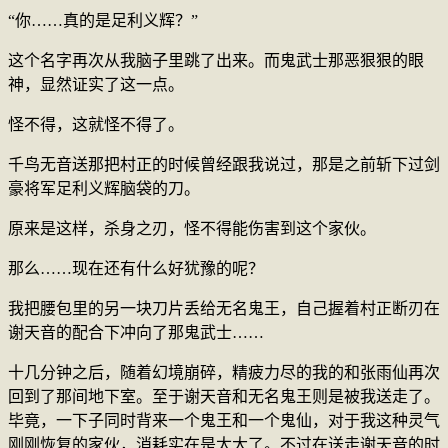
“你……真的是足利义辉？”
这个名字再次从我脑子里跳了出来。而鬼武士那恶狠狠的眼
神，显然证实了这一点。
怪不得，这就怪不得了。
千鸟无音送那把村正的时候曾经跟我说过，那是之前斩下过剑
豪将军足利义辉脑袋的刀。
原来是这样，杀身之刃，怪不得能伤害到这个家伙。
那么……现在还有什么好犹豫的呢？
我把腰包里的另一块刀片丢给无名鬼王，自己握着村正断刃在
谢天音的配合下冲向了那鬼武士……
十几分钟之后，随着幻境崩碎，精疲力尽的我的和张雨仙再次
回到了那间地下室。至于谢天音和无名鬼王则是被我送走了。
毕竟，一下子同时背来一个鬼王和一个鬼仙，对于我这种灵气
刚刚恢复的家伙，消耗实在是太大了。不过在送走谢天音的时