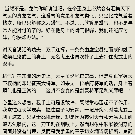
“当然不是。龙气你听说过吧，在帝王身上必然会有汇集天下
气运的真龙之气，这蟒气的意思和龙气类似，只是比龙气差着
档次，所以只能称之为蟒气。不过……就算是蟒气，也不是寻
常人能对付的了的。好在他身上的蟒气很弱，我们还能应付一
阵。你快想办法。”
谢天音说话的功夫，双手连挥，一条条由虚空凝结而成的触手
缠绕在鬼武士的身上，无名鬼王也再次扑了上去扣住鬼武士的
双手。
蟒气？在东瀛的历史上，天皇虽然地位崇高，但是真正掌握天
下权柄的却是征夷大将军。如果是一位幕府将军的话，身上有
蟒气也是正常的……这货不会真的是剑豪将军足利义辉吧！？
心里这么想着，我手上可是没敢停，既然掌心雷起不了作用，
我索性就现学现卖，握住童子切安纲，一记牙突刺对着鬼武士
刺了过去。鬼武士怒吼连连，却是因为被谢天音和无名鬼王纠
缠无法躲闪，这一刀正刺在咽喉上。然而想象中咽喉被洞穿的
画面并没有出现，反而是我手里的童子切安纲当场折断，鬼武