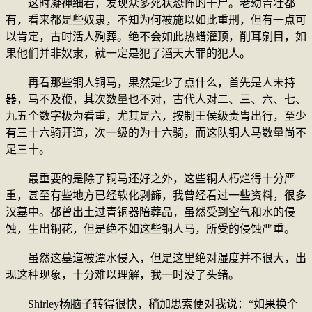
这时凝神细看，发现众多死状恐怖的干尸。老幼青壮都
有，看来都是些奴隶，不知为何被施以如此重刑，但有一点可
以肯定，古时活人殉葬。绝不会如此热蜡灌顶，削耳剜目，如
果他们并非奴隶，就一定是犯了滔天大罪的犯人。
再看那些铜人铜马，果然是少了点什么，首先是人未持
器，马不及鞭，其次数量也不对，古代人对二、三、六、七、
九五个数字极为看重，尤其是六，按制王侯级贵胄出行，至少
有三十六骑开道，次一级的为十六骑，而这队铜人马数量尚不
足三十。
最重要的是除了铜马还好之外，这些铜人朽烂得十分严
重，甚至有些地方已经软化剥籂，我曾经看过一些资料，很多
汉墓中。都曾出土过青铜器陪葬品，虽然受到空气和水的侵
蚀，生出铜花，但是绝不如这些铜人马，所受的侵蚀严重。
虽然这墓道被潭水侵入，但是这里绝对湿度并不很大，出
现这种现象，十分难以理解，我一时没了头绪。
Shirley杨脑子转得很快，稍加思索便对我说：“如果换个