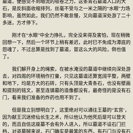
墓道，便感觉不到暗流的吸卷之力，这条青石墓道入口的大
石，是反斜面收缩排列，丝毫不受与之一米之隔的“水眼”力场
影响，虽然如此，我们仍然不敢怠慢，又向墓道深处游了二十
多迷，方才停下。
刚才在“水眼”中全力挣扎，完全没来得及害怕，现在稍微
回想一下，然后一个环节上稍有差迟，此时巳不免成为潭底的
怨魂了，不过总算是找到了墓道，冒这么大的风险，倒也值
了。
我们解开身上的绳索，在被水淹没的墓道中继续向深处游
去，对四周的环境稍作打量，只见这墓道还算宽阔平整，两壁
和地下，均是方大的石砖，只有头顶是大青条石，也没有壁画
和提刻的铭文，甚至连镇墓的造像都没有，最奇怪的是没有石
门，看来我们准备的炸药也用不到了。
但是我立别想明白了，这里绝对可以通往王墓的“玄宫‘，
因为献王沉迷修仙长生之术，所以他认为他死后是可以登天
的，而且自信这座墓不会有外人进入，所以墓道不设石门拦
档，对盗墓贼来说，石门确实是最笨的东西，有石门与没有石