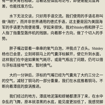
有一条天青石相联，沿着这些谭底地记号，即便是能见度再
差，也能找准方位。
水下无法交谈，只好用手语交流。我们使用的手语名祢叫
做“海豹”，而并非世界通用的德式手语，这主要是因为美国海
军的手语更为简便易懂，学起来很快，我对Shinley杨和胖子二
人指了指重型轰炸机的残骸，向着那十方向，做了个切入的手
势。
胖子嘴边冒着一串串的氧气白泡，冲我点了点头。Shinley
杨也已会意，立刻将铜马上的气囊浮标解开，使它升到水面，
这样我们在中途如果氧气耗尽，或是气瓶出了问题，仍可以借
与浮标连接地气管，暂时换气。
大约一分钟后，浮标的气嘴已经为气囊充了大约三分之一
的空气，减轻了铜马的一部分重量，我们在水底推着铜马，不
断向着潭底的旋涡推进。
我们经过的地方，潭底地泥藻和蜉蜷都漂浮了来，在水中
杂乱的飞舞，原本就漆黑的水底，能见度更加低了，我感觉脚