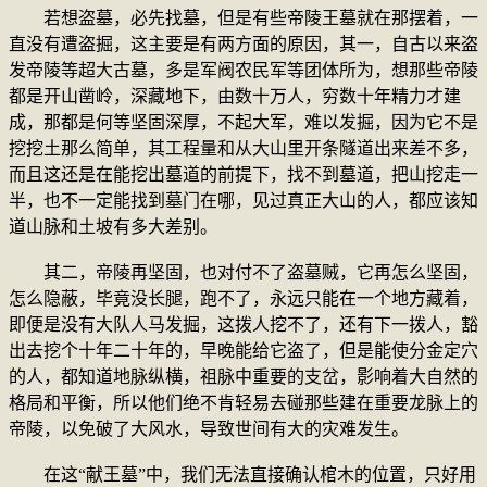
若想盗墓，必先找墓，但是有些帝陵王墓就在那摆着，一
直没有遭盗掘，这主要是有两方面的原因，其一，自古以来盗
发帝陵等超大古墓，多是军阀农民军等团体所为，想那些帝陵
都是开山凿岭，深藏地下，由数十万人，穷数十年精力才建
成，那都是何等坚固深厚，不起大军，难以发掘，因为它不是
挖挖土那么简单，其工程量和从大山里开条隧道出来差不多，
而且这还是在能挖出墓道的前提下，找不到墓道，把山挖走一
半，也不一定能找到墓门在哪，见过真正大山的人，都应该知
道山脉和土坡有多大差别。
其二，帝陵再坚固，也对付不了盗墓贼，它再怎么坚固，
怎么隐蔽，毕竟没长腿，跑不了，永远只能在一个地方藏着，
即便是没有大队人马发掘，这拨人挖不了，还有下一拨人，豁
出去挖个十年二十年的，早晚能给它盗了，但是能使分金定穴
的人，都知道地脉纵横，祖脉中重要的支岔，影响着大自然的
格局和平衡，所以他们绝不肯轻易去碰那些建在重要龙脉上的
帝陵，以免破了大风水，导致世间有大的灾难发生。
在这“献王墓”中，我们无法直接确认棺木的位置，只好用