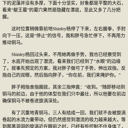
下的泥藻并没有多厚，下面十分坚实，好象都是平整的大石，
看来“献王墓”的墓穴果然是隐藏在潭底，至此又多了几分把
握。
这时位置稍微靠前地Shinley杨停了下来，左右握拳，手肘
向下一压，这是“停止”的信号，我和胖号急忙停下，不再用力
推动铜马。
Shinley杨回过头来，不甩她再做手势，我也已经察觉到
了，水底开始出观了潜流，看来我们已经到了“水眼”的边缘
了。按事先预定的方案，我对胖子做可了手势，伸出双指，反
指自己的双眼，然后指向胖子，“你在前，我们来掩护你。”
胖子拇指食指圈拢，其余三指伸直：“收到。”随即移动到
铜马的前边，由于他的体型在我们只中最壮，所以他要在前边
确保铜马不被卷进旋涡深处。
有了沉重地青铜马，三人有结成一回，我们就不会被旋涡
卷起的水流力量带动，但仍然感觉到潜流的吸力越来越大，等
到那黑洞洞的旋涡近在眼前之时，已经有些控制不住身体了，