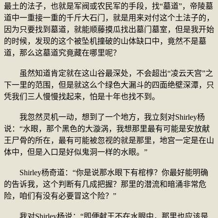
最土的法子，也就是军阀或农民军的手段，找“墓道”，帝陵墓
道中一重接一重的千斤大石门，就是用来对付这个土法子的，
因为只要找到墓道，就能顺藤摸瓜找出墓门墓室，但是我开始
的时候，发现的这个被坠机撞破的山体缺口中，竟然不是墓
道，那么这墓道究竟藏在哪里呢？
虽然知道肯定就在这山谷最深处，不会超出“凌云天宫”之
下一里的范围，但是就这么个绿色大漏斗的四面绝壁深潭，只
凭我们三人慢慢找起来，怕是十年也找不到。
我忽然灵机一动，想到了一个地方，我立刻对Shirley杨
说：“水眼，那个黑色的大漩涡，我想那里最有可能是安放献
王尸骨的所在，最有可能被忽视的就是那里，地宫一定是在山
体中，但是入口是好似鬼洞一样的水眼。”
Shirley杨奇道：“你是说那水眼下有棺椁？你最好能明确
的告诉我，这个判断有几成把握？那里的潜流和暗涌非常危
险，咱们有没有必要冒这个险？”
我对Shirley杨说：“即便献王不在水眼中，那里也应该是