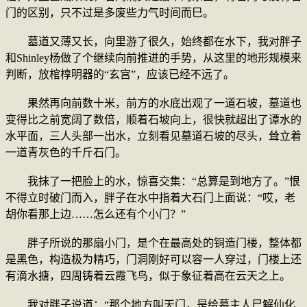
门的区别，只不过是多废些力气时间而巳。
墓道又薄又长，向里游了很久，始终都在水下，我对胖子
和Shinley杨做了个继续向前推进的手势，从这里的地形规模来
判断，放棺椁明器的“玄宫”，应该已经不远了。
果然再向前数十米，前方的水底出观了一道石坡，墓道也
变得比之前宽阔了数倍，顺着石坡向上，很快就超出了谭水的
水平面，三人头部一出水，立刻看见墓道石坡的尽头，耸立着
一道青灰色的千斤石门。
我抹了一把脸上的水，惊喜交集：“总算是到地方了。”恨
不得立时破门而入，胖子在水中指着大石门上面说：“哎，老
胡你看那上边……怎么还有个小门？”
胖子所说的那扇小门，是个在最高处的铜造门楼，整体都
是黑色，构造极为精巧，门洞刚好可以容一人穿过，门楼上还
有滴水搪，四周铸着云霞飞鸟，似于象征着高在云天之上。
我对胖子说道：“那个地方叫天门，是给墓主人尸解仙化