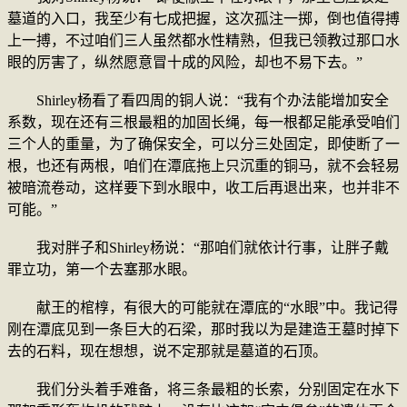
墓道的入口，我至少有七成把握，这次孤注一掷，倒也值得搏
上一搏，不过咱们三人虽然都水性精熟，但我已领教过那口水
眼的厉害了，纵然愿意冒十成的风险，却也不易下去。”
Shirley杨看了看四周的铜人说：“我有个办法能增加安全
系数，现在还有三根最粗的加固长绳，每一根都足能承受咱们
三个人的重量，为了确保安全，可以分三处固定，即使断了一
根，也还有两根，咱们在潭底拖上只沉重的铜马，就不会轻易
被暗流卷动，这样要下到水眼中，收工后再退出来，也并非不
可能。”
我对胖子和Shirley杨说：“那咱们就依计行事，让胖子戴
罪立功，第一个去塞那水眼。
献王的棺椁，有很大的可能就在潭底的“水眼”中。我记得
刚在潭底见到一条巨大的石梁，那时我以为是建造王墓时掉下
去的石料，现在想想，说不定那就是墓道的石顶。
我们分头着手难备，将三条最粗的长索，分别固定在水下