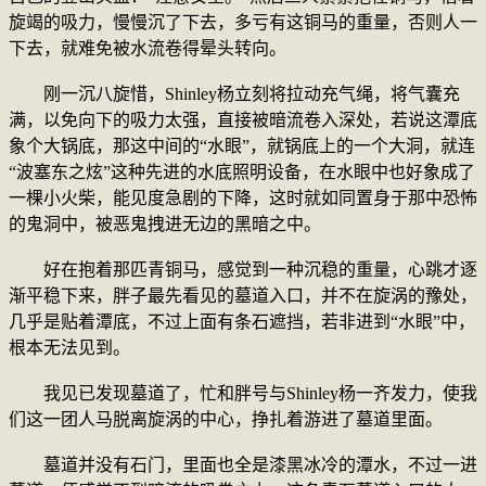
旋竭的吸力，慢慢沉了下去，多亏有这铜马的重量，否则人一
下去，就难免被水流卷得晕头转向。
刚一沉八旋惜，Shinley杨立刻将拉动充气绳，将气囊充
满，以免向下的吸力太强，直接被暗流卷入深处，若说这潭底
象个大锅底，那这中间的“水眼”，就锅底上的一个大洞，就连
“波塞东之炫”这种先进的水底照明设备，在水眼中也好象成了
一棵小火柴，能见度急剧的下降，这时就如同置身于那中恐怖
的鬼洞中，被恶鬼拽进无边的黑暗之中。
好在抱着那匹青铜马，感觉到一种沉稳的重量，心跳才逐
渐平稳下来，胖子最先看见的墓道入口，并不在旋涡的豫处，
几乎是贴着潭底，不过上面有条石遮挡，若非进到“水眼”中，
根本无法见到。
我见已发现墓道了，忙和胖号与Shinley杨一齐发力，使我
们这一团人马脱离旋涡的中心，挣扎着游进了墓道里面。
墓道并没有石门，里面也全是漆黑冰冷的潭水，不过一进