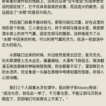
那架重形轰炸机的残骸上，没有比这架“空中堡垒”的遗体更合
适的固定栓了，它不仅具有极高的自重，而且庞大的躯壳，远
远超出了“水眼”的直径与吸力。
然后我门就着手搬动铜马，那铜马极位沉重，好在这里的
地形是个斜坡，三人使出全力，终于将铜马推进水里，再把那
潜水袋上的充气气囊，固定在铜马的腹部，这样做是为了从
“水眼”中回来的时候，可以利用气囊的浮力，抵消一些旋涡中
巨大的吸力。
从那破口出来的时候，外边依然是黑云压空，星月无光，
白天那谭壁上古木丛生，藤蔓缠绕，大瀑布飞珠捣玉，银沫翻
涌玉练挂碧峰的神秘绚丽氛围，则全都看不见了，瀑部群巨大
的水流声，完全象是一头躲在黑暗中咆哮如雷的怪兽，听得人
心惊动魄。
我们三个人踩着水浮在谭中，我对胖子和Shinley杨说：
“成功与否，就在此一举了，千万要注意，不能让铜马沉到水
眼底下，否则咱们可就再也上不来了。”