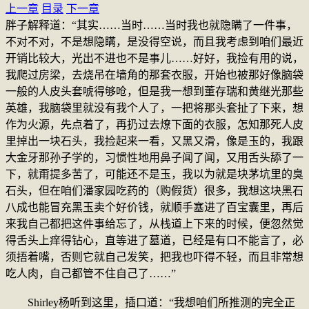
上一章
目录
下一章
胖子解释道：“其实……当时……当时我也就隐瞒了一件事，
不对不对，不是想隐瞒，是没得空说，而且我考虑到咱们最近
开销比较大，光出不进也不是事儿……好好，我捡有用的说，
我爬过房梁，去烧吊在墙角的那套衣服，开始也被那好像脑袋
一般的人皮头套唬得够呛，但是我一想到董存瑞和黄继光那些
英雄，我脑袋里就没有我个人了，一把将那头套扯了下来，想
作为火源，先点着了，再扔过去燎下面的衣服，怎知那死人皮
里掉出一块石头，我捡起来一看，又黑又滑，像是玉的，我跟
大金牙那孙子学的，习惯性地用鼻子闻了闻，又用舌头舔了一
下，就甭提多苦了，可能还不是玉，我以为就是块茅坑里的臭
石头，但在咱们潘家园吃药的（购假货）很多，我想这块黑石
八成也能冒充黑玉卖个好价钱，就顺手塞进了百宝囊里，再后
来我自己都把这件事给忘了，从栈道上下来的时候，便忽然觉
得舌头上痒得钻心，直等进了墓道，已经是有口不能言了，必
须捂着嘴，否则它就自己发笑，把我也吓得不轻，而且非常想
吃人肉，自己都管不住自己了……”
Shirley杨听到这里，插口道：“我想咱们所推测的完全正