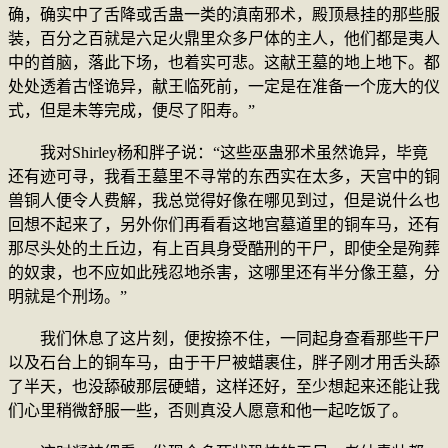
确，确实中了舌降或舌蛊一类的滇南邪术，殿顶悬挂的那些服
装，百分之百就是六足火鼎里众多尸体的主人，他们都是夷人
中的首脑，落此下场，也着实可悲。这献王墓的地上地下。都
处处透着古怪诡异，献王临死前，一定是在准备一个庞大的仪
式，但是未等完成，便尽了阳寿。”
我对Shirley杨和胖子说：“这些巫蛊邪术虽然诡异，毕竟
还有迹可寻，我看王墓里不寻常的东西实在太多，天宫中的铜
兽铜人便令人费解，我总觉得好像在哪见到过，但是说什么也
回想不起来了，另外你们再看看这地宫墓道里的铜车马，还有
那尽头处的土丘边，有上百具身受酷刑的干尸，即使全是殉葬
的奴隶，也不应如此残忍地杀害，这哪里还有半分像王墓，分
明就是个刑场。”
我们休息了这片刻，便按捺不住，一同起身查看那些干尸
以及石台上的铜车马，由于干尸被蜡裹住，胖子刚才用舌头舔
了半天，也没舔破那层硬蜡，这样还好，至少想起来还能让我
们心里稍微舒服一些，否则真没人愿意和他一起吃饭了。