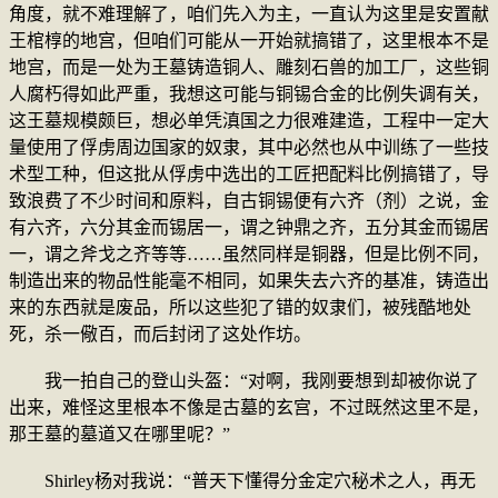
角度，就不难理解了，咱们先入为主，一直认为这里是安置献
王棺椁的地宫，但咱们可能从一开始就搞错了，这里根本不是
地宫，而是一处为王墓铸造铜人、雕刻石兽的加工厂，这些铜
人腐朽得如此严重，我想这可能与铜锡合金的比例失调有关，
这王墓规模颇巨，想必单凭滇国之力很难建造，工程中一定大
量使用了俘虏周边国家的奴隶，其中必然也从中训练了一些技
术型工种，但这批从俘虏中选出的工匠把配料比例搞错了，导
致浪费了不少时间和原料，自古铜锡便有六齐（剂）之说，金
有六齐，六分其金而锡居一，谓之钟鼎之齐，五分其金而锡居
一，谓之斧戈之齐等等……虽然同样是铜器，但是比例不同，
制造出来的物品性能毫不相同，如果失去六齐的基准，铸造出
来的东西就是废品，所以这些犯了错的奴隶们，被残酷地处
死，杀一儆百，而后封闭了这处作坊。
我一拍自己的登山头盔：“对啊，我刚要想到却被你说了
出来，难怪这里根本不像是古墓的玄宫，不过既然这里不是，
那王墓的墓道又在哪里呢？”
Shirley杨对我说：“普天下懂得分金定穴秘术之人，再无