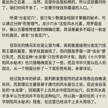
能出你之右者……当然，这是你自我标榜的，所以这就要问你
了，咱们时间不多了，一定要尽快找到墓道的入口。”
所谓“分金定穴”，是只有少数摸金校尉才掌握的秘术，可
以通过分辨“形势理气，龙沙穴水”这些风水元素，用罗盘金
针，确认古墓棺椁放置的精确位置，其误差最多不超过一枚金
针的直径，故名“分金定穴”。
但现在的情况实在是让我为难，倘若能直接用分金定穴找
那王墓的墓室，我早就直接找了，但问题是罗盘一进“虫谷”便
已失灵，而且这种“水龙晕”只在传说中才有，我的《十六字阴
阳风水秘术》也只是略微提及了一些，而且书中只是以后人的
观点，从一个侧面分析了一下其形势布局，未曾详论。
经过我多年的研读，我判断家里祖传的这本残卷出自晚清
年间，而其理论主要是基于唐代的风水星位之说，但这虫谷深
处的“水龙晕”，则是属于上古风水中提及的仙穴，后世风水高
手多半认为世间并不存在这种仙穴，所以我一直仰仗的《十六
字阴阳风水秘术》残卷，在这里已经派不上多大用场了。