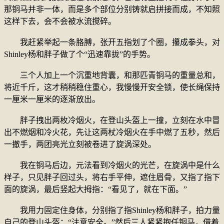
那铜马并非一体，而是多个部位分别铸就启拼接而成，不知照
这样下去，会不会被水流搅碎。
我赶紧举起一条胳膊，张开五指划了个圈，攥成拳头，对
Shinley杨和胖子做了个“迅速靠拢”的手势。
三个人加上一个沉重地背囊，和那匹青铜马的重量总和，
将近千斤，这才稍稍稳住重心，我慢慢开安全锁，使长绳保持
一厘米一厘米的逐渐放出。
胖子拽出两枚冷烟火，在登山头盔上一撞，立刻在水中冒
出不燃烟和冷火花，先让这两杖冷烟火在手中燃了五秒，然后
一撤手，两团亮光立刻被卷进了旋涡深处。
我在铜马后边，元法看到冷烟火的光芒，在旋涡中是什么
样子，只见胖子回过头，将右手平伸，遮住眉骨，又指了指下
面的旋涡，最后竖起大拇指：“看见了，就在下面。”
我用力固定住身体，分别指了指Shinley杨和胖子，拍力量
自己的登山头盔：“注意安全。”然后三人紧紧抱任铜马，借着