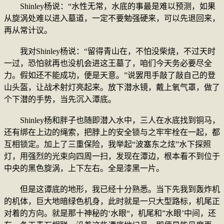
Shinley杨说：“水性无常，水底的事最是难以预测，如果
从旋涡处难以进入墓道，一定不要勉强硬来，可以先退回来，
再从常计议。
我对Shinley杨说：“留得青山在，不怕没柴烧，不过天时
一过，恐怕就再也没机会进这王墓了，咱们今天务必要尽全
力。假如还不能成功，便是天意。”说罢甩手敲了敲自己的登
山头盔，让战术射灯亮起来。放下潜水镜，戴上氧气罩，做了
个下潜的手势，当先沉入潭底。
Shinley杨和胖子也随即潜入水中，三人在水底找到铜马，
还有绑在上边的绳索，把脖上的安全锁与之牢牢栓在一起，都
互相锁定。加上了三重保险，我举起“波塞东之炫”水下探照
灯，用强烈的光束向四周一扫，发现在潭边，根本看不到位于
中央的黑色旋涡，上下左右。全是漆黑一片。
但是这谭底的地形，我已经十分熟悉。当下先我到轰炸机
的机体，巨大地暗绿色机身，此时就是一只大型路标，机尾正
对着的方向。就是那十神秘的‘水眼“，机尾和”水眼’中间，还