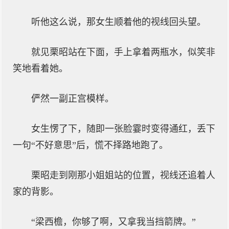
听他这么说，那女生顺着他的视线回头望。
就见栗昭站在下面，手上拿着两瓶水，似笑非
笑地看着她。
俨然一副正宫模样。
女生愣了下，随即一张脸霎时变得通红，丢下
一句“不好意思”后，慌不择路地跑了。
栗昭走到刚那小姐姐站的位置，视线还追着人
家的背影。
“梁西檐，你够了啊，又拿我当挡箭牌。”