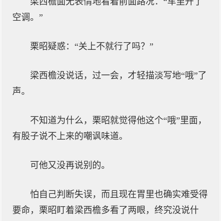
梁西檐面无表情地看着前面路况：“车里开了
空调。”
栗昭疑惑：“关上不就行了吗？”
梁西檐没说话，过一会，才轻描淡写地“哦”了
声。
不知道为什么，栗昭就觉得他这个“哦”里面，
有股子说不上来的嘲讽味道。
可他又没再说别的。
怕自己判断失误，而且现在胃里也确实难受得
要命，栗昭盯着梁西檐多看了两眼，终究没说什