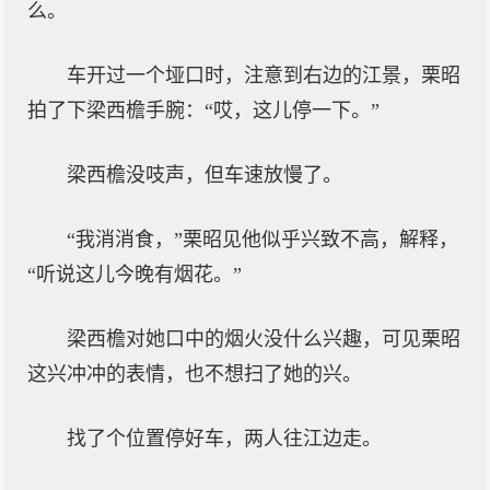
么。
车开过一个垭口时，注意到右边的江景，栗昭
拍了下梁西檐手腕：“哎，这儿停一下。”
梁西檐没吱声，但车速放慢了。
“我消消食，”栗昭见他似乎兴致不高，解释，
“听说这儿今晚有烟花。”
梁西檐对她口中的烟火没什么兴趣，可见栗昭
这兴冲冲的表情，也不想扫了她的兴。
找了个位置停好车，两人往江边走。