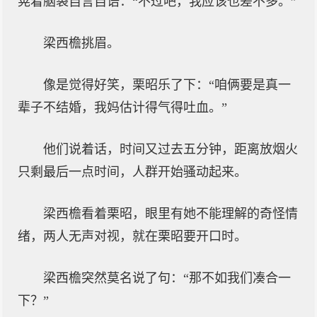
晃着脑袋自言自语：“不过吧，我应该也差不多。”
梁西檐挑眉。
像是觉得好笑，栗昭乐了下：“咱俩要是真一
辈子不结婚，我妈估计得气得吐血。”
他们说着话，时间又过去五分钟，距离放烟火
只剩最后一点时间，人群开始骚动起来。
梁西檐看着栗昭，眼里有她不能理解的奇怪情
绪，两人无声对视，就在栗昭要开口时。
梁西檐突然莫名说了句：“那不如我们凑合一
下？”