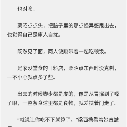
也对噢。
栗昭点点头，把脑子里的那点怪异感甩出去，
也觉得自己是庸人自扰。
既然见了面，两人便顺带着一起吃顿饭。
是家没堂食的日料店，栗昭点东西时没克制，
一不小心就点多了些。
出去的时候脚步都是虚的，像是从胃撑到了嗓
子眼，一整条食道里都是食物，就差扶着门走了。
“就说让你吃不下就算了。”梁西檐看着她直皱