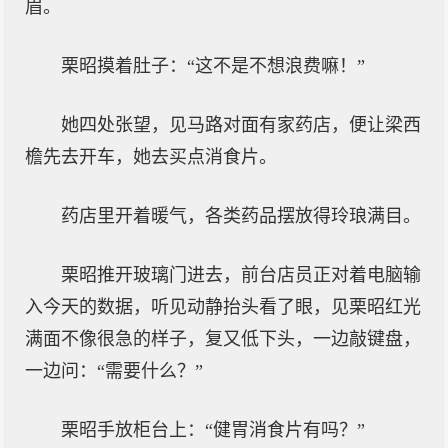
眉。
栗昭摸着肚子：“这不是不想浪费嘛！”
她四处张望，见马路对面有家药店，便让梁西
檐先去开车，她去买点消食片。
药店里开着暖气，各类药品摆放得玲琅满目。
栗昭推开玻璃门进去，前台店员正对着电脑输
入今天的数据，听见动静抬头看了眼，见栗昭红光
满面不像很急的样子，复又低下头，一边敲键盘，
一边问：“需要什么？”
栗昭手放柜台上：“健胃消食片有吗？”