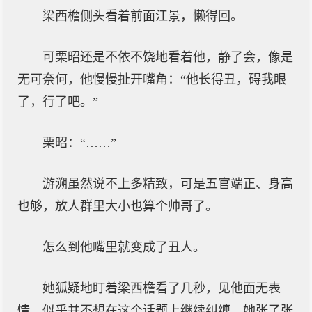
梁西檐侧头看着前面江景，懒得回。
可栗昭还是不依不饶地看着他，静了会，像是
无可奈何，他慢慢扯开嘴角：“他长得丑，碍我眼
了，行了吧。”
栗昭：“……”
游溯虽然说不上多精致，可是五官端正、身高
也够，放人群里大小也算个帅哥了。
怎么到他嘴里就变成了丑人。
她狐疑地盯着梁西檐看了几秒，见他面无表
情，似乎并不想在这个话题上继续纠缠，她张了张