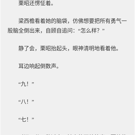
栗昭还愣怔着。
梁西檐看着她的脑袋，仿佛想要把所有勇气一
股脑全倒出来，自顾自追问：“怎么样？”
静了会，栗昭抬起头，眼神清明地看着他。
耳边响起倒数声。
“九！”
“八！”
“七！”