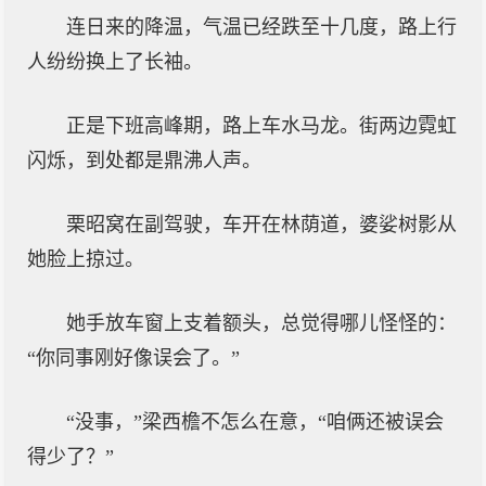
连日来的降温，气温已经跌至十几度，路上行
人纷纷换上了长袖。
正是下班高峰期，路上车水马龙。街两边霓虹
闪烁，到处都是鼎沸人声。
栗昭窝在副驾驶，车开在林荫道，婆娑树影从
她脸上掠过。
她手放车窗上支着额头，总觉得哪儿怪怪的：
“你同事刚好像误会了。”
“没事，”梁西檐不怎么在意，“咱俩还被误会
得少了？”