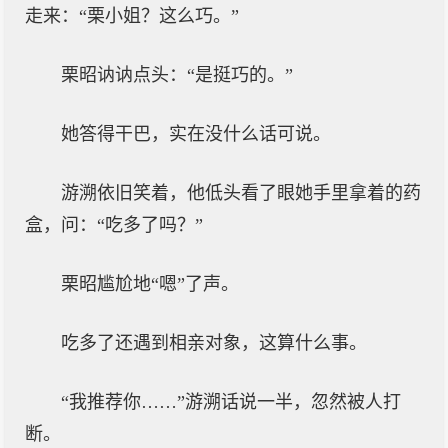
走来：“栗小姐？这么巧。”
栗昭讷讷点头：“是挺巧的。”
她答得干巴，实在没什么话可说。
游溯依旧笑着，他低头看了眼她手里拿着的药
盒，问：“吃多了吗？”
栗昭尴尬地“嗯”了声。
吃多了还遇到相亲对象，这算什么事。
“我推荐你……”游溯话说一半，忽然被人打
断。