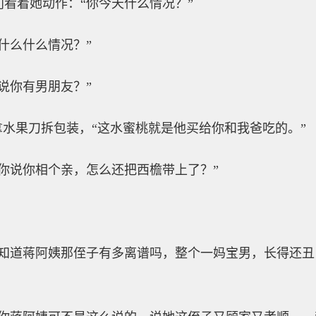
看着她动作：“你今天什么情况？”
什么什么情况？”
说你有男朋友？”
拿水果刀拆包装，“这水蜜桃就是他买给你和我爸吃的。”
你说你相个亲，怎么还把西檐带上了？”
你知道蒋阿姨那侄子有多离谱吗，整个一妈宝男，长得还