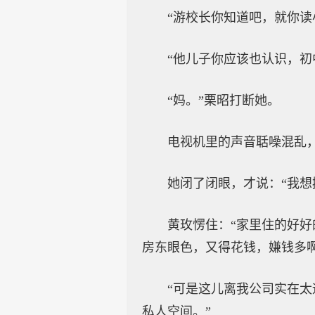
“游校长你知道吧，就你读
“他儿子你应该也认识，初
“妈。”栗昭打断她。
电视机里的声音聒噪混乱
她闭了闭眼，才说：“我想
黄玫愣住：“家里住的好
房东眼色，又得花钱，嫌钱多啊
“可是这儿离我公司实在太
私人空间。”