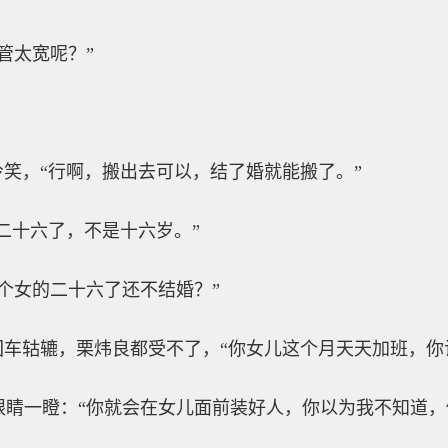
管太宽呢？”
冷笑，“行啊，搬出去可以，结了婚就能搬了。”
年二十六了，不是十六岁。”
个女的二十六了还不结婚？”
回车轱辘，栗炜良都受不了，“你女儿这个月天天加班，你
眼睛一瞪：“你就会在女儿面前装好人，你以为我不知道