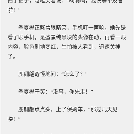
拍了拍手，嘻嘻笑着说：“啊啊啊，我快等不及看
啦！”
季夏橙正眯着眼睛笑，手机叮一声响，她先是
看了眼手机，是盛景纯黑块的头像在动，再看一眼
内容，脸色刷地变红，生怕被人看到，迅速关掉
了。
鹿翩翩奇怪地问：“怎么了？”
季夏橙干笑：“没事，你先走！”
鹿翩翩点点头，上了保姆车，“那过几天见
喽！”