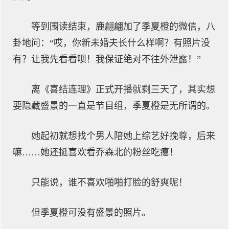
等到围读结束，鹿翩翩加了季夏橙的微信，八
卦地问：“哎，你新未婚夫长什么样啊？有照片没
有？让我先看看呗！我保证绝对不往外泄露！”
离《喜结连理》正式开播就剩三天了，其实想
要隐藏盛景的一直是节目组，季夏橙是无所谓的。
她起初就想找个男人陪她上综艺好挽尊，后来
嘛……她还挺喜欢看乔森北的粉丝吃瘪！
只能说，谁不喜欢啪啪打脸的舒爽呢！
但季夏橙可没有盛景的照片。