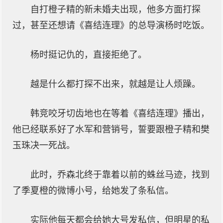
自打橙子精的新未婚夫出现，他多方面打探
过，甚至还想请《喜结连理》的总导演杨时吃饭。
杨时挺记仇的，直接拒绝了。
越是什么都打探不出来，就越是让人烦躁。
韩竞咬牙切齿地也在等着《喜结连理》播出，
他已经联系好了水军和营销号，誓要跟橙子精和樊
玉珠决一死战。
此时，乔森北终于靠着以前的蛛丝马迹，找到
了季夏橙的微博小号，给她发了条私信。
实际他每天都会给她大号发私信，但明星的私