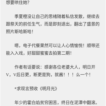
想要哄住她？
季夏橙没让自己的思绪随着私信发散，继续去
跟祭天的前任生气，而是即刻退出，翻出了盛景的
照片斯哈斯哈！
嗯，电子代餐果然可以让人心情愉悦！顺带还
能入入戏，好甜甜蜜蜜去拍第二期！
作者有话要说：感谢各位老婆大人，明日开
V，V后日更，断更是狗，就酱！！！么一个！
*求现言预收《明月光》
年少的霍白焰贫穷困苦，终日在泥潭中翻滚。