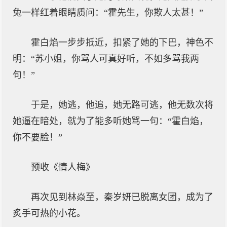
兔一样红着眼睛质问：“霍先生，你欺人太甚！”
霍白焰一步步抵近，扣紧了她的下巴，神色不
明：“苏小姐，你骂人可真好听，不如多骂我两
句！”
于是，她逃，他追，她无路可逃，他无数次将
她逼在暗处，就为了能多听她骂一句：“霍白焰，
你不要脸！”
预收《情人梅》
再次见到林焱至，秦岁妍已脱离女团，成为了
炙手可热的小花。