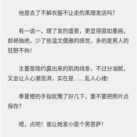
他是去了不解衣服不让走的黑理发店吗？
有一说一，理了发的盛景，更显得眉如墨画，
郎艳独绝。少了些温文儒雅的感觉，多的是男人的
狂野不拘！
主要是隐约露出来的肌肉线条，不过分油腻，
又会让人心潮澎湃，实在是……乱人心绪!
季夏橙的手指犹豫了好几下，要不要把照片点
保存？
嗯，点吧！谁让她发小是个男菩萨！