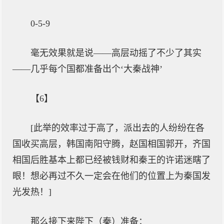
0-5-9
毫无效果就是说——高层动摇了不少了其实
——几乎每个国都准备出个‘大秦战神’
【6】
[此举的效率过于高了，派出去的人纷纷在各
国收买高层，韩国南阳守腾，赵国相国郭开，齐国
相国后胜基本上都已经被钱财和秦王的许诺迷瞎了
眼！想必再过不久一定会在他们的位置上为秦国发
光发热！]
那么接下来陛下（秦）准备：