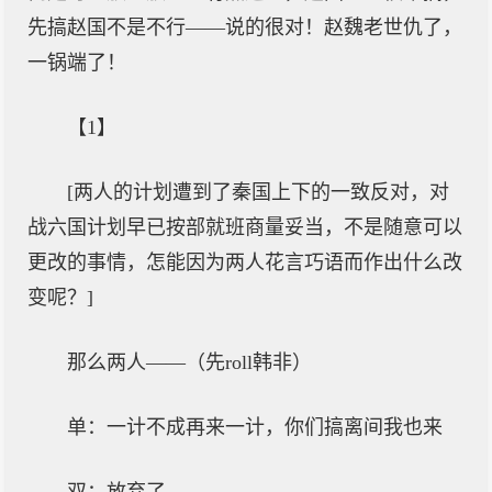
先搞赵国不是不行——说的很对！赵魏老世仇了，
一锅端了！
【1】
[两人的计划遭到了秦国上下的一致反对，对
战六国计划早已按部就班商量妥当，不是随意可以
更改的事情，怎能因为两人花言巧语而作出什么改
变呢？]
那么两人——（先roll韩非）
单：一计不成再来一计，你们搞离间我也来