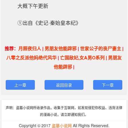
大概下午更新
①出自《史记·秦始皇本纪》
推荐：
月照夜归人
|
男朋友他能辟邪
|
世家公子的丧尸妻主
|
八零之反派他妈绝代风华
|
亡国敌妃,女A男O系列
|
男朋友
他能辟邪
|
上一章
返回目录
下一章
声明：盗墓小说网所收录作品，收集于互联网，如发现侵犯你权益、违背法律
的漫画小说，请立即通知我们。
Copyright © 2017
盗墓小说网
All Rights Reserved.