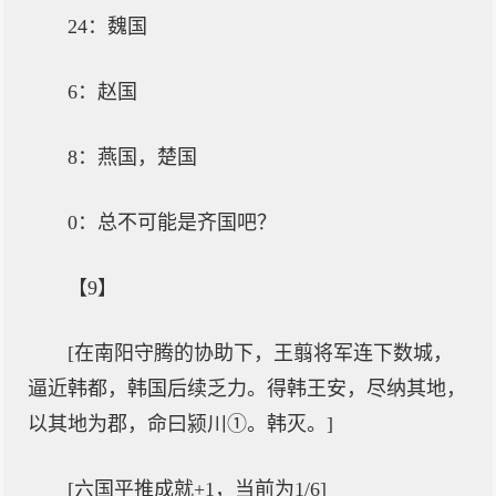
24：魏国
6：赵国
8：燕国，楚国
0：总不可能是齐国吧？
【9】
[在南阳守腾的协助下，王翦将军连下数城，
逼近韩都，韩国后续乏力。得韩王安，尽纳其地，
以其地为郡，命曰颍川①。韩灭。]
[六国平推成就+1，当前为1/6]