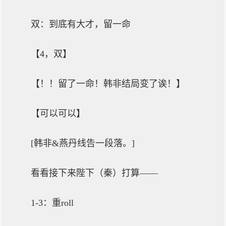
双：到底有大才，留一命
【4，双】
【！！留了一命！韩非结局变了诶！】
【可以可以】
[韩非&燕丹线告一段落。]
看看接下来陛下（秦）打算——
1-3：重roll