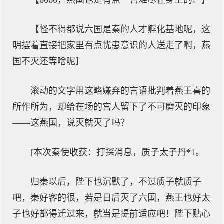
【6666，燕国也是有点一言难尽在身上的。】
【怪不得都说六国是秦的人才孵化基地呢，这
明摆着直接把家里有点忧患意识的人送走了啊，燕
国不灭还等啥呢】
滚动的文字用这略嫌弃的言语批判着燕王喜的
所作所为，却给在场的宫人留下了不可磨灭的印象
——这燕国，说灭就灭了吗？
[本次秦使收获：打探消息，质子太子丹*1。
归秦以后，陛下也沉默了，不过质子就质子
吧，秦好客的很，若是日后灭了六国，燕王也好太
子也好都得迁过来，就当是提前适应吧！陛下贴心