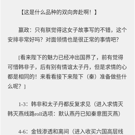
【这是什么品种的双向奔赴啊！】
嬴政：只有朕觉得这女子故事写的不错，这个
安排非常好吗？对面领情也是很正常的事情吧？
[看来陛下的魅力已经冲出国界了，前有觉得
可惜韩非子，后有别有情谊太子丹，但是求情的心
都是相同的！来看看接下来陛下（秦）准备做些什
么呢？]
1-3：韩非和太子丹都反复求见（进入求情灭
韩灭燕线路roll选项：默认燕丹已知秦意图灭燕）
4-6：金钱渗透和离间（进入收买六国高层线