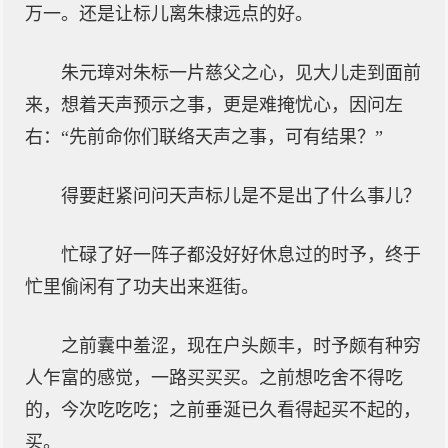
万一。还是让标儿离朱棣远点的好。
朱元璋对朱标一片慈父之心，见大儿走到面前
来，想着天声预示之事，更是难掩忧心，因问左
右：“先前命你们联络天声之事，可有结果？”
得要赶紧问问天声标儿是不是出了什么事儿？
忙碌了好一阵子都没好好休息过的时予，终于
忙里偷闲有了功夫出来逛街。
之前囊中羞涩，现在户头颇丰，时予颇有种穷
人乍富的感觉，一路买买买。之前想吃舍不得吃
的，今次吃吃吃；之前垂涎已久看得起买不起的，
买。