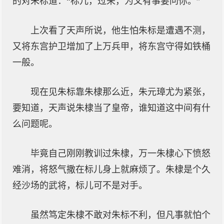
的对朱标道：“标儿，过来，为父有事要问你。”
上次看了天声所说，他生怕朱标是遭遇不测，
又将东宫护卫增加了上万兵甲，将东宫守得如铁桶
一般。
现在见朱标靠朱棣那么近，朱元璋尤为紧张，
要知道，天声说朱棣当了皇帝，谁知道这中间有什
么问题呢。
毕竟自己刚刚教训过朱棣，万一朱棣心下愤怒
难消，将怒气撒在标儿身上就麻烦了。朱棣是个久
经沙场的武将，标儿可不是对手。
虽然笃定朱棣不敢对朱标不利，但凡事就怕个