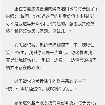
正在看着滋滋冒油的烤肉咽口水的时予翻了个
白眼：“统啊，你知道这里的别墅价值多少钱吗？
可不是我这等升斗小民买的起的。怂恿我贷款欠
债？我怀疑你居心叵测。臭统儿。”
心思被识破，系统代码翻滚了一下，嘿嘿讪
笑：“宿主，我对你可是一片真心。你这样说我，
真是让我好伤心。”系统一边说，一边浮夸的捂了
捂并不存在的心脏。
时予被它这矫揉造作的样子恶心了一下：
“统，你再矫揉造作，我就将你关机。”
感谢这么些天跟系统的斗智斗勇，时予发现，