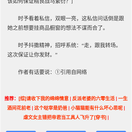
该如何保证精良战马繁衍？]
时予看着私信，双眼一亮，这私信问话倒是跟
她之前想要挂商品橱窗的想法不谋而合了。
时予抖擞精神，招呼系统：“走，跟我转场。
这次保证让你发财。”
作者有话要说：①引用自网络
推荐：
[综]请收下我的绵绵情意
|
反派老婆的六零生活
|
一生
酒间花前老
|
这个哒宰是奶爸
|
小猫猫能有什么坏心思呢
|
虐文女主错把帝君当工具人飞升了[穿书]
|