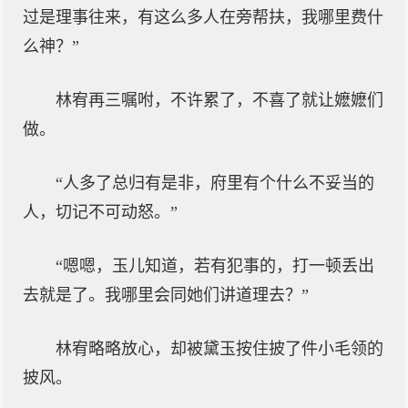
过是理事往来，有这么多人在旁帮扶，我哪里费什
么神？”
林宥再三嘱咐，不许累了，不喜了就让嬷嬷们
做。
“人多了总归有是非，府里有个什么不妥当的
人，切记不可动怒。”
“嗯嗯，玉儿知道，若有犯事的，打一顿丢出
去就是了。我哪里会同她们讲道理去？”
林宥略略放心，却被黛玉按住披了件小毛领的
披风。