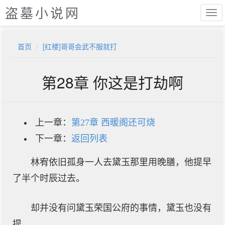
盗墓小说网
首页
[红楼]哥哥会武不服就打
第28章 你这是打劫啊
上一章：
第27章 西暖阁还可烧
下一章：
返回列表
林宥依旧孤身一人去黛玉那里用晚膳，他提早
了半个时辰过去。
却并没有问黛玉荣国公府的事情，黛玉也没有
提。