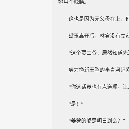
她用个晚膳。
这也是因为无父母在上，
黛玉离开后，林宥没有立
“这个贾二爷，居然知道先
努力挣新玉坠的李青河赶紧
“你这话竟也有点道理。让
“是！”
“姜蒙的船是明日到么？”