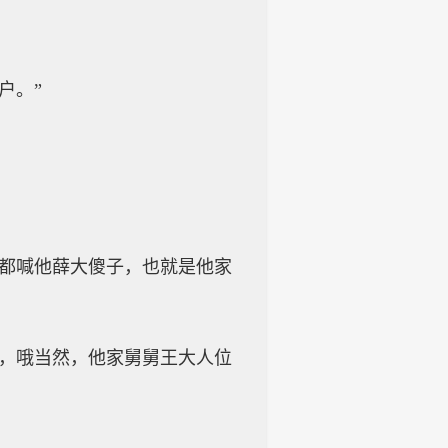
户。”
里都喊他薛大傻子，也就是他家
住，哦当然，他家舅舅王大人位