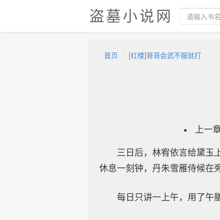
盗墓小说网
首页
[红楼]哥哥会武不服就打
上一
三日后，林宥依言给黛玉
休息一刻钟，丹朱雪雁侍候在
每日只讲一上午，用了午