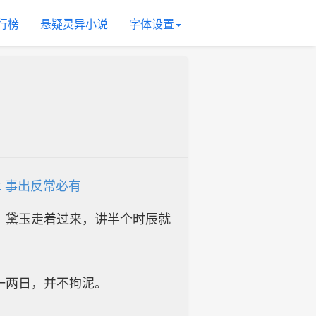
行榜
悬疑灵异小说
字体设置
章 事出反常必有
，黛玉走着过来，讲半个时辰就
一两日，并不拘泥。