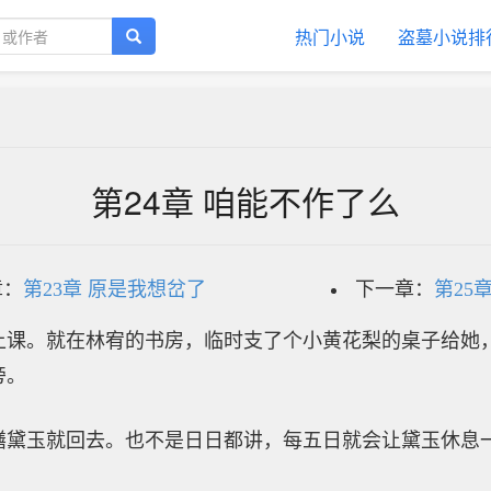
热门小说
盗墓小说排
第24章 咱能不作了么
章：
第23章 原是我想岔了
下一章：
第25
上课。就在林宥的书房，临时支了个小黄花梨的桌子给她
旁。
膳黛玉就回去。也不是日日都讲，每五日就会让黛玉休息