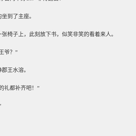
的坐到了主座。
一张椅子上，此刻放下书，似笑非笑的看着来人。
王爷？”
静郡王水溶。
的礼都补齐吧！”
”