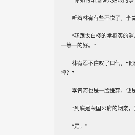
“你如何知道薛大姑娘的事
听着林宥有些不悦了，李
“我跟太白楼的掌柜买的
一等一的好。”
林宥忍不住叹了口气，“
摔？”
李青河也是一脸嫌弃，便
“到底是荣国公府的姻亲，
“是。”