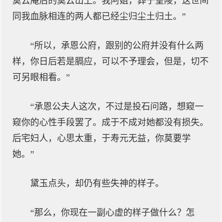
莫云庵后的莫云山上。我阿姐，葬于皇陵，这世间
同我血脉相连的两人都已经尘归尘土归土。”
“所以，承恩公府，跟别的公府并没有什么两
样，你日后若是膈应，可以不予理会，但是，切不
可另眼相看。”
“承恩公夫人这次，不过是投石问路，想窥一
窥你的心性手段罢了。成于不成对她都没有损失。
后宅妇人，心思太重，于寿元无益，你莫要学
她。”
黛玉点头，却仍有些失神的样子。
“那么，你现在一副心虚的样子做什么？怎