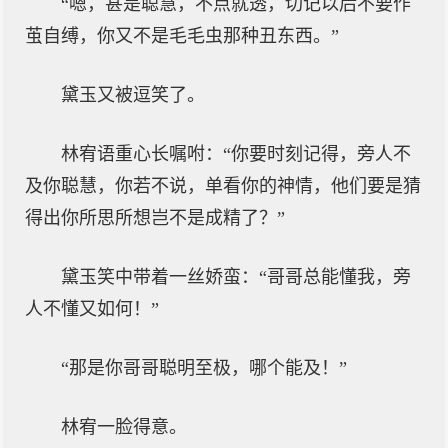
“嗯，甚是聪慧，不点就透，切记以后不要作
茧自缚，你又不是毛毛虫那种丑东西。”
黛玉又被逗笑了。
林宥语重心长嘱咐：“你要时刻记得，旁人不
及你聪慧，你若不说，单看你的神情，他们要是猜
得出你所思所想岂不是成精了？”
黛玉笑中带着一丝娇蛮：“哥哥总能懂我，旁
人不懂又如何！”
“那是你哥哥聪明至极，哪个能及！”
林宥一脸得意。