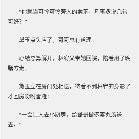
“你就当可怜可怜旁人的蠢笨，凡事多说几句
可好？”
黛玉点头应了，哥哥总有道理。
心结总算解开，林宥又带她回院，陪着用了晚
膳方走。
黛玉立在房门处相送，待看不到林宥的身影了
才回房吩咐雪雁：
“一会让人去小厨房，给哥哥做碗素丸汤送
去。”