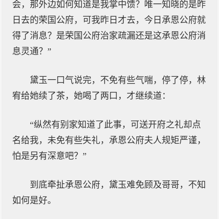
会，那外边如何知道是我掌中馈？唯一知晓的是昨
日去的荣国公府，可我昨日才去，今日承恩公府就
得了消息？是荣国公府治家疏漏还是这承恩公府消
息灵通？”
黛玉一口气说完，不免有些气喘，停了停，林
宥给她续了茶，她喝了两口，才继续道：
“纵然有别家知道了此事，可送开府之礼却点
名给我，未免有些失礼，承恩公府夫人规矩严谨，
怕是另有深意吧？”
到底牵扯承恩公府，黛玉难免顾及哥哥，不知
如何是好。