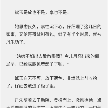
黛玉是放也不是，拿也不是。
她思虑良久，索性沉下心，仔细理了这几日的
家事，又给哥哥缝制荷包，缝了有半个时辰，就被
丹朱劝了。
“姑娘不如出去散散眼睛？今儿月亮出来的倒
是早，已经朦胧见着影子了呢。”
黛玉自无不可，放下荷包，非烟就上前收拾
了，仔细去放进了柜子里。
丹朱陪着去了后院，登梯而上，微风徐徐，黛