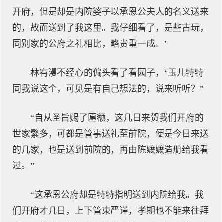
开府，但是却是内院婆子以承恩公夫人的名义送来
的，故而送到了我这里。我仔细看了，是些古玩，
同别家的公府之礼相比，略贵重一成。”
林宥漫不经心的偏头看了看园子，“玉儿特特
同我说这个，可见是有自己想法的，说来听听？”
“自从圣旨赐了匾额，这几日来贺我们开府的
世家繁多，可都是管事送礼至前院，便是今日来送
的几家，也是送到前院的，再由陈嬷嬷造册给我看
过。”
“这承恩公府却是特特指明送到内院给我。我
们开府才几日，上下管束严谨，孝期也不能来往拜