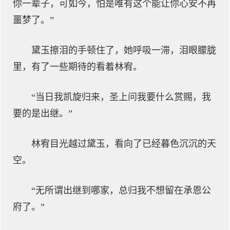
你一辈子，可如今，怕是唯有这个能让你心安不再
噩梦了。”
黛玉擦泪的手顿住了，她呼吸一滞，泪眼朦胧
里，有了一些期待的看着林宥。
“当日我凯旋归来，圣上问我要什么赏赐，我
要的是出继。”
林宥目光越过黛玉，看向了已经暮色沉沉的天
空。
“无所谓出继到哪家，总归我不想留在承恩公
府了。”