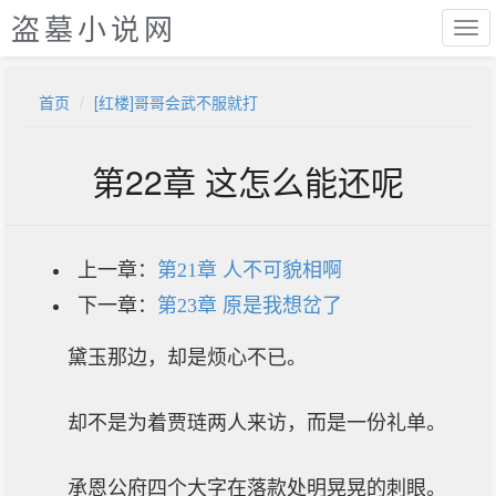
盗墓小说网
首页
[红楼]哥哥会武不服就打
第22章 这怎么能还呢
上一章：
第21章 人不可貌相啊
下一章：
第23章 原是我想岔了
黛玉那边，却是烦心不已。
却不是为着贾琏两人来访，而是一份礼单。
承恩公府四个大字在落款处明晃晃的刺眼。