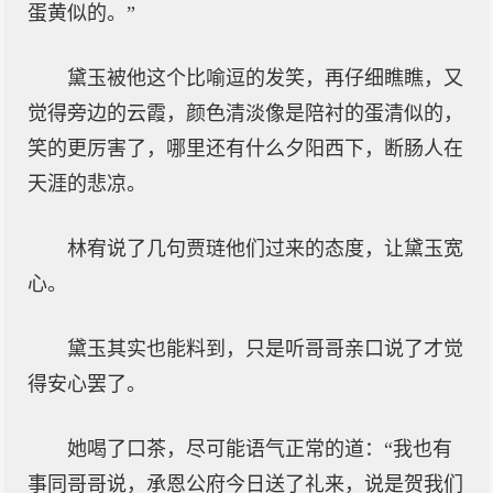
蛋黄似的。”
黛玉被他这个比喻逗的发笑，再仔细瞧瞧，又
觉得旁边的云霞，颜色清淡像是陪衬的蛋清似的，
笑的更厉害了，哪里还有什么夕阳西下，断肠人在
天涯的悲凉。
林宥说了几句贾琏他们过来的态度，让黛玉宽
心。
黛玉其实也能料到，只是听哥哥亲口说了才觉
得安心罢了。
她喝了口茶，尽可能语气正常的道：“我也有
事同哥哥说，承恩公府今日送了礼来，说是贺我们