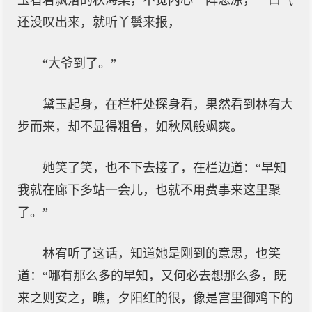
玉看着飘落的秋海棠，不觉内心一阵悲凉，一口气
还没叹出来，就听丫鬟来报，
“大爷到了。”
黛玉起身，在栏杆处探身看，果然看到林宥大
步而来，却不显得粗鲁，如秋风般飒爽。
她笑了笑，也不下去接了，在栏边道：“早知
我就在廊下多站一会儿，也就不用费事来这里聚
了。”
林宥听了这话，知道她是刚到的意思，也笑
道：“哪有那么多的早知，又何必去想那么多，既
来之则安之，瞧，夕阳红的很，像是宫里御鸡下的