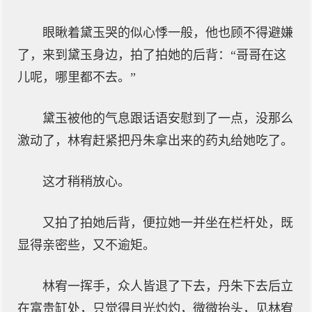
眼瞅着黛玉哭的似心悸一般，他也顾不得避嫌
了，来到黛玉身边，拍了拍她的后背：“哥哥在这
儿呢，哪里都不去。”
黛玉被他的气息跟话语安慰到了一点，没那么
激动了，林宥赶紧把丹朱拿出来的药丸给她吃了。
这才稍稍放心。
又拍了拍她后背，便拉她一并坐在栏杆处，既
显得亲密些，又不逾矩。
林宥一挥手，众人皆退了下去，丹朱下去后立
在富贵缸处，只觉得目光灼灼，微微抬头，见林宥