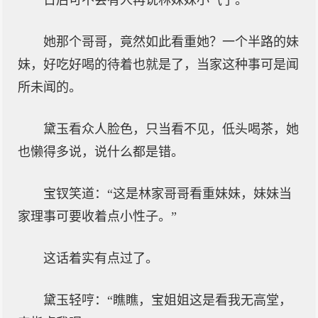
日后可不会有人再说林妹妹小气了。
她那个哥哥，竟然如此看重她？一个半路的妹
妹，好吃好喝的待着也就是了，当家这种事可是闻
所未闻的。
黛玉看众人脸色，只当看不见，低头喝茶，她
也懒得多说，说什么都是错。
宝钗笑道：“这是林家哥哥看重妹妹，妹妹当
家理事可要收着点小性子。”
这话着实有点过了。
黛玉轻哼：“瞧瞧，宝姐姐这是看我无高堂，