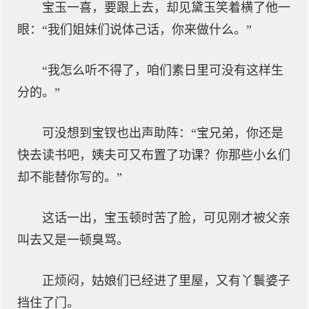
宝玉一喜，要跟上去，却见黛玉笑着横了他一
眼：“我们姐妹们说体己话，你来做什么。”
“我怎么听不得了，咱们素日里可没有这样生
分的。”
可没想到宝钗也出声助阵：“宝兄弟，你还是
快去读书吧，姨夫可又布置了功课？你那些小幺们
却不能替你写的。”
这话一出，宝玉顿时苦了脸，可见刚才被父亲
叫去又是一顿臭骂。
正烦闷，姑娘们已经进了里屋，又有丫鬟婆子
挡住了门。