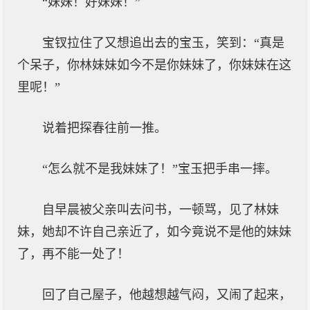
“妹妹！好妹妹！”
宝钗拉住了又想追出去的宝玉，笑到：“真是
个呆子，你林妹妹如今不是你妹妹了，你妹妹在这
里呢！”
说着把探春往前一推。
“怎么就不是我妹妹了！”宝玉把手串一摔。
自早晨被父亲叫去问书，一顿骂，见了林妹
妹，她却不许自己亲近了，如今竟说不是他的妹妹
了，再不能一处了！
回了自己屋子，他越想越气闷，又闹了起来，