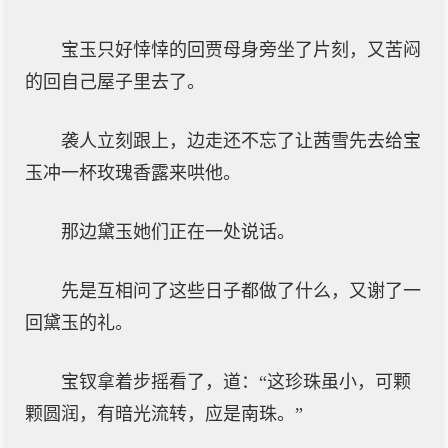
宝玉只好悻悻的回贾母身旁坐了片刻，又苦闷
的回自己屋子里去了。
袭人立刻跟上，边走还不忘了让茜雪先去给宝
玉冲一杯玫瑰香露来哄他。
那边黛玉她们正在一处说话。
先是互相问了这些日子都做了什么，又谢了一
回黛玉的礼。
宝钗拿着步摇看了，道：“这珍珠虽小，可颗
颗圆润，有暗光流转，应是南珠。”