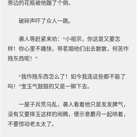
旁边的花瓶被他踹了个倒。
破碎声吓了众人一跳。
袭人等赶紧来劝：“小祖宗，你这是又要怎
样！你心里不痛快，带茗烟他们出去散散，何苦作
贱东西呢！”
“我作贱东西怎么了！如今我连这些都不能了
吗！”宝玉气鼓鼓的又是一脚下去。
一屋子兵荒马乱，袭人看着他只是发发脾气，
没有又要摔玉这样的闹腾，便示意麝月一起哄着，
不要惊动老太太了。