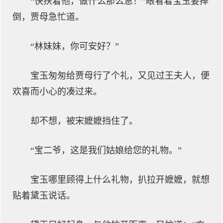
“快扶着他，做什么那么急！”眼看着宝玉要摔
倒，贾母急忙道。
“林妹妹，你可安好？”
宝玉匆匆给贾母行了个礼，又见过王夫人，便
欢喜而小心的凑过来。
却不想，被宋嬷嬷挡住了。
“宝二爷，这是我们姑娘给您的礼物。”
宝玉哪里顾得上什么礼物，扒拉开嬷嬷，就想
贴着黛玉说话。