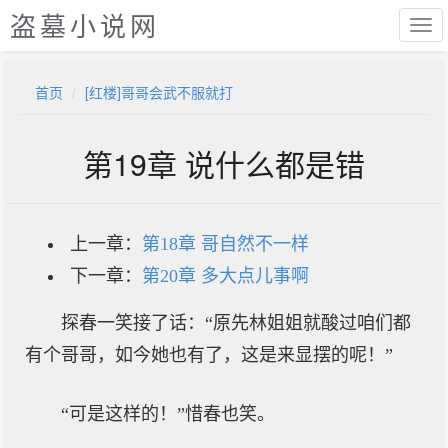
盗墓小说网
首页
[红楼]哥哥会武不服就打
第19章 说什么都是错
上一章：
第18章 哥自然不一样
下一章：
第20章 多大点儿事啊
探春一笑接了话：“原先林姐姐就酸过咱们都
有个哥哥，如今她也有了，这是来显摆的呢！”
“可是这样的！”惜春也笑。