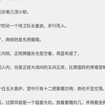
们亦乘几顶小轿。
守的另一个侍卫队长姜启，步行而入。
厅，两侧则是东西暖阁。
正内院，正院牌匾处也是空着，用蓝布遮了。
同入内，也是正经大阔间的五间正房，比荣国府的荣禧堂
个白玉大香炉，堂中只有十二把紫檀交椅，倒也不显空荡
风，过屏风就是一个临窗大炕，放着紫檀炕几，并两套坐