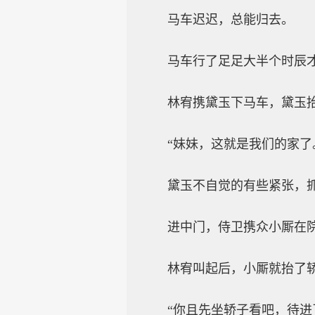
马车迟迟，总能归去。
马车行了足足大半个时辰
林宥携黛玉下马车，黛玉
“妹妹，这就是我们的家了
黛玉不自觉的有些紧张，
进中门，侍卫携众小厮在
林宥叫起后，小厮就抬了
“你且先坐轿子看吧，待进