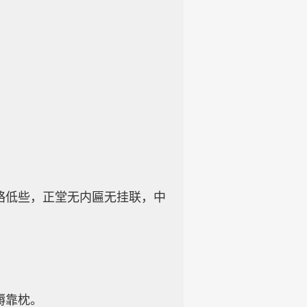
略低些，正堂无内匾无挂联，中
。
褥靠枕。