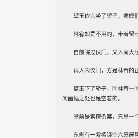
黛玉依言坐了轿子，嬷嬷
林宥却是不用的，带着留
自前院过仪门，又入南大
再入内仪门，方是林宥的
黛玉下了轿子，同林宥一
间画幅之处也是空着的。
堂前是紫檀条案，只呈一
东侧有一紫檀镂空六扇屏