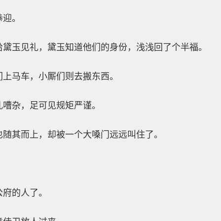
恭迎。
给黛玉见礼，黛玉知道他们的身份，浅浅回了个半福。
们上马车，小厮们则去搬东西。
乱嘈杂，足可见规矩严谨。
也随其而上，却被一个大嗓门远远叫住了。
公府的人了。