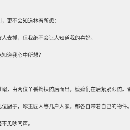
到，更不会知道林宥所想：
被人去抓，但我绝不会让人知道我的喜好。
能知道我心中所想？
帷帽，由两位丫鬟搀扶随后而出，嬷嬷们在后紧紧跟随。
几位厨子，琢玉匠人等几户人家，都各自带着自己的物件
毫不见吵闹声。