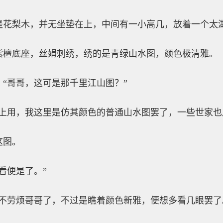
是花梨木，并无坐垫在上，中间有一小高几，放着一个太
紫檀底座，丝娟刺绣，绣的是青绿山水图，颜色极清雅。
“哥哥，这可是那千里江山图？”
圣上用，我这里是仿其颜色的普通山水图罢了，一些世家也
这图。
看便是了。”
不劳烦哥哥了，不过是瞧着颜色新雅，便想多看几眼罢了