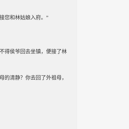
接您和林姑娘入府。”
少不得侯爷回去坐镇，便接了林
祖母的清静？你去回了外祖母，