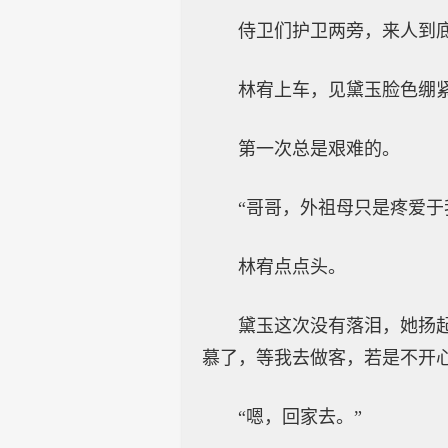
侍卫们护卫两旁，来人到
林宥上车，见黛玉脸色绷
第一次总是艰难的。
“哥哥，外祖母只是疼爱于
林宥点点头。
黛玉这次没有落泪，她扬
慕了，等我去做客，若是不开
“嗯，回家去。”