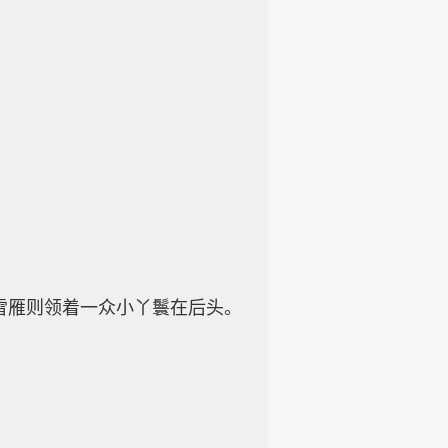
雪雁则领着一众小丫鬟在后头。
。