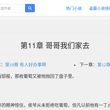
热门小说
盗墓小说排
第11章 哥哥我们家去
章：
第10章 有人好办事啊
下一章：
第12
看邸报，那枚葡萄又被他抛回了盘子里。
弃的眼神惊住，侯爷从未拒绝吃葡萄，但凡以前他有一丁