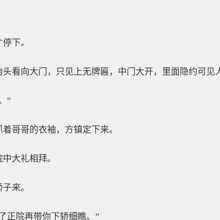
才停下。
抬头看向大门，只见上无牌匾，中门大开，里面隐约可见
。”
抓着哥哥的衣袖，方镇定下来。
院中大礼相拜。
轿子来。
了正院再带你下轿细瞧。”