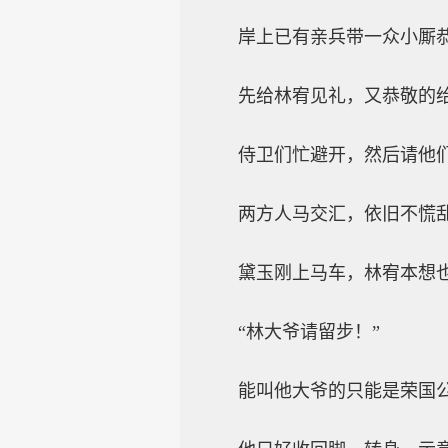
岸上已有亲兵带一众小厮
先给林宥见礼，又恭敬的
侍卫们忙避开，然后请他
两方人马交汇，依旧不慌
黛玉刚上马车，林宥本想
“林大爷请留步！”
能叫他大爷的只能是荣国