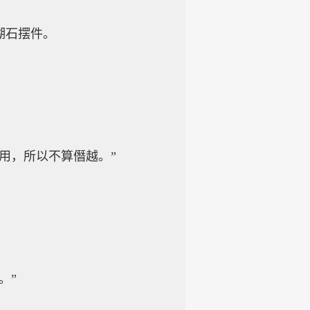
湖石摆件。
用，所以不算僭越。”
。”