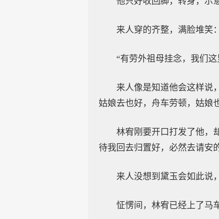
他只好收回脚，转身，示
来人穿的齐整，满脸堆笑
“有劳外祖母挂念，我们这
来人像是知道他会这样说
姑娘去也好，舟车劳顿，姑娘
林宥刚要开口打发了他，
待我回去归置好，必然去请安的
来人没想到黛玉会如此说
怔愣间，林宥已经上了马