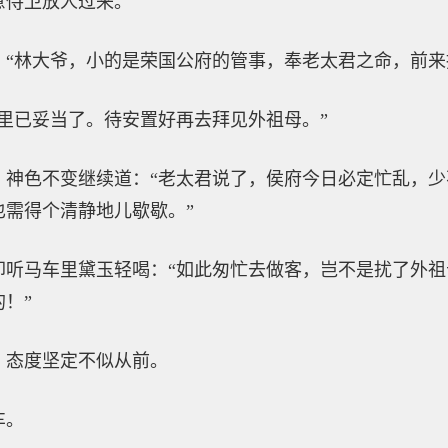
意侍卫放人过来。
：“林大爷，小的是荣国公府的管事，奉老太君之命，前来
里已妥当了。待安置好再去拜见外祖母。”
，神色不变继续道：“老太君说了，侯府今日必定忙乱，
也需得个清静地儿歇歇。”
却听马车里黛玉轻喝：“如此匆忙去做客，岂不是扰了外
！”
，态度坚定不似从前。
车。