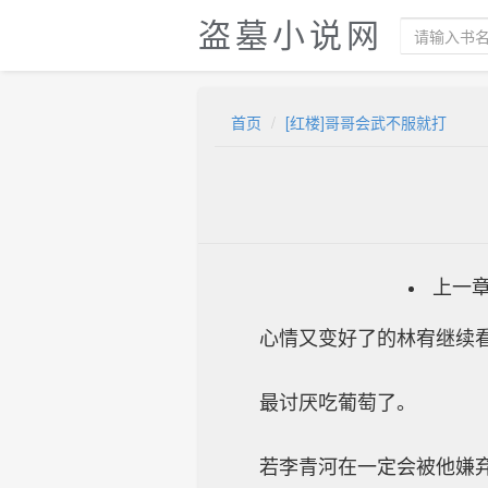
盗墓小说网
首页
[红楼]哥哥会武不服就打
上一
心情又变好了的林宥继续
最讨厌吃葡萄了。
若李青河在一定会被他嫌