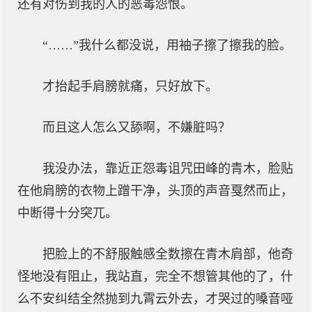
还有对伤到我的人的恶毒怨恨。
“……”我什么都没说，用袖子擦了擦我的脸。
才抬起手肩膀就痛，只好放下。
而且这人怎么又舔啊，不嫌脏吗？
我没办法，靠近正怨毒诅咒田峰的青木，脸贴
在他肩膀的衣物上蹭干净，头顶的声音戛然而止，
中断得十分突兀。
把脸上的不舒服触感全数擦在青木肩部，他奇
怪地没有阻止，我站直，完全不想管其他的了，什
么不安纠结全然抛到九霄云外去，才哭过的嗓音哑