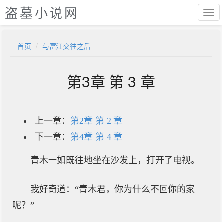
盗墓小说网
首页
与富江交往之后
第3章 第 3 章
上一章：
第2章 第 2 章
下一章：
第4章 第 4 章
青木一如既往地坐在沙发上，打开了电视。
我好奇道：“青木君，你为什么不回你的家
呢？”