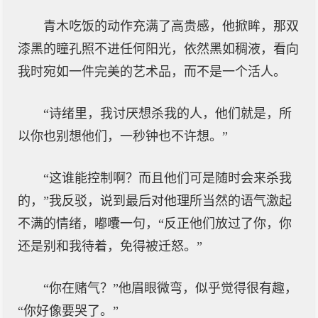
青木吃饭的动作充满了高贵感，他掀眸，那双
漆黑的瞳孔照不进任何阳光，依然黑如稠液，看向
我时宛如一件完美的艺术品，而不是一个活人。
“诗绪里，我讨厌想杀我的人，他们就是，所
以你也别想他们，一秒钟也不许想。”
“这谁能控制啊？而且他们可是随时会来杀我
的，”我反驳，说到最后对他理所当然的语气激起
不满的情绪，嘟囔一句，“反正他们放过了你，你
还是别和我待着，免得被迁怒。”
“你在赌气？”他眉眼微弯，似乎觉得很有趣，
“你好像要哭了。”