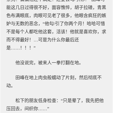
能这几日过得很不好，面容憔悴，胡子拉碴，青黑
色布满眼底，肉眼可见老了很多，他眼含疯狂的嫉
妒与无数的恶念，“他勾/引了你两个月！哈哈可惜
不是每个人都吃他这套，活该！他就是喜欢你，求
而不得最好！…可是为什么你最后还
是……！！！”
他没说完，被来人一拳打翻在地。
田峰在地上肉虫般蠕动了片刻，然后彻底不
动。
松下的朋友低身检查：“只是晕了，我先把他
压回去，间织你……”