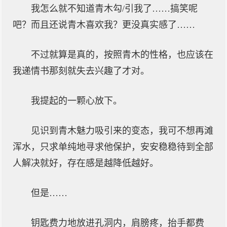
我怎么就不知道青木勾/引我了……搞笑呢
吧？而且还说青木喜欢我？更没真实感了……
不过就算是真的，按照青木的性格，也应该在
我递情书那刻就失去兴趣了才对。
我提起的一颗心放下。
见识到青木魅力吸引来的变态，我可不想再滩
浑水，只求单纯地寻求他保护，安安稳稳待到全部
人解决就好，存在感是越降低越好。
但是……
钥匙费力地放进孔洞内，肩膀疼，抬手都费