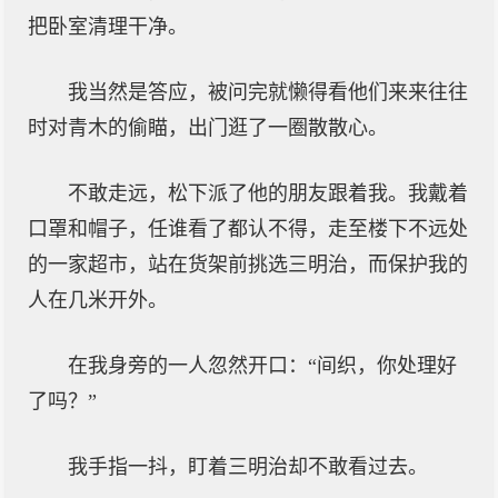
把卧室清理干净。
我当然是答应，被问完就懒得看他们来来往往
时对青木的偷瞄，出门逛了一圈散散心。
不敢走远，松下派了他的朋友跟着我。我戴着
口罩和帽子，任谁看了都认不得，走至楼下不远处
的一家超市，站在货架前挑选三明治，而保护我的
人在几米开外。
在我身旁的一人忽然开口：“间织，你处理好
了吗？”
我手指一抖，盯着三明治却不敢看过去。