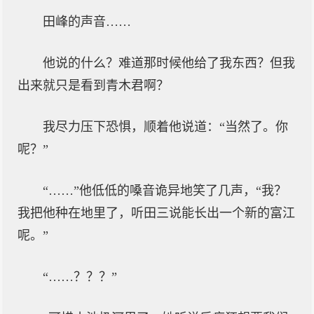
田峰的声音……
他说的什么？难道那时候他给了我东西？但我
出来就只是看到青木君啊？
我尽力压下恐惧，顺着他说道：“当然了。你
呢？”
“……”他低低的嗓音诡异地笑了几声，“我？
我把他种在地里了，听田三说能长出一个新的富江
呢。”
“……？？？”