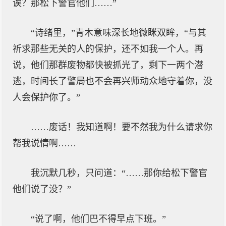
诶？那松下警官他们……”
“诗绪里，”青木意味深长地微眯双眸，“与其
祈求那些无关的人的保护，还不如我一个人。再
说，他们那群废物都快被抓光了，剩下一两个潜
逃，时间长了警局也不会再兴师动众地守着你，没
人会保护你了。”
……废话！我知道啊！要不然我为什么请求你
帮我说情啊……
我沉默几秒，只问道：“……那你给松下警官
他们说了没？”
“说了啊，他们巴不得早点下班。”