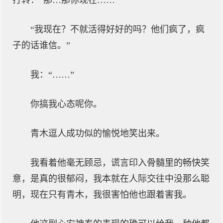
打转：“那…那你现在……”
“我现在？不就活得好好的吗？他们疯了，疯
子的话谁信。”
我：“……”
你搞我心态呢你。
青木逗人成功似的愉悦地笑出来。
我看着他毫无顾忌，谎言印入骨髓里的畅快笑
意，是真的很郁闷，我本就在人际交往中没那么聪
明，现在只有青木，我很害怕他也跟着害我。