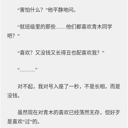
“害怕什么？”他平静地问。
“就班级里的那些……他们都喜欢青木同学
吧？”
“喜欢？又没钱又长得丑也配喜欢我？”
“………”
对不起，我对号入座了一秒，不是长相，而是
没钱。
虽然现在对青木的喜欢已经荡然无存，但好歹
是喜欢“过”的。