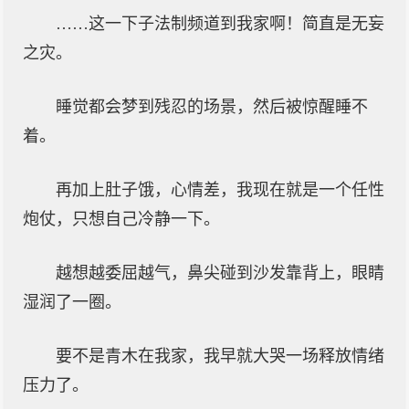
……这一下子法制频道到我家啊！简直是无妄
之灾。
睡觉都会梦到残忍的场景，然后被惊醒睡不
着。
再加上肚子饿，心情差，我现在就是一个任性
炮仗，只想自己冷静一下。
越想越委屈越气，鼻尖碰到沙发靠背上，眼睛
湿润了一圈。
要不是青木在我家，我早就大哭一场释放情绪
压力了。