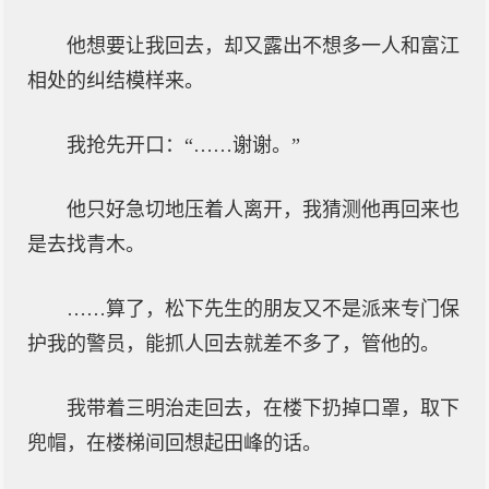
他想要让我回去，却又露出不想多一人和富江
相处的纠结模样来。
我抢先开口：“……谢谢。”
他只好急切地压着人离开，我猜测他再回来也
是去找青木。
……算了，松下先生的朋友又不是派来专门保
护我的警员，能抓人回去就差不多了，管他的。
我带着三明治走回去，在楼下扔掉口罩，取下
兜帽，在楼梯间回想起田峰的话。