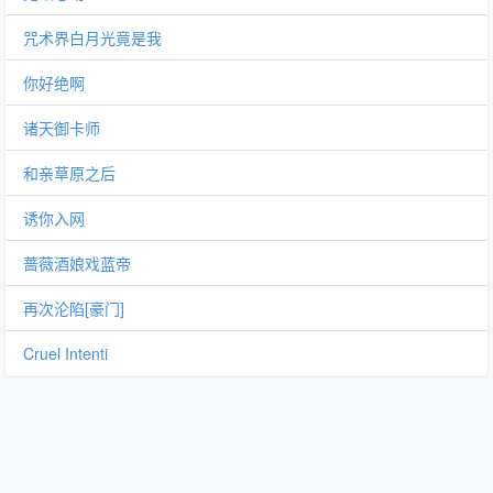
咒术界白月光竟是我
你好绝啊
诸天御卡师
和亲草原之后
诱你入网
蔷薇酒娘戏蓝帝
再次沦陷[豪门]
Cruel Intenti