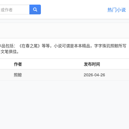
热门小说
作品包括：《在春之尾》等等，小说可谓是本本精品，字字珠玑照鲸所写
与文笔俱佳。
作者
发布时间
照鲸
2026-04-26